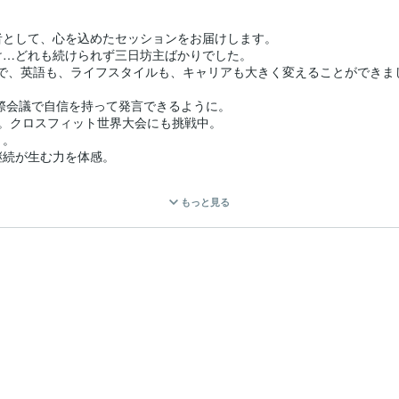
として、心を込めたセッションをお届けします。

…どれも続けられず三日坊主ばかりでした。

とで、英語も、ライフスタイルも、キャリアも大きく変えることができまし
国際会議で自信を持って発言できるように。

。クロスフィット世界大会にも挑戦中。

。

続が生む力を体感。

が大きな自己改革をつくるということです。

もっと見る
方

イス

ョン」の提案
