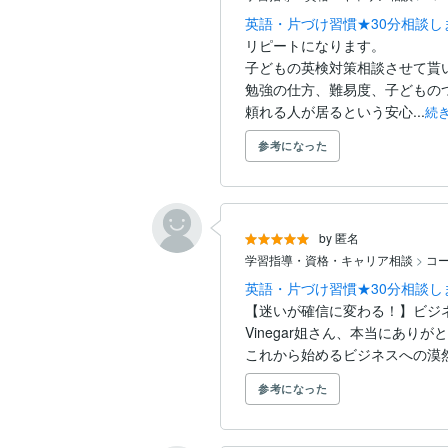
英語・片づけ習慣★30分相談し
リピートになります。

子どもの英検対策相談させて貰い
勉強の仕方、難易度、子どもの
頼れる人が居るという安心...
続
参考になった
by 匿名
学習指導・資格・キャリア相談
>
コ
英語・片づけ習慣★30分相談し
【迷いが確信に変わる！】ビジネ
Vinegar姐さん、本当にありが
これから始めるビジネスへの漠然
参考になった