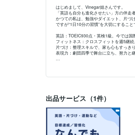
はじめまして、Vinegar姐さんです。

「英語も自分も進化させたい」方の伴走者
かつての私は、勉強やダイエット、片づけ
ですが“1日10分の習慣”を大切にするこ
英語：TOEIC930点・英検1級。今では
フィットネス：クロスフィットを週5継続
片づけ：整理スキルで、家も心もすっきり
表現力：劇団四季で舞台に立ち、努力と継
こうした経験から学んだのは、小さな習慣
★対象となる方★

英語を学び直し、キャリアの幅を広げたい
続けられる仕組みをつくりたい方

自分に自信をつけたい方

出品サービス（1件）
習慣を整えて人生を前進させたい方

夢や理想を実現させたい方

★サービス内容★

英語学習と習慣改善を組み合わせたアドバ
明日からすぐ取り入れられる「10分アクシ