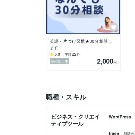
※ 英語学習以外にも、自己改革や習慣化に
★最後に★

私は明るく前向きな性格で、よく笑い、仲
子供のころは多動ぎみで、、常に忘れ物
の取り扱い方法を研究し、じぶん取り扱
る」に変えて、英語も人生も進化させる
英語・片づけ習慣★30分相談し
ます
22
5.0
実績
件
2,000
受付休止中
円
職種・スキル
ビジネス・クリエイ
WordPress
ティブツール
freee
経験年