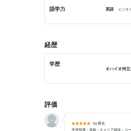
語学力
英語
ビジネ
経歴
学歴
オハイオ州立
評価
by 匿名
学習指導・資格・キャリア相談
>
コ