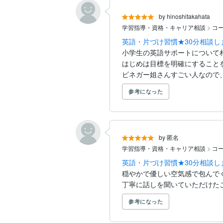
by hinoshitakahata
学習指導・資格・キャリア相談
>
コ
英語・片づけ習慣★30分相談し
小学生の英語サポートについて相
はじめは目標を明確にすること
ビネガー姐さんすごい人なので、
参考になった
by 匿名
学習指導・資格・キャリア相談
>
コ
英語・片づけ習慣★30分相談し
穏やかで優しい空気感で包んで
丁寧に話しを聞いていただけた
参考になった