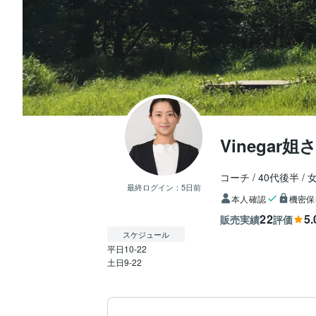
Vinegar姐
コーチ
40代後半
最終ログイン：
5日前
本人確認
機密保
22
5.
販売実績
評価
スケジュール
平日10-22 

土日9-22