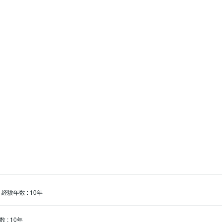
関するご相談も大歓迎です。

間と共に挑戦することが大好きです。

、遅刻癖、いつも先生に怒られて、年１ペースで救急車レベルの大きな
い説明書を確立してからは、スムーズに人生が進行するようになりまし
お手伝いができれば嬉しいです。
経験年数
:
10年
数
:
10年