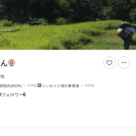
さん
女性
持契約(NDA)
インボイス発行事業者
未登録
未登録
0
6
フォロワー