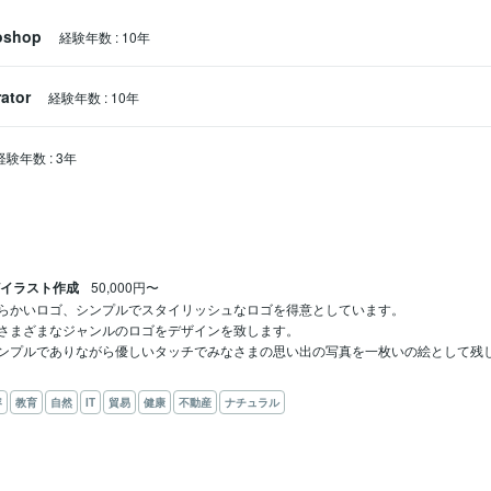
oshop
経験年数
:
10年
rator
経験年数
:
10年
経験年数
:
3年
/イラスト作成
50,000円〜
らかいロゴ、シンプルでスタイリッシュなロゴを得意としています。

さまざまなジャンルのロゴをデザインを致します。

ンプルでありながら優しいタッチでみなさまの思い出の写真を一枚いの絵として残
容
教育
自然
IT
貿易
健康
不動産
ナチュラル