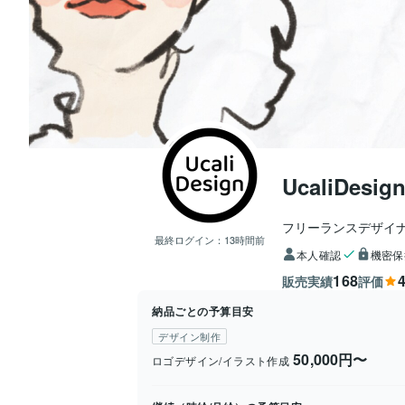
UcaliDesig
フリーランスデザイ
最終ログイン：
13時間前
本人確認
機密保
168
4
販売実績
評価
納品ごとの予算目安
デザイン制作
50,000円〜
ロゴデザイン/イラスト作成