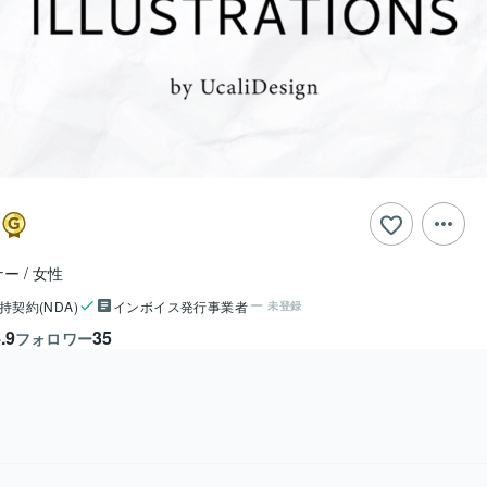
n
ナー
女性
持契約(NDA)
インボイス発行事業者
未登録
.9
35
フォロワー