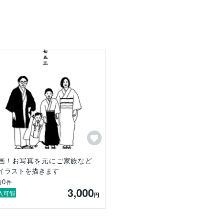
す。

画！お写真を元にご家族など
イラストを描きます
0
績
件
3,000
入可能
円