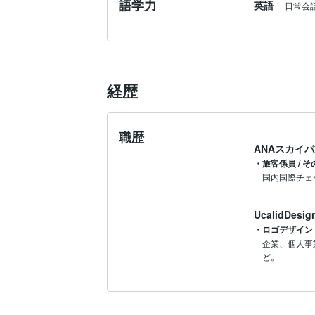
語学力
英語
日常会
経歴
職歴
ANAスカイ
・旅客係員 / そ
国内国際チェ
UcalidDesig
・ロゴデザイン
企業、個人事
ど。