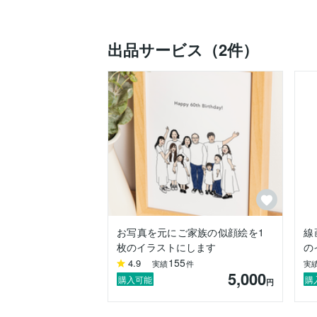
さまざまなシーンで喜んでいただいていま
ご依頼やご相談はお気軽にどうぞ。

出品サービス（2件）
どうぞよろしくお願いいたします。
お写真を元にご家族の似顔絵を1
線
枚のイラストにします
の
155
4.9
実績
件
実
5,000
購入可能
購
円