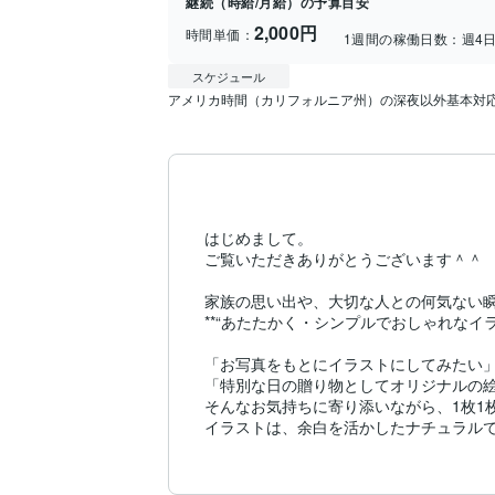
継続（時給/月給）の予算目安
2,000円
時間単価：
1週間の稼働日数：
週4
スケジュール
アメリカ時間（カリフォルニア州）の深夜以外基本対
はじめまして。

ご覧いただきありがとうございます＾＾

家族の思い出や、大切な人との何気ない瞬
**“あたたかく・シンプルでおしゃれなイラ
「お写真をもとにイラストにしてみたい」
「特別な日の贈り物としてオリジナルの絵
そんなお気持ちに寄り添いながら、1枚1
イラストは、余白を活かしたナチュラルで
木製フレームなどに入れて飾っていただけ
還暦祝い・お子さまの誕生日・結婚式での