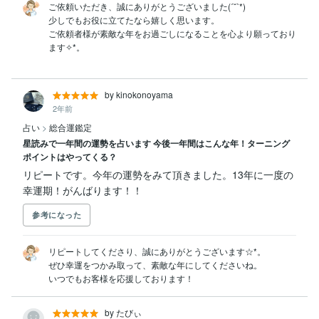
ご依頼いただき、誠にありがとうございました(ˊ˘ˋ*)

少しでもお役に立てたなら嬉しく思います。

ご依頼者様が素敵な年をお過ごしになることを心より願っており
by kinokonoyama
2年前
占い
>
総合運鑑定
星読みで一年間の運勢を占います 今後一年間はこんな年！ターニング
ポイントはやってくる？
リピートです。今年の運勢をみて頂きました。13年に一度の
幸運期！がんばります！！
参考になった
リピートしてくださり、誠にありがとうございます☆*。

ぜひ幸運をつかみ取って、素敵な年にしてくださいね。

いつでもお客様を応援しております！
by たびぃ