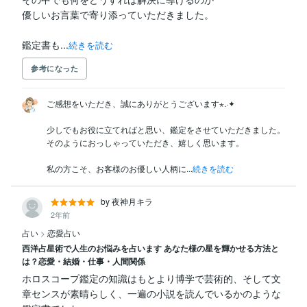
優しいお言葉で寄り添っていただきました。

鑑定書も...
続きを読む
参考になった
ご感想をいただき、誠にありがとうございます⋆.·✦

少しでもお役に立てればと思い、鑑定をさせていただきました。

そのようにおっしゃっていただき、嬉しく思います。

私の方こそ、お客様のお優しい人柄に...
続きを読む
by 夜神月キラ
2年前
占い
>
恋愛占い
西洋占星術で人生のお悩みを占います あなた様の星を輝かせる方法と
は？恋愛・結婚・仕事・人間関係
ホロスコープ鑑定の知識はもとより博学で芸術的、そして文
章センスが素晴らしく、一遍の小説を読んでいるかのような