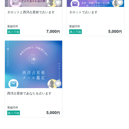
タロットと西洋占星術で占います
タロットで占います
0
0
実績
件
実績
件
7,000
5,000
円
円
購入可能
購入可能
西洋占星術であなたを占います
0
実績
件
5,000
円
購入可能