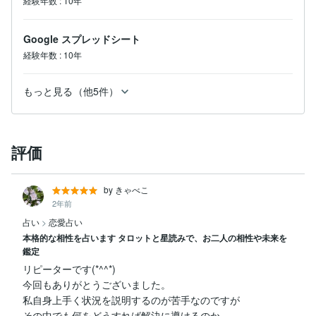
経験年数
:
10年
Google スプレッドシート
経験年数
:
10年
もっと見る（他5件）
評価
by きゃべこ
2年前
占い
>
恋愛占い
本格的な相性を占います タロットと星読みで、お二人の相性や未来を
鑑定
リピーターです(*^^*)

今回もありがとうございました。

私自身上手く状況を説明するのが苦手なのですが

その中でも何をどうすれば解決に導けるのか
