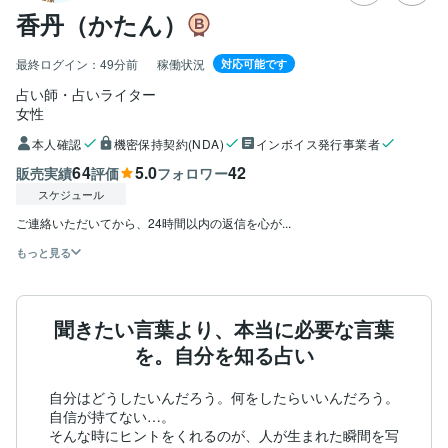
香丹（かたん）
最終ログイン：
49分前
稼働状況
対応可能です
占い師・占いライター
女性
本人確認
機密保持契約(NDA)
インボイス発行事業者
64
5.0
42
販売実績
評価
フォロワー
スケジュール
ご連絡いただいてから、24時間以内の返信を心が...
もっと見る
聞きたい言葉より、本当に必要な言葉
を。自分を知る占い
自分はどうしたいんだろう。何をしたらいいんだろう。
自信が持てない…。

そんな時にヒントをくれるのが、人が生まれた瞬間を写