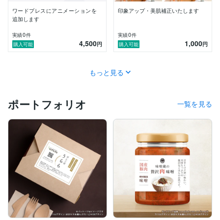
ワードプレスにアニメーションを
印象アップ・美肌補正いたします
追加します
0
0
実績
件
実績
件
4,500
1,000
円
円
購入可能
購入可能
もっと見る
ポートフォリオ
一覧を見る