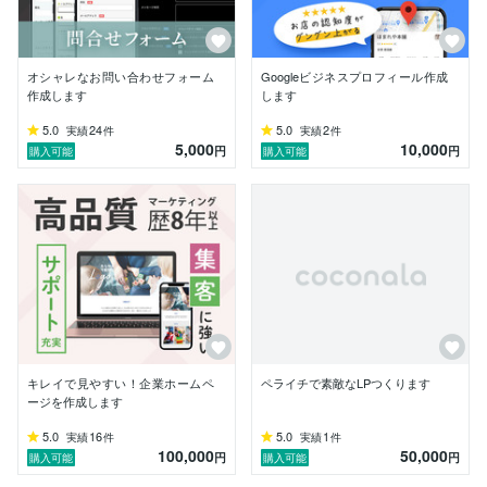
オシャレなお問い合わせフォーム
Googleビジネスプロフィール作成
作成します
します
5.0
24
5.0
2
実績
件
実績
件
5,000
10,000
円
円
購入可能
購入可能
キレイで見やすい！企業ホームペ
ペライチで素敵なLPつくります
ージを作成します
5.0
16
5.0
1
実績
件
実績
件
100,000
50,000
円
円
購入可能
購入可能