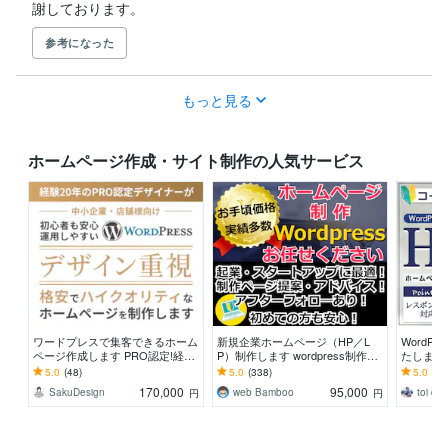
謝しております。
参考になった
もっと見る
ホームページ作成・サイト制作の人気サービス
ワードプレスで集客できるホーム
新規企業ホームページ（HP／L
WordP
ページ作成します PRO認定!経験
P）制作します wordpress制作！
たします
20年のプロがWordPressでHP制
あたらしいホームぺージが手に入
ュリティ
5.0
(48)
5.0
(338)
5.0
(3)
作
ります
♪
170,000
95,000
SakuDesign
web Bamboo
toi de
円
円