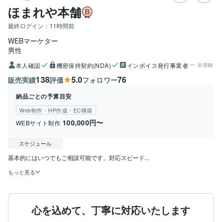
ほまれや本舗
最終ログイン：
11時間前
WEBマーケター
男性
本人確認
機密保持契約(NDA)
インボイス発行事業者
未登録
138
5.0
76
販売実績
評価
フォロワー
納品ごとの予算目安
Web制作・HP作成・EC構築
100,000円〜
WEBサイト制作
スケジュール
基本的にはいつでもご相談可能です。対応スピード...
もっと見る
心を込めて、丁寧に対応いたします