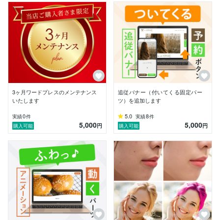
3ヶ月ワードプレスのメンテナンス
追従バナー（付いてくる固定パー
いたします
ツ）を追加します
0
5.0
8
実績
件
実績
件
5,000
5,000
円
円
購入可能
購入可能