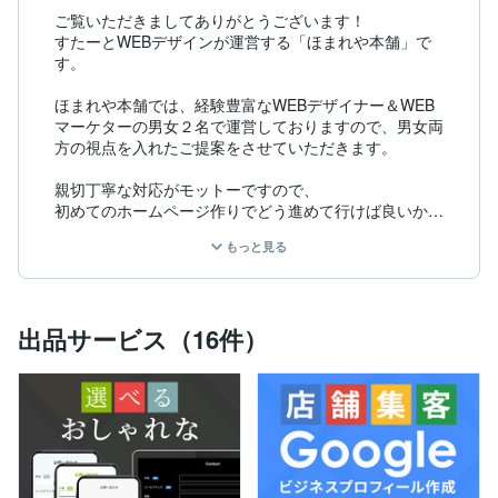
ご覧いただきましてありがとうございます！

すたーとWEBデザインが運営する「ほまれや本舗」で
す。

ほまれや本舗では、経験豊富なWEBデザイナー＆WEB
マーケターの男女２名で運営しておりますので、男女両
方の視点を入れたご提案をさせていただきます。

親切丁寧な対応がモットーですので、

初めてのホームページ作りでどう進めて行けば良いか迷
っている方、まずはお気軽にご相談くださいませ。

もっと見る
企業でWEB制作/WEBマーケティングをしており、個人
でも複数のブログサイトを運営しています。ワードプレ
スやSEO対策のノウハウも豊富です。

出品サービス（16件）
あなたのビジネスの集客や成約率向上のお役にたてれば
幸いです。

些細なことでも構いませんのでお気軽にメッセージを頂
ければと思います。