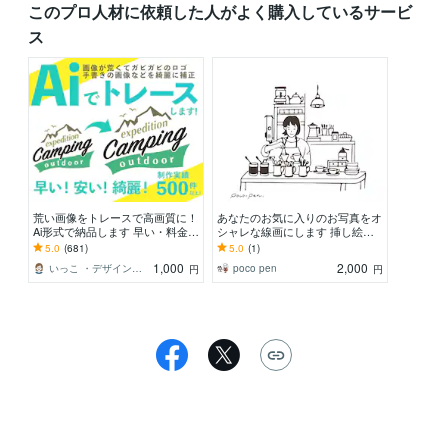
このプロ人材に依頼した人がよく購入しているサービ
ス
荒い画像をトレースで高画質に！
あなたのお気に入りのお写真をオ
Ai形式で納品します 早い・料金が
シャレな線画にします 挿し絵や
安い！丁寧にパス（ベクター）デ
アイコンなどなど…使い方はいろ
5.0
(681)
5.0
(1)
ータに清書します。
いろ
1,000
2,000
いっこ ・デザインのお助け屋さん・
poco pen
円
円