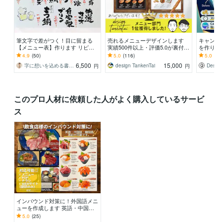
筆文字で差がつく！目に留まる
売れるメニューデザインします
キャンバ
【メニュー表】作ります リピー
実績500件以上・評価5.0が裏付け
を作りま
ト率高！スピード・安心感重視の
る安心感
にお任せ
4.9
(50)
5.0
(116)
5.0
(1)
方におすすめ
上がりを
6,500
15,000
字に想いを込める書道家 瑞季
design TankenTai
Design
円
円
このプロ人材に依頼した人がよく購入しているサービ
ス
インバウンド対策に！外国語メニ
ューを作成します 英語・中国
語・韓国語表記のメニューやPOP
5.0
(25)
の作成が可能です◎