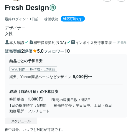
Fresh Design
最終ログイン：
1日前
稼働状況
対応可能です
デザイナー
女性
本人確認
機密保持契約(NDA)
インボイス発行事業者
未登録
2
5.0
10
販売実績
評価
フォロワー
納品ごとの予算目安
Web制作・HP作成・EC構築
5,000円〜
楽天、Yahoo商品ページなどデザイン
継続（時給/月給）の予算目安
1,800円
時間単価：
1週間の稼働日数：
週2日
1日の稼働時間：
5時間
稼働時間帯：
平日日中、土日・祝日
勤務場所：
フルリモート
スケジュール
夜中以外、いつでも対応が可能です。