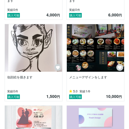
ます
ます
0
0
実績
件
実績
件
4,000
6,000
円
円
購入可能
購入可能
似顔絵を描きます
メニューデザインをします
0
5.0
1
実績
件
実績
件
1,500
10,000
円
円
購入可能
購入可能