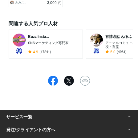
3,000
きみこ。
円
関連する人気プロ人材
Buzz Insta...
有情念話 ねるふ ..
SNSマーケティング専門家
アニマルコミュニケ
視・言霊
4.9
(17241)
5.0
(4961)