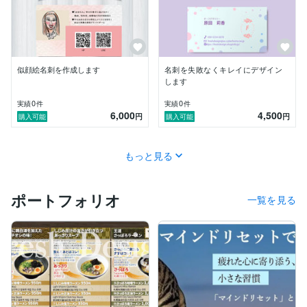
似顔絵名刺を作成します
名刺を失敗なくキレイにデザイン
します
0
0
実績
件
実績
件
6,000
4,500
円
円
購入可能
購入可能
もっと見る
ポートフォリオ
一覧を見る