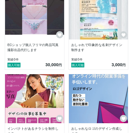
___________________________________________
ECショップ個人フリマの商品写真
おしゃれで印象的な名刺デザイン
撮影出品代行します
制作ます
0
0
実績
件
実績
件
30,000
3,000
円
円
購入可能
購入可能
インパクトがあるチラシを制作し
おしゃれなロゴのデザイン作成し