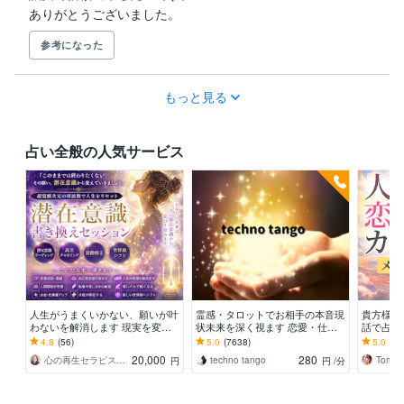
ありがとうございました。
参考になった
もっと見る
占い全般の人気サービス
人生がうまくいかない、願いが叶
霊感・タロットでお相手の本音現
貴方様の
わないを解消します 現実を変え
状未来を深く視ます 恋愛・仕
話で占い
るために努力したのに、自力では
事・家族・人間関係の本質を見抜
オラクル
4.8
(56)
5.0
(7638)
5.0
(71
もう無理と感じている
きスピード解決へ
ドを使用
20,000
280
心の再生セラピスト YASUKO
techno tango
Tomo_
円
円
/分