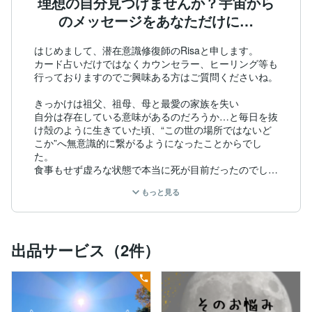
理想の自分見つけませんか？宇宙から
のメッセージをあなただけに…
はじめまして、潜在意識修復師のRisaと申します。

カード占いだけではなくカウンセラー、ヒーリング等も
行っておりますのでご興味ある方はご質問くださいね。

きっかけは祖父、祖母、母と最愛の家族を失い

自分は存在している意味があるのだろうか…と毎日を抜
け殻のように生きていた頃、“この世の場所ではないど
こか”へ無意識的に繋がるようになったことからでし
た。

食事もせず虚ろな状態で本当に死が目前だったのでしょ
う。

もっと見る
それから肉体と魂が乖離する感覚、身近な死を乗り越え
られない絶望感…

生きていることへの罪悪感…

出品サービス（2件）
でも不思議とその“どこか”と繋がってる間は穏やかでい
られました。

この感覚は何なのか、私の存在する意味とは…

そんな時にイシリスと出会い、天と繋がることや潜在意