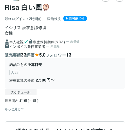
Risa 白い風
最終ログイン：
2時間前
稼働状況
対応可能です
イシリス 潜在意識修復
女性
本人確認
機密保持契約(NDA)
未登録
インボイス発行事業者
未登録
33
5.0
13
販売実績
評価
フォロワー
納品ごとの予算目安
占い
2,500円〜
潜在意識の修復
スケジュール
もっと見る