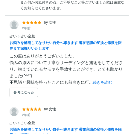
また何かお氣付きの点、ご不明なこと等ございました際は遠慮な
くお知らせくださいませ。
by 女性
2年前
占い
>
占い全般
お悩みを解消してなりたい自分へ導きます 潜在意識の変換と修復を限
界まで深掘りいたします
この度はありがとうございました。

悩みの原因について丁寧なリーディングと施術をしてくださ
り、抱えていたモヤモヤを手放すことができ、とても助かり
ました(*^^*)

不思議と興味を持ったことにも前向きに行...
続きを読む
参考になった
by 女性
2年前
占い
>
占い全般
お悩みを解消してなりたい自分へ導きます 潜在意識の変換と修復を限