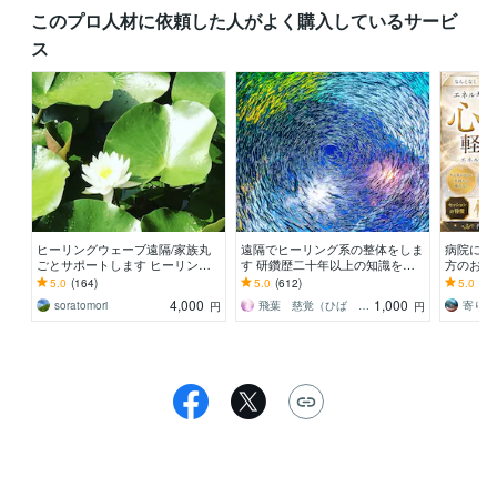
このプロ人材に依頼した人がよく購入しているサービ
ス
ヒーリングウェーブ遠隔/家族丸
遠隔でヒーリング系の整体をしま
病院に行
ごとサポートします ヒーリング
す 研鑽歴二十年以上の知識を土
方のお話
ウェーブによる遠隔波動調整と見
台に、遠隔での整体施術。
不調が続
5.0
(164)
5.0
(612)
5.0
(78
守りサポート
エネルギ
4,000
1,000
soratomori
飛葉 慈覚（ひば じかく）
円
円