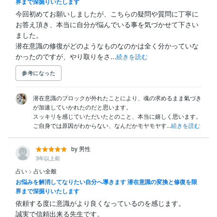
界まで深掘りいたします
今回初めてお願いしましたが、こちらの疑問や質問に丁寧に
お答え頂き、本当に自分が悩んでいる事を気づかせて下さい
ました。

潜在意識の修復がどのようなものなのかは全く分かっていな
かったのですが、やり取りをさ...
続きを読む
参考になった
潜在意識のブロックが外れたことにより、魂の求めるまま氣づき
が加速していかれたのだと思います。

スッキリを感じていただいたとのこと、本当に嬉しく思います。

ご自身では原因がわからない、なんだかモヤモヤす...
続きを読む
by 男性
3年以上前
占い
>
占い全般
お悩みを解消してなりたい自分へ導きます 潜在意識の変換と修復を限
界まで深掘りいたします
依頼する度に意識がより良くなっているのを感じます。

誠実で信頼出来る先生です。
