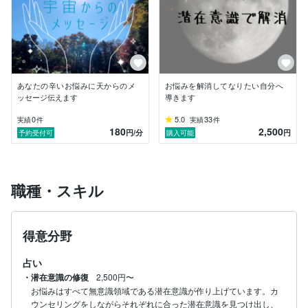
識を変えることができるんだと学びました。

わからないならとことんまで深く自分を知っていこう

不安ならそれを安心に変えてしまおう

そう思えるようになり"悩みは味方"にしてきました

天はすべてを知っている

ほしい答えはいつだってそこにある

あなたの辛いお悩みに天からのメ
お悩みを解消してなりたい自分へ
悩みの原因と解決方法は他でもない自分が持っている

ッセージ伝えます
導きます
お悩みを抱えているあなたにも心が軽くなる感覚を味わ
0
5.0
33
実績
件
実績
件
180
2,500
っていただきたいと思っています。

円
/分
円
予約受付可
購入可能
潜在意識を変換して今までとは違う晴れやかなあなた
に！

心を込めて…

職種・スキル
本物を試してみませんか？

得意分野
ご不明点はメールにてお返事させていただきます。

占い
まずはお気軽にどうぞ☆
・潜在意識の修復
2,500円〜
お悩みはすべて無意識領域である潜在意識が作り上げています。カ
ウンセリングをしながらそれぞれに合った潜在意識を見つけ出し、