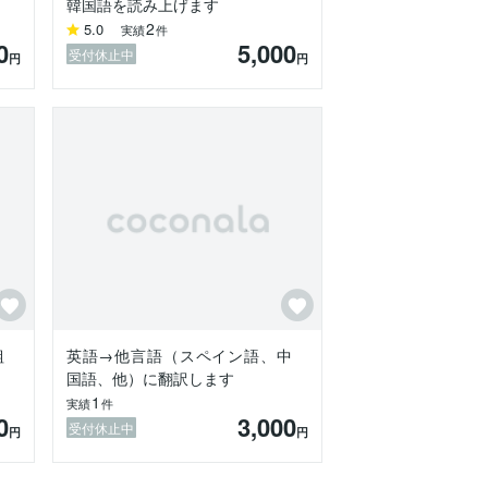
韓国語を読み上げます
2
5.0
実績
件
0
5,000
受付休止中
円
円
組
英語→他言語（スペイン語、中
国語、他）に翻訳します
1
実績
件
0
3,000
受付休止中
円
円