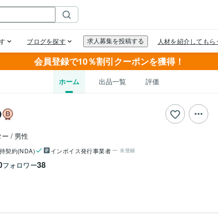
会員登録で10％割引クーポンを獲得！
ホーム
出品一覧
評価
O
ター
男性
持契約(NDA)
インボイス発行事業者
未登録
0
38
フォロワー