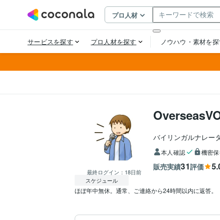
OverseasV
バイリンガルナレー
本人確認
機密保
31
5.
販売実績
評価
最終ログイン：
18日前
スケジュール
ほぼ年中無休。通常、ご連絡から24時間以内に返答。