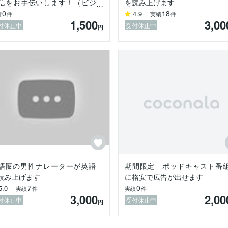
信をお手伝いします！（ビジ
を読み上げます
ス英語、Eメール翻訳）
0
18
4.9
績
件
実績
件
1,500
3,00
付休止中
受付休止中
円
語圏の男性ナレーターが英語
期間限定 ポッドキャスト番
読み上げます
に格安で広告が出せます
7
0
5.0
実績
件
実績
件
3,000
2,00
付休止中
受付休止中
円