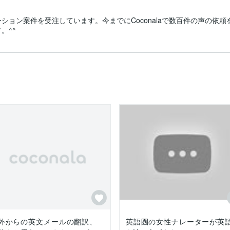
ション案件を受注しています。今までにCoconalaで数百件の声の依
。^^
外からの英文メールの翻訳、
英語圏の女性ナレーターが英