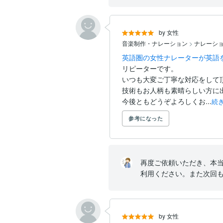
by 女性
音楽制作・ナレーション
>
ナレーシ
英語圏の女性ナレーターが英語
リピーターです。

いつも大変ご丁寧な対応をして
技術もお人柄も素晴らしい方に出
今後ともどうぞよろしくお...
続
参考になった
再度ご依頼いただき、本
利用ください。また次回
by 女性