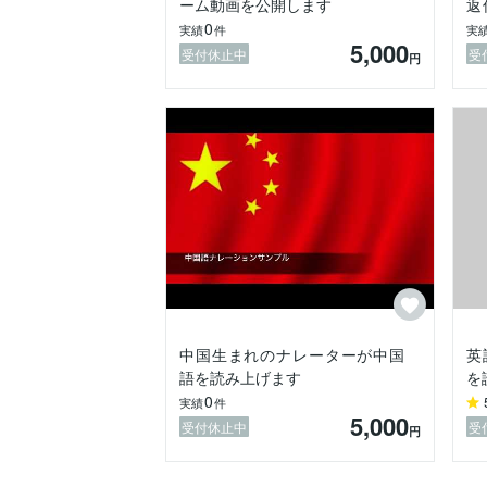
ーム動画を公開します
返
ネ
0
実績
件
実
5,000
受付休止中
受
円
中国生まれのナレーターが中国
英
語を読み上げます
を
0
実績
件
5,000
受付休止中
受
円