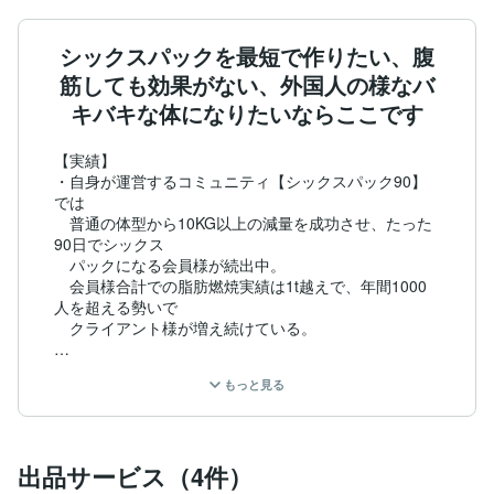
シックスパックを最短で作りたい、腹
筋しても効果がない、外国人の様なバ
キバキな体になりたいならここです
【実績】

・自身が運営するコミュニティ【シックスパック90】
では

　普通の体型から10KG以上の減量を成功させ、たった
90日でシックス

　パックになる会員様が続出中。

　会員様合計での脂肪燃焼実績は1t越えで、年間1000
人を超える勢いで

　クライアント様が増え続けている。

・個人に合ったシックスパックプログラム作成のプロ

もっと見る
　100以上のトレーニング法、200以上の食事・サプリ
法から

　メンタルサポートまで行い、最短にかつ個人に合った
最適な方法で

出品サービス（4件）
　シックスパックになれると好評。成功率は驚異の90%