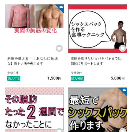
超

・最短でシックスパックになる方法を伝授

　骨格に合った腹筋方法や効果を10倍以上にする腹筋
方法を伝授。

　なかなか落ちなかったお腹周りの脂肪を燃焼させつ
つ、

　腹筋をつけ、最短でシックスパックを作り上げる。

・自身もボクシング、フィジークの大会から20KG以上
の減量を何度も

胸筋を鍛える！【あなたに最適
腹筋を割りたい☆バキバキまで圧
　経験する。

な】筋トレ法を教えます
倒的にサポートします
　筋肉を残しつつ、脂肪のみをそぎ落として、シックス
パックとなる。

0
0
実績
件
実績
件
1,500
5,000
円
円
購入可能
購入可能
・トレーニング・食事・睡眠のみならずサプリについて
も熟知。

　効果を最大限に引き出し、お腹周りの脂肪燃焼スピー
ドを3倍以上に

　する。

【プロフィール】

こんにちは！
