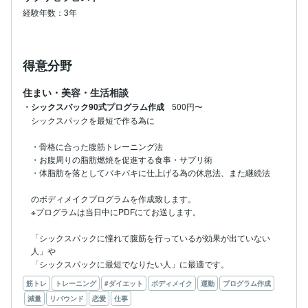
ックになれないという方は全力で応援しますので是非相
経験年数：3年
談下さい。
得意分野
住まい・美容・生活相談
・シックスパック90式プログラム作成
500円〜
シックスパックを最短で作る為に

・骨格に合った腹筋トレーニング法

・お腹周りの脂肪燃焼を促進する食事・サプリ術

・体脂肪を落としてバキバキに仕上げる為の休息法、また継続法

のボディメイクプログラムを作成致します。

※プログラムは当日中にPDFにてお送します。

「シックスパックに憧れて腹筋を行っているが効果が出ていない
人」や

「シックスパックに最短でなりたい人」に最適です。
筋トレ
トレーニング
#ダイエット
ボディメイク
運動
プログラム作成
減量
リバウンド
恋愛
仕事