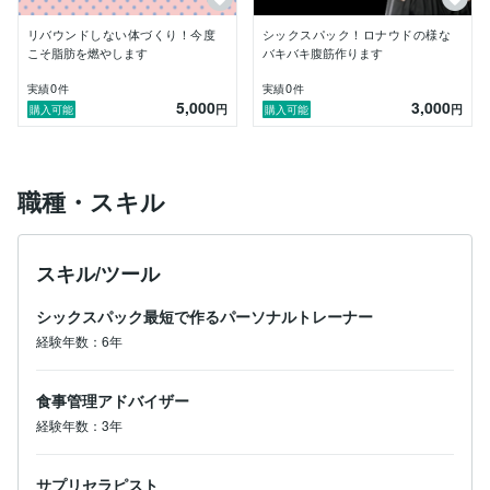
普通の体型からでもシックスパックをたった90日で作
り上げるシックスパックメーカー中川 湧仁＠シックス
リバウンドしない体づくり！今度
シックスパック！ロナウドの様な
パック90代表です。

こそ脂肪を燃やします
バキバキ腹筋作ります
プロフィールご覧いただきありがとうございます。

0
0
実績
件
実績
件
5,000
3,000
円
円
購入可能
購入可能
現在、「最短でシックスパックを作り上げたい」「外国
人の様なバキバキの体になりたい」「最短でお腹周りの
脂肪を落としたい」という方の支援を行っております。

職種・スキル
一人ひとりが最短でシックスパックになれる様、

腹筋をメインとしたトレーニング、お腹周りの脂肪をそ
ぎ落とす食事・サプリ、またそれらを継続できるようメ
ンタル面でもフルサポートし、多くの方が効果的にかつ
スキル/ツール
効率的にシックスパックになれることを目指しておりま
す。

シックスパック最短で作るパーソナルトレーナー
僕自身もボクシングやフィジークを経験し、20KG以上
経験年数：6年
脂肪燃焼の経験があり、また運営するシックスパック9
0ではクライアント様に合計1t以上の脂肪燃焼を成功さ
食事管理アドバイザー
せ、数多くのシックスパックを作り上げてきた実績もあ
ります。

経験年数：3年
最短でシックスパックになりたい、バキバキの体になり
サプリセラピスト
たい、また腹筋しているのにも関わらず全くシックスパ