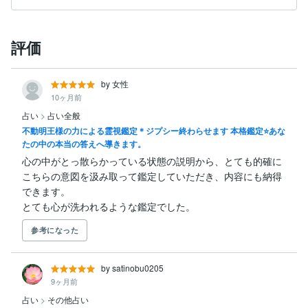
評価
by 女性
10ヶ月前
占い
>
占い全般
不動明王様の力による霊視鑑定＊ジプシー終わらせます 本格鑑定⭐あな
たの中の本当の答えへ導きます。
心の中がとっ散らかっている状態の説明から、とても的確に
こちらの意図を汲み取って鑑定していただき、内容にも納得
できます。

とても心が洗われるような鑑定でした。
参考になった
by satinobu0205
9ヶ月前
占い
>
その他占い