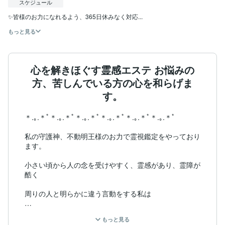
スケジュール
✨皆様のお力になれるよう、365日休みなく対応...
もっと見る
心を解きほぐす霊感エステ お悩みの
方、苦しんでいる方の心を和らげま
す。
＊.｡.＊ﾟ＊.｡.＊ﾟ＊.｡.＊ﾟ＊.｡.＊ﾟ＊.｡.＊ﾟ＊.｡.＊ﾟ

私の守護神、不動明王様のお力で霊視鑑定をやっており
ます。

小さい頃から人の念を受けやすく、霊感があり、霊障が
酷く

周りの人と明らかに違う言動をする私は

いじめの対象となり、小さな頃から悩みが尽きませんで
もっと見る
した。
