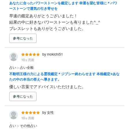
あなたに合ったパワーストーンを鑑定します 幸運を望む皆様に＊パワ
ーストーンで運気の引き寄せを
早速の鑑定ありがとうございました！

結果の中に好きなパワーストーンも有りました^_^

ブレスレットもありがとうございました。
参考になった
by mokichi51
10ヶ月前
占い
>
占い全般
不動明王様の力による霊視鑑定＊ジプシー終わらせます 本格鑑定⭐あな
たの中の本当の答えへ導きます。
優しい言葉でアドバイスいただけました。
参考になった
by 女性
10ヶ月前
占い
>
その他占い