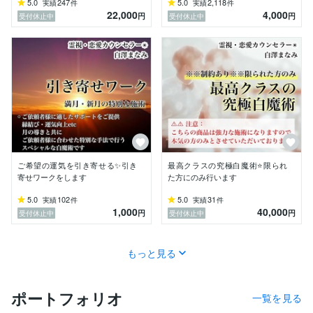
5.0
247
5.0
2,118
実績
件
実績
件
22,000
4,000
円
円
受付休止中
受付休止中
ご希望の運気を引き寄せる✨引き
最高クラスの究極白魔術⭐限られ
寄せワークをします
た方にのみ行います
5.0
102
5.0
31
実績
件
実績
件
1,000
40,000
円
円
受付休止中
受付休止中
もっと見る
ポートフォリオ
一覧を見る