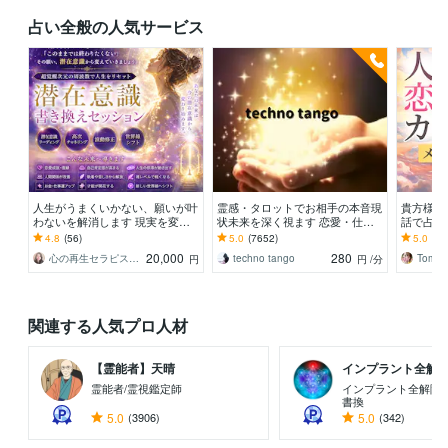
占い全般の人気サービス
人生がうまくいかない、願いが叶
霊感・タロットでお相手の本音現
貴方様の
わないを解消します 現実を変え
状未来を深く視ます 恋愛・仕
話で占い
るために努力したのに、自力では
事・家族・人間関係の本質を見抜
オラクル
4.8
(56)
5.0
(7652)
5.0
(71
もう無理と感じている
きスピード解決へ
ドを使用
20,000
280
心の再生セラピスト YASUKO
techno tango
Tomo_
円
円
/分
関連する人気プロ人材
【霊能者】天晴
インプラント全解除創
霊能者/霊視鑑定師
インプラント全解除専
書換
5.0
(3906)
5.0
(342)