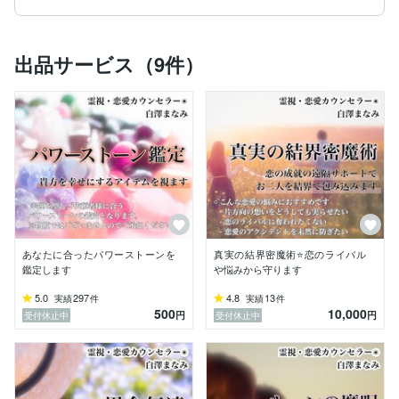
その後、高校生になる頃には、周りから『まなみの言っ
た通りの事が起こる』

出品サービス（9件）
と言霊が強い事に注目され、沢山の恋愛相談、人生相談
に乗る機会が多くなりました。

整体の仕事を始め施術をしていると、

お客様の体調不良の原因が、前世の影響や霊障である事
が分かるようになりました。

霊視をして、豊かになる方法をアドバイスさせて頂きま
す。

あなたに合ったパワーストーンを
真実の結界密魔術⭐️恋のライバル
現在、整体の仕事の傍ら恋愛カウンセラー、霊感エステ
鑑定します
や悩みから守ります
ティシャンとして、霊視鑑定をしています。
5.0
297
4.8
13
実績
件
実績
件
500
10,000
円
円
受付休止中
受付休止中