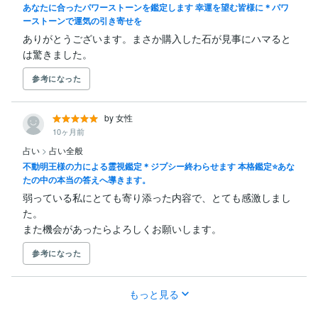
あなたに合ったパワーストーンを鑑定します 幸運を望む皆様に＊パワ
ーストーンで運気の引き寄せを
ありがとうございます。まさか購入した石が見事にハマると
は驚きました。
参考になった
by 女性
10ヶ月前
占い
>
占い全般
不動明王様の力による霊視鑑定＊ジプシー終わらせます 本格鑑定⭐あな
たの中の本当の答えへ導きます。
弱っている私にとても寄り添った内容で、とても感激しまし
た。

また機会があったらよろしくお願いします。
参考になった
もっと見る