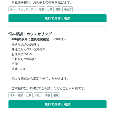
白魔術を使い、お相手との御縁を結びます。
占い
スピリチュアル
恋愛
仕事
運勢
縁結び
無料で見積り相談
悩み相談・カウンセリング
・48時間以内に霊視透視鑑定
5,000円〜
好きな人のお気持ち

疎遠になっている方の今

お仕事について

これからの出会い

不倫

復縁…etc

色々な観点から鑑定させていただきます。

ご依頼前に、DMにてご相談いただくことも可能です。
悩み
相談
仕事
片思い
不倫
復縁
無料で見積り相談