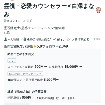
霊視・恋愛カウンセラー✴︎白澤まな
み
最終ログイン：
21日前
霊視鑑定士/霊感エステティシャン/整体師
女性
本人確認
機密保持契約(NDA)
インボイス発行事業者
未登録
6,357
5.0
2,049
販売実績
評価
フォロワー
納品ごとの予算目安
占い
500円〜
15,000円〜
スピリチュアル鑑定
白魔術代行
悩み相談・カウンセリング
5,000円〜
48時間以内に霊視透視鑑定
継続（時給/月給）の予算目安
500円
時間単価：
1週間の稼働日数：
週5日以上