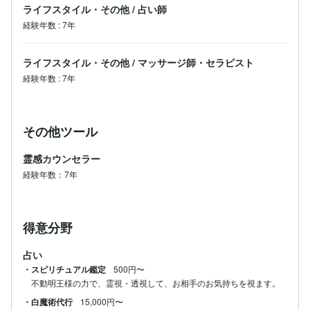
ライフスタイル・その他
/
占い師
経験年数
:
7年
ライフスタイル・その他
/
マッサージ師・セラピスト
経験年数
:
7年
その他ツール
霊感カウンセラー
経験年数：7年
得意分野
占い
・スピリチュアル鑑定
500円〜
不動明王様の力で、霊視・透視して、お相手のお気持ちを視ます。
・白魔術代行
15,000円〜