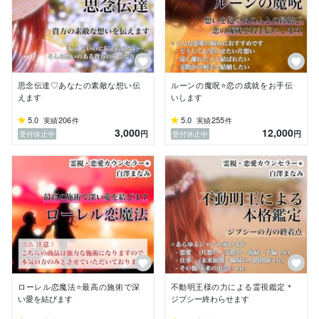
思念伝達♡あなたの素敵な想い伝
ルーンの魔呪⭐️恋の成就をお手伝
えます
いします
5.0
206
5.0
255
実績
件
実績
件
3,000
12,000
円
円
受付休止中
受付休止中
ローレル恋魔法⭐最高の施術で深
不動明王様の力による霊視鑑定＊
い愛を結びます
ジプシー終わらせます