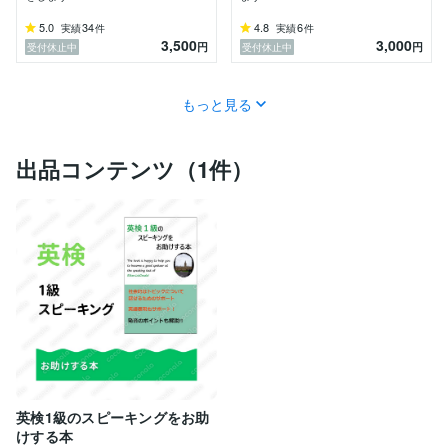
5.0
34
4.8
6
実績
件
実績
件
3,500
3,000
円
円
受付休止中
受付休止中
もっと見る
出品コンテンツ（1件）
英検1級のスピーキングをお助
けする本