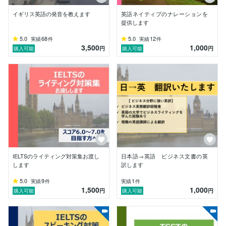
イギリス英語の発音を教えます
英語ネイティブのナレーションを
提供します
5.0
68
5.0
12
実績
件
実績
件
3,500
1,000
円
円
購入可能
購入可能
IELTSのライティング対策集お渡し
日本語→英語 ビジネス文書の英
します
訳します
5.0
9
1
実績
件
実績
件
1,500
1,000
円
円
購入可能
購入可能