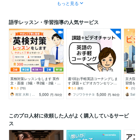
もっと見る
語学レッスン・学習指導の人気サービス
英検対策レッスンをします 英作
週1回お手軽英語コーチングしま
京大院・
文・面接（3級・準2級・2級・準
す 課題＋ビデオカウンセリング
習慣を育
1級）・S-CBTも対応
で質疑応答＋軌道修正
院・MBA
5.0
(70)
5.0
(63)
-
(1)
ネス英語
5,000
5,000
雨宮 大和｜英語の家庭教師／個別指導
フジワラサチヨ
円
/50分
円
/60分
このプロ人材に依頼した人がよく購入しているサービ
ス