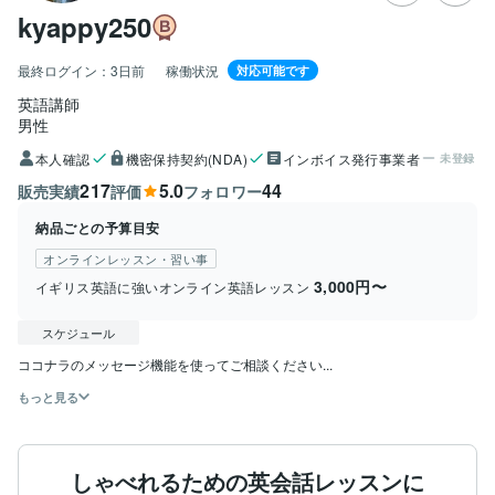
kyappy250
最終ログイン：
3日前
稼働状況
対応可能です
英語講師
男性
本人確認
機密保持契約(NDA)
インボイス発行事業者
未登録
217
5.0
44
販売実績
評価
フォロワー
納品ごとの予算目安
オンラインレッスン・習い事
3,000円〜
イギリス英語に強いオンライン英語レッスン
スケジュール
ココナラのメッセージ機能を使ってご相談ください...
もっと見る
しゃべれるための英会話レッスンに