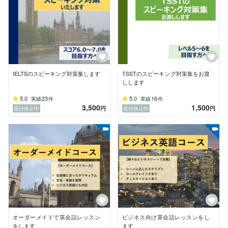
IELTSのスピーキング対策集します
TSSTのスピーキング対策集をお渡
しします
5.0
23
5.0
16
実績
件
実績
件
3,500
1,500
円
円
受付休止中
受付休止中
オーダーメイドで英会話レッスン
ビジネス向け英会話レッスンをし
をします
ます