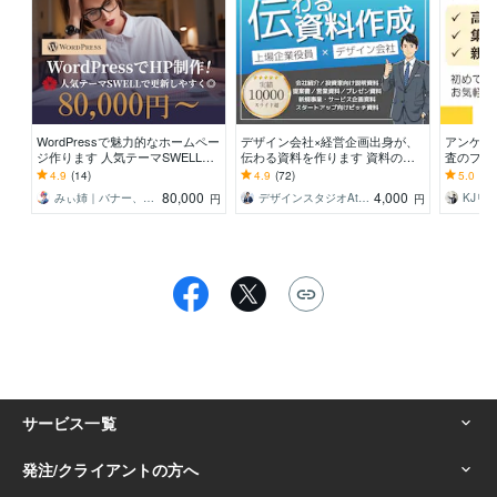
WordPressで魅力的なホームペー
デザイン会社×経営企画出身が、
アンケー
ジ作ります 人気テーマSWELL使
伝わる資料を作ります 資料の意
査のプロ
用・安心の対応でご相談にのりま
図を共有し、伝わる資料を共につ
ト/ブロ
4.9
(14)
4.9
(72)
5.0
(26
す！
くるパートナーです
論/プレ
80,000
4,000
みぃ姉｜バナー、HP、LP制作
デザインスタジオAtoZ
KJリ
円
円