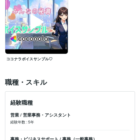
ココナラという相手の顔が見えない場所だからこそ、話
せること。

ゆっくり、私に話してみませんか？
ココナラボイスサンプル♡
職種・スキル
経験職種
営業
/
営業事務・アシスタント
経験年数
:
5年
事務・ビジネスサポート
/
事務（一般事務）