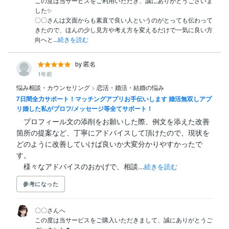
この度は当サービスをご利用いただき、誠にありがとうございま
した✨

〇〇さんは文面からも素直で良い人というのがとっても伝わって
きたので、ほんの少し見方や考え方を変えるだけで一気に良い方
向へと...
続きを読む
by 匿名
1年前
悩み相談・カウンセリング
>
恋活・婚活・結婚の悩み
7日間全力サポート！マッチングアプリお手伝いします 婚活無双しアプ
リ婚した私がプロフ/メッセージ等全てサポート！
　プロフィール文の添削をお願いした際、例文を添えた改善
箇所の提案など、丁寧にアドバイスして頂けたので、現状を
どのように改善していけば良いか大変分かりやすかったで
す。

　様々なアドバイスのおかげで、相談...
続きを読む
参考になった
〇〇さんへ

この度は当サービスをご購入いただきまして、誠にありがとうご