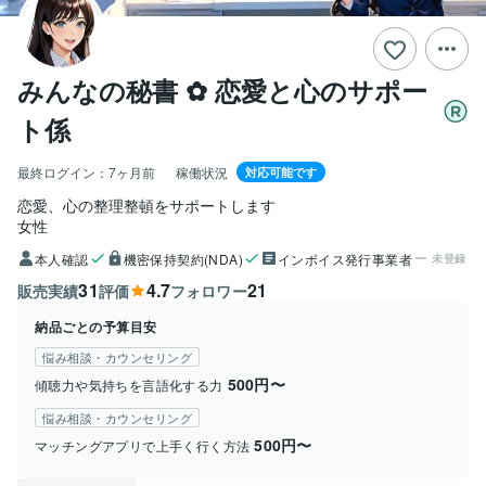
みんなの秘書 ✿ ‬恋愛と心のサポー
ト係
最終ログイン：
7ヶ月前
稼働状況
対応可能です
恋愛、心の整理整頓をサポートします
女性
本人確認
機密保持契約(NDA)
インボイス発行事業者
未登録
31
4.7
21
販売実績
評価
フォロワー
納品ごとの予算目安
悩み相談・カウンセリング
500円〜
傾聴力や気持ちを言語化する力
悩み相談・カウンセリング
500円〜
マッチングアプリで上手く行く方法