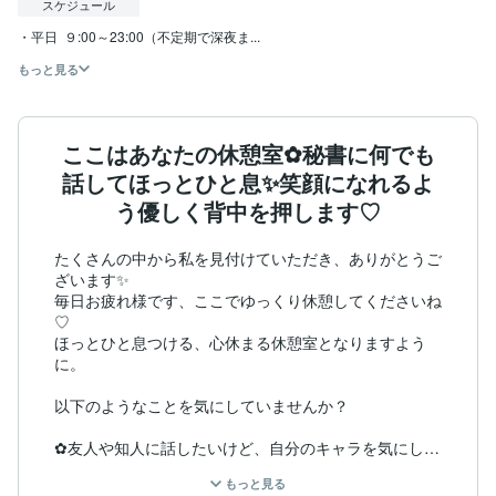
スケジュール
・平日  ９:00～23:00（不定期で深夜ま...
もっと見る
ここはあなたの休憩室✿秘書に何でも
話してほっとひと息✨笑顔になれるよ
う優しく背中を押します♡
たくさんの中から私を見付けていただき、ありがとうご
ざいます✨

毎日お疲れ様です、ここでゆっくり休憩してくださいね
♡

ほっとひと息つける、心休まる休憩室となりますよう
に。

以下のようなことを気にしていませんか？

✿友人や知人に話したいけど、自分のキャラを気にして
本心をごまかしてしまう

もっと見る
✿引かれてしまうんじゃないかと怖くて言えない
