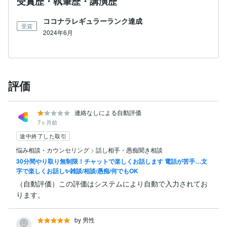
受賞歴・執筆歴・講演歴
ココナラレギュラーランク達成
受賞
2024年6月
評価
連絡なしによる自動評価
7ヶ月前
途中終了した取引
悩み相談・カウンセリング
>
話し相手・愚痴聞き相談
30分間やり取り無制限！チャットで楽しくお話します 電話が苦手…文
字で楽しくお話し✨雑談/相談/愚痴/何でもOK
（自動評価）この評価はシステムにより自動で入力されてお
ります。
by 男性