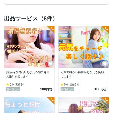
✿恋愛相談したくても出来ない

✿時間帯を気にして友人や知人に連絡するのを躊躇って
しまう

出品サービス（8件）
✿今すぐ話したいけど相手がいなくてもどかしい

✿主観的になりすぎてどうしたらいいかわからない

秘書として、たくさんの人達が信頼して繊細な部分を聞
かせてくれて、

たくさんお話ししてきた私にそっと心の声を話してみま
せんか？

一緒に解決策を見出したり、時には一緒に楽しくお話し
して気持ちを明るくしましょう♡

傾聴力や共感性の高さから、お話しを聞いてたまに泣い
てしまう私ですが、

どんなお話しもしっかりと受け止めますので、安心して
婚活/恋愛/相談/あなたの魅力を最
元気で明るい秘書があなたを笑顔
くださいね。

大限引き出します
にします
・‥…─*・‥…─*・‥…─*・‥…─*・‥…─*・‥…─
5.0
2
5.0
5
実績
件
実績
件
100
100
*・‥

円
/分
円
/分
受付休止中
受付休止中
【お仕事の悩み】

・職場でのパワハラ、いじめ、セクハラ

・上司や同僚からの理不尽な対応
