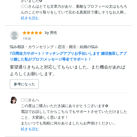
ざいました‪✿

〇〇さんはとても文章力があり、素敵なプロフィール文はもちろ
んのことやり取りをしていて伝わる真面目で優しそうなお人柄...
続きを読む
by 男性
1年前
悩み相談・カウンセリング
>
恋活・婚活・結婚の悩み
7日間全力サポート！マッチングアプリお手伝いします 婚活無双しアプ
リ婚した私がプロフ/メッセージ等全てサポート！
要望通りきちんと対応してもらいました。また機会があれば
よろしくお願いします。
参考になった
〇〇さんへ

この度はご購入いただき誠にありがとうございます‪✿

電話でお話ししてからこちらでもサポートさせていただけました
こと、大変嬉しく思います！

またいつでも気軽に何かありましたらお声掛けください...
続きを読む