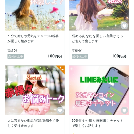
・退職や休職を考えている/したいけど勇気が出ない

【お友達、知人関係の悩み】

・ライフステージが変わり距離を感じる

・友達が少ない

・コミュ力を身につけたい

【恋愛、異性関係の悩み】

・性被害に遭った

１分で癒しや元気をチャージ♪秘書
悩めるあなたを優しい言葉がそっ
・パートナーへの不信/不安

が優しく包みます
と包んで癒します
・不倫相手になっていた/浮気された

0
4
実績
件
実績
件
・復縁したい

100
100
円
/分
円
/分
受付休止中
受付休止中
・マッチングアプリ/婚活がうまくいかない

・異性が怖い、苦手

【プライベートの悩み】

・家族絡みの問題

・ママ友問題

・精神的な問題

・SNSから生じるインターネットトラブル

経験者でもあり数多くの相談に乗ってきた私だからこ
そ。

他の方と比べ、今まで老若男女出身国・地域問わずたく
さんの方と接してきたのでどんな事柄に対してもフラッ
人に言えない悩み/相談/愚痴全て優
30分間やり取り無制限！チャット
トで客観的にしっかりとお話しをお聞きすることができ
しく受け止めます
で楽しくお話します
ます。
