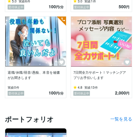
5.0
6
3.0
1
実績
件
実績
件
「偏見が怖い、こう思われるんじゃないか」

100
500
円
/分
円
受付休止中
受付休止中
そんな悲しい心配は、私には不要です！安心してくださ
いね♡

言葉にするのが苦手でも、大丈夫。

奥底にある悩みや伝えたいことを優しくゆっくりと引き
出すので、安心して溢れる言葉や気持ちをそのまま吐き
出してください。

「話しやすくて、隠してた悩みを話せて良かった」

そんな嬉しいお言葉をいただいてきました♡

恋愛相談も、お任せください！

退職/休職/弱音/愚痴、本音を秘書
7日間全力サポート！マッチングア
ここが婚活や恋愛で悩んでいる方々の駆け込み寺となり
がお聞きします
プリお手伝いします
ますよう、親身になってお悩みをお聞きし一緒に解決策
を見出していきましょう♡

0
4.8
13
実績
件
実績
件
100
2,000
円
/分
円
受付休止中
受付休止中
・‥…─*・‥…─*・‥…─*・‥…─*・‥…─*・‥…─
*・‥

悩みを理解してほしい。

ポートフォリオ
一覧を見る
ただ、話しを聞いてほしい。

感情のままに全て話したい。

孤独感や不安な気持ちを吐き出したい。
