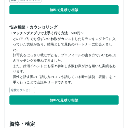
無料で見積り相談
悩み相談・カウンセリング
・マッチングアプリで上手く行く方法
500円〜
どのアプリでも必ずいいね数がカンストしたりランキング上位に入
っていた実績があり、結果として最良のパートナーに出会えまし
た。

顔写真をはっきり載せずとも、プロフィールの書き方でいいねを頂
きマッチングを重ねてきました。

また、婚活イベントにも様々参加し多数お声がけを頂いた実績もあ
ります。

異性と話す際の「話し方のコツや話している時の姿勢、表情」を上
手く行うことで会話をリードできます。
恋愛カウンセラー
無料で見積り相談
資格・検定