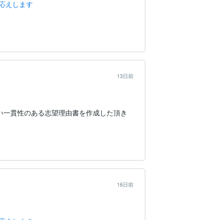
応えします
13日前
い一貫性のある志望理由書を作成した頂き
16日前