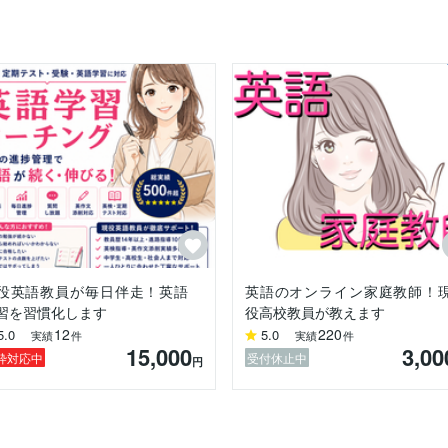
役英語教員が毎日伴走！英語
英語のオンライン家庭教師！
習を習慣化します
役高校教員が教えます
12
220
5.0
5.0
実績
件
実績
件
15,000
3,00
枠対応中
受付休止中
円