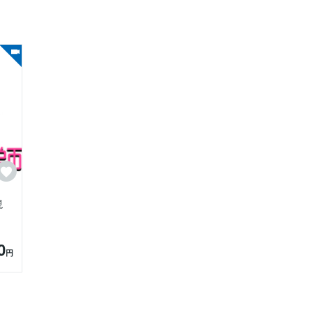
現
0
円