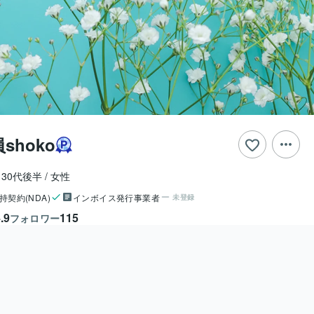
shoko
30代後半
女性
持契約(NDA)
インボイス発行事業者
未登録
.9
115
フォロワー