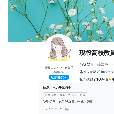
現役高校教員
高校教員（英語科）
最終ログイン：
14分前
本人確認
機密保
稼働状況
対応可能です
718
4
販売実績
評価
納品ごとの予算目安
学習指導・資格・キャリア相談
受験指導、志望理由書の作成・添削
ライティング・翻訳