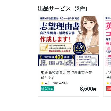
出品サービス（3件）
現役高校教員が志望理由書を作
現
成します
学
420
4.9
実績
件
8,500
購入可能
満
円