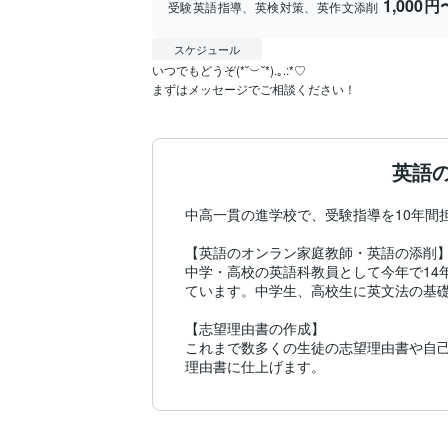
1,000円
受験英語指導、英検対策、英作文添削
スケジュール
いつでもどうぞ(*˘︶˘*).｡.:*♡

英語
中高一貫の進学校で、受験指導を10年間
【英語のオンラン家庭教師・英語の添削】
中学・高校の英語科教員として今年で14
ています。中学生、高校生に英文法の基礎
【志望理由書の作成】

これまで数多くの生徒の志望理由書や自
理由書に仕上げます。