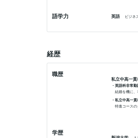
語学力
英語
ビジネ
経歴
職歴
私立中高一貫
・英語科非常勤
結婚を機に、
・私立中高一貫
特進コースの
学歴
新潟大学
人