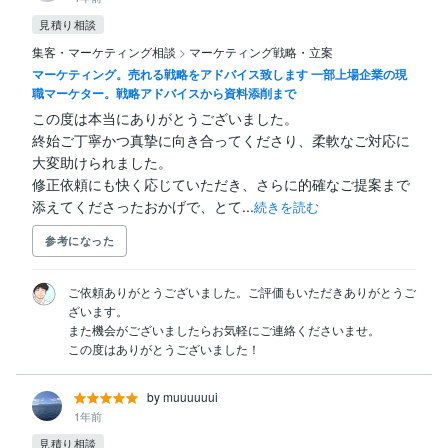
見積り相談
集客・マーケティング相談
>
マーケティング戦略・立案
マーケティング。売れる戦略をアドバイス致します 一部上場企業の現
職マーケター。戦略アドバイスから資料添削まで
この度は本当にありがとうございました。

終始ご丁寧かつ真摯に向き合ってくださり、柔軟なご対応に
大変助けられました。

修正依頼にも快く応じていただき、さらに的確なご提案まで
添えてくださったおかげで、とて...
続きを読む
参考になった
ご依頼ありがとうございました。ご評価もいただきありがとうご
ざいます。

また機会がございましたらお気軽にご連絡くださいませ。

この度はありがとうございました！
by muuuuuui
1年前
見積り相談