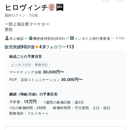
ヒロヴィンチ
最終ログイン：
7日前
一部上場企業マーケター
男性
本人確認
機密保持契約(NDA)
インボイス発行事業者
未登録
90
4.9
113
販売実績
評価
フォロワー
納品ごとの予算目安
ビジネス代行・事務代行
30,000円〜
マーケティング全般
30,000円〜
POP、店頭コミュニケーション
継続（時給/月給）の予算目安
15万円
月単価：
1週間の稼働日数：
週3日
1日の稼働時間：
2時間
稼働時間帯：
平日夜間、土日・祝日
勤務場所：
フルリモート