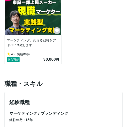
・インサイト/消費者ニーズ・マーケットリサーチャー

・自身の開発した「売場、売り方」を日経MJに複数回
掲載

・小売業様にて展開した売場コンセプト、販売手法の商
標、実用新案を複数取得

・販促につながるデジタルソリューションで複数特許取
得

・商品企画マーケティングは、販売額が年間10億円以
マーケティング。売れる戦略をア
上のブランド育成に従事

ドバイス致します
・最先端のショッパーマーケティングには部署の立ち上
げに関与

4.9
80
実績
件
30,000
・新たな領域として、ミュージシャンの育成に向け、マ
円
購入可能
ーケティングコンサルタントとしてスキル提供しており
ます

余談ですが、何でも突き詰める性格で、写真や楽器関係
職種・スキル
にも強いです。
経験職種
マーケティング
/
ブランディング
経験年数
:
15年