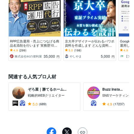
RPP広告運用・売上につなげる商
京大卒デザイナーが伝わるパワポ
Googl
品名添削を行います 実務歴10年
資料を作成します どんな資料で
運用しま
の現役楽天市場ECコンサルタン
も、今より見やすく自信が持てる
手が回ら
4.9
(299)
5.0
(198)
4.9
(96
トが対応します
資料に仕上げます
行
35,000
5,000
株式会社ecの便利屋
やしやま
円
円
関連する人気プロ人材
ぞろ屋｜勝てるホーム...
Buzz Insta...
戦略的WEBクリエイター
SNSマーケティング
5.0
(689)
4.9
(17237)