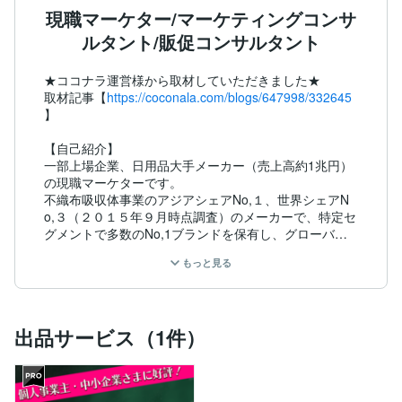
現職マーケター/マーケティングコンサ
ルタント/販促コンサルタント
★ココナラ運営様から取材していただきました★

取材記事【
https://coconala.com/blogs/647998/332645
】

【自己紹介】

一部上場企業、日用品大手メーカー（売上高約1兆円）
の現職マーケターです。

不織布吸収体事業のアジアシェアNo,１、世界シェアN
o,３（２０１５年９月時点調査）のメーカーで、特定セ
グメントで多数のNo,1ブランドを保有し、グローバル
に展開する企業で従事しています。

もっと見る
【経歴】

・大手量販店営業

出品サービス（1件）
・コンシューマーマーケティング

※事業戦略策定、商品企画、ブランド育成

・ショッパーマーケティング

※店頭での価値伝達、売れるHowTo研究、開発
