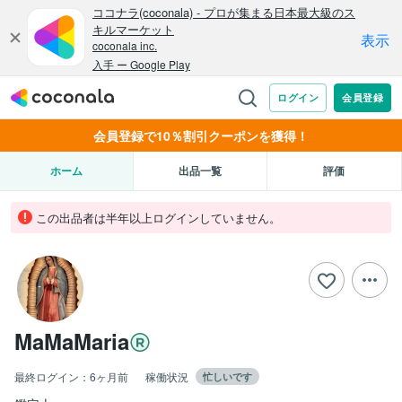
会員登録で10％割引クーポンを獲得！
ホーム
出品一覧
評価
この出品者は半年以上ログインしていません。
MaMaMaria
最終ログイン：
6ヶ月前
稼働状況
忙しいです