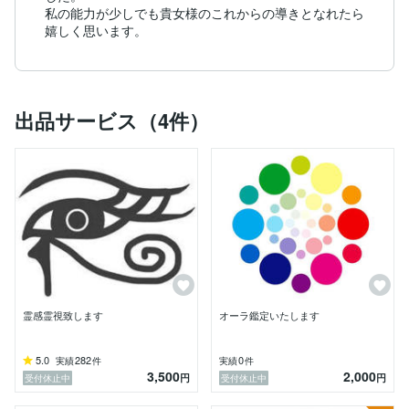
私の能力が少しでも貴女様のこれからの導きとなれたら
嬉しく思います。
出品サービス（4件）
霊感霊視致します
オーラ鑑定いたします
5.0
282
0
実績
件
実績
件
3,500
2,000
円
円
受付休止中
受付休止中