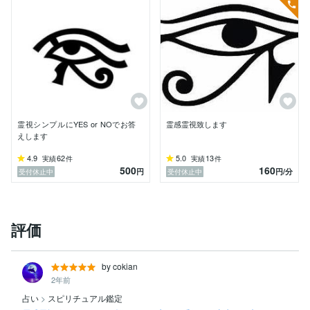
霊視シンプルにYES or NOでお答
霊感霊視致します
えします
4.9
62
5.0
13
実績
件
実績
件
500
160
円
円
/分
受付休止中
受付休止中
評価
by cokian
2年前
占い
>
スピリチュアル鑑定