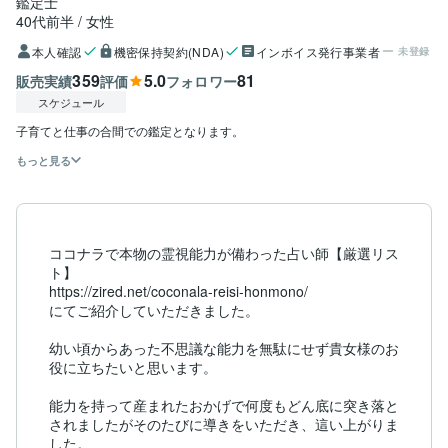
鑑定士
40代前半
女性
本人確認
機密保持契約(NDA)
インボイス発行事業者
未登録
359
5.0
81
販売実績
評価
フォロワー
スケジュール
もっと見る
ココナラで本物の霊視能力が備わった占い師【厳選リス
ト】

https://zired.net/coconala-reisi-honmono/

にてご紹介していただきました。

幼い頃からあった不思議な能力を無駄にせず貴女様のお
役に立ちたいと思います。

能力を持って産まれたおかげで何度もどん底に突き落と
されましたがそのたびに導きをいただき、這い上がりま
した。
