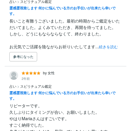
占い
>
スピリチュアル鑑定
霊感霊視致します 何かに悩んでいる方のお手伝いが出来たら幸いで
す。
長いこと有難うございました。最初の時期からご鑑定をいた
だいてました。よくみていただき、再開を待ってました。

しかし、どうにもならならなくて、終わりました。

お元気でご活躍を陰ながらお祈りいたしてます...
続きを読む
参考になった
by 女性
2年前
占い
>
スピリチュアル鑑定
霊感霊視致します 何かに悩んでいる方のお手伝いが出来たら幸いで
す。
リピーターです。

久しぶりにタイミングが合い、お願いしました。

やはりMariaさんはすごいです。

すごく納得でした。
