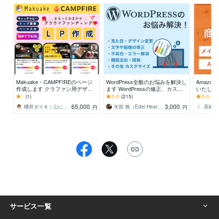
Makuake・CAMPFIREのページ
WordPress全般のお悩みを解決し
Amaz
作成します クラファン用デザイ
ます WordPressの修正、カスタ
いたします
ン&画像制作、入力までまるっと
マイズ、問題解決などお任せ！
＋サブ画
-
(1)
5.0
(215)
5.0
(1)
おまかせ！
枚】
65,000
3,000
櫻井ダイキ｜心に響く言葉と音をお届け
矢部 敦（Edel Hearts）
円
円