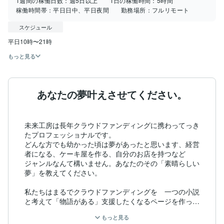
1週間の稼働日数：
週5日以上
1日の稼働時間：
5時間
稼働時間帯：
平日日中、平日夜間
勤務場所：
フルリモート
スケジュール
もっと見る
あなたの夢叶えさせてください。
未来工房は長年クラウドファンディングに携わってっき
たプロフェッショナルです。

どんな方でも幼かった頃は夢があったと思います、経営
者になる、ケーキ屋を作る、自分のお店を持つなど

ジャンルなんて構いません。あなたのその「素晴らしい
夢」を教えてください。

私たちはまるでクラウドファンディングを　一つの小説
と考えて「物語がある」支援したくなるページを作って
います。

もっと見る
これからチャレンジする人も『クラウドファンディング