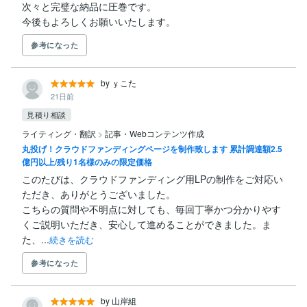
次々と完璧な納品に圧巻です。

今後もよろしくお願いいたします。
参考になった
by ｙこた
21日前
見積り相談
ライティング・翻訳
>
記事・Webコンテンツ作成
丸投げ！クラウドファンディングページを制作致します 累計調達額2.5
億円以上/残り1名様のみの限定価格
このたびは、クラウドファンディング用LPの制作をご対応い
ただき、ありがとうございました。

こちらの質問や不明点に対しても、毎回丁寧かつ分かりやす
くご説明いただき、安心して進めることができました。ま
た、...
続きを読む
参考になった
by 山岸組