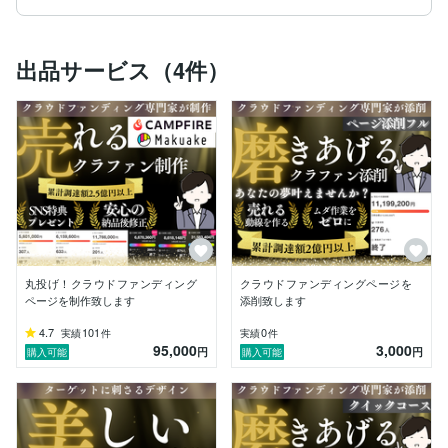
って何？』という方も、一括丸投げでどーんとお任せく
ださい！！

クラウドファンディングとは？？

出品サービス（4件）
クラウドファンディングは、プロジェクトへの共感やサ
ポートが重要な役割を果たす資金調達方法です。従来の
自治体の補助金や銀行融資が必要とする自己資金がなく
ても、スマートフォンさえあれば誰でも挑戦できます。
キャリア、学歴、年齢、国籍を問わず、アイデアと夢を
持っている人なら誰でも、インターネットを通じて資金
集め、ファン獲得、市場テストを同時に行うことができ
る、これまでにない革新的な資金調達手法です。

クラウドファンディングはどんな方でも挑戦できます、
なので夢を諦めずにチャレンジしましょう！

丸投げ！クラウドファンディング
クラウドファンディングページを
ページを制作致します
添削致します
みなさんは個人でクラウドファンディングをする成功率
はご存知でしょうか？

4.7
101
0
実績
件
実績
件
95,000
3,000
成功率は約20%です逆に言えば80%は失敗します。

円
円
購入可能
購入可能
そこで私に任せれば

①成功率を大きく上げる

②調達金額を増額する
