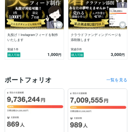
③面倒ごとを全て丸投げできる

④資金以上の価値も生み出せる

ことができます

みなさんは「夢」を諦めていませんか？

是非夢を諦めずにチャレンジしましょう！

丸投げ！Instagramフィードを制作
クラウドファンディングページを
いたします
添削致します
1
0
実績
件
実績
件
1,000
3,000
円
円
購入可能
購入可能
ポートフォリオ
一覧を見る