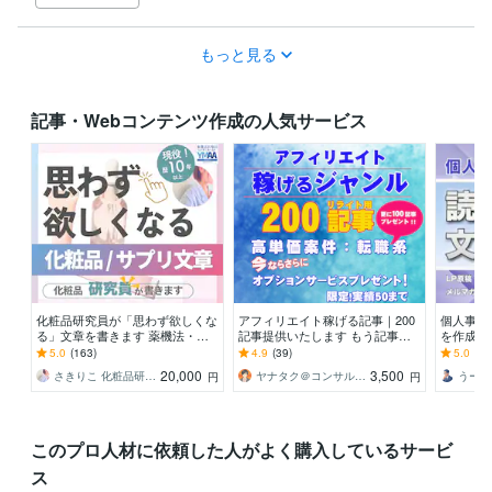
もっと見る
記事・Webコンテンツ作成の人気サービス
化粧品研究員が「思わず欲しくな
アフィリエイト稼げる記事｜200
個人事業
る」文章を書きます 薬機法・景
記事提供いたします もう記事ネ
を作成し
表法対応。ズバッ！と的確に魅力
タに困らない！今ならさらに4大
テンツ制
5.0
(163)
4.9
(39)
5.0
(6)
を表現
特典プレゼント！！
もOK！
20,000
3,500
さきりこ 化粧品研究員ライター
ヤナタク＠コンサル＆サポーター
円
円
このプロ人材に依頼した人がよく購入しているサービ
ス