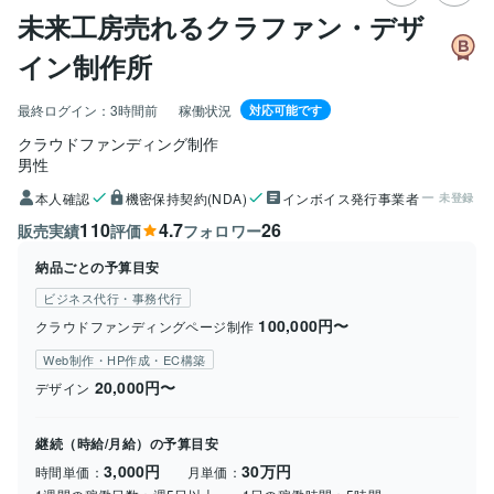
未来工房売れるクラファン・デザ
イン制作所
最終ログイン：
3時間前
稼働状況
対応可能です
クラウドファンディング制作
男性
本人確認
機密保持契約(NDA)
インボイス発行事業者
未登録
110
4.7
26
販売実績
評価
フォロワー
納品ごとの予算目安
ビジネス代行・事務代行
100,000円〜
クラウドファンディングページ制作
Web制作・HP作成・EC構築
20,000円〜
デザイン
継続（時給/月給）の予算目安
3,000円
30万円
時間単価：
月単価：