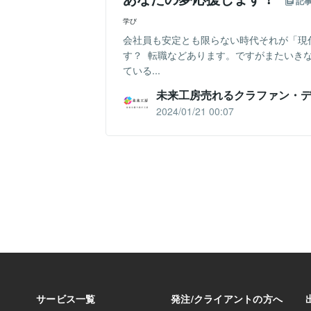
記
学び
会社員も安定とも限らない時代それが「現
す？ 転職などあります。ですがまたいき
ている...
未来工房売れるクラファン・
2024/01/21 00:07