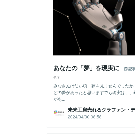
あなたの「夢」を現実に
記
学び
みなさんは幼い頃、夢を見ませんでしたか
どの夢があったと思いますでも現実は、、
があ...
未来工房売れるクラファン・
2024/04/30 08:58