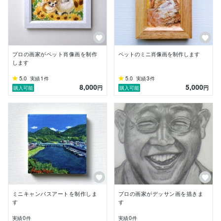
プロの画家がペット肖像画を制作
ペットのミニ肖像画を制作します
します
5.0
1
5.0
3
実績
件
実績
件
8,000
5,000
円
円
購入可能
購入可能
ミニキャンバスアートを制作しま
プロの画家がデッサン画を描きま
す
す
0
0
実績
件
実績
件