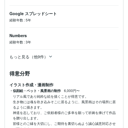
Google スプレッドシート
経験年数
:
5年
Numbers
経験年数
:
3年
もっと見る（他9件）
得意分野
イラスト作成・漫画制作
・似顔絵・ペット・風景画の制作
6,000円〜
リアル風であり純粋な絵を描くことが得意です。

生き物には魂を吹き込みそこに居るように、風景画はその場所に居
るように描きます。

神道を志しており、ご依頼者様のご多幸を願って祈祷を捧げて作品
を贈り出します。

皆様とのご縁を大切にし、ご期待を裏切らぬよう誠心誠意対応させ