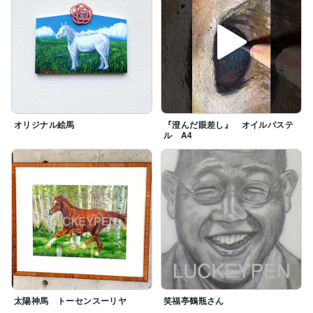
オリジナル絵馬
『澄んだ眼差し』 オイルパステ
ル A4
太陽神馬 トーセンスーリヤ
笑福亭鶴瓶さん