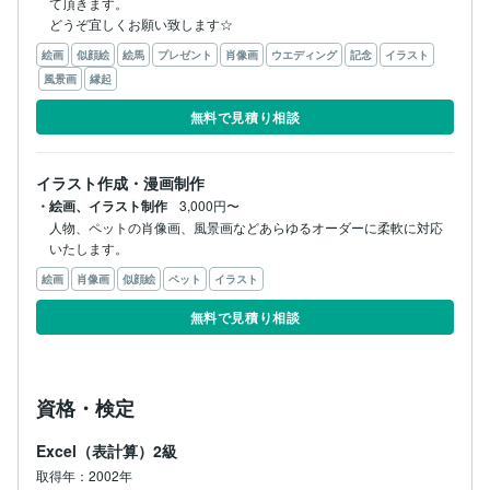
て頂きます。

どうぞ宜しくお願い致します☆
絵画
似顔絵
絵馬
プレゼント
肖像画
ウエディング
記念
イラスト
風景画
縁起
無料で見積り相談
イラスト作成・漫画制作
・絵画、イラスト制作
3,000円〜
人物、ペットの肖像画、風景画などあらゆるオーダーに柔軟に対応
いたします。
絵画
肖像画
似顔絵
ペット
イラスト
無料で見積り相談
資格・検定
Excel（表計算）2級
取得年：2002年