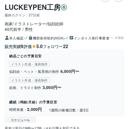
LUCKEYPEN工房
最終ログイン：
27日前
画家/イラストレーター/似顔絵師
40代前半
男性
本人確認
機密保持契約(NDA)
インボイス発行事業者
未登録
9
5.0
22
販売実績
評価
フォロワー
納品ごとの予算目安
イラスト作成・漫画制作
6,000円〜
似顔絵・ペット・風景画の制作
イラスト作成・漫画制作
3,000円〜
絵画、イラスト制作
継続（時給/月給）の予算目安
2,000円
時間単価：
1週間の稼働日数：
週3日
スケジュール
基本は平日の9時〜17時（それ以降も対応できる...