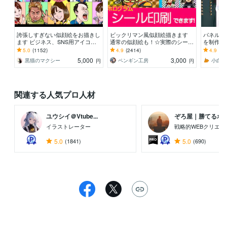
誇張しすぎない似顔絵をお描きし
ビックリマン風似顔絵描きます
パネル印
ます ビジネス、SNS用アイコ
通常の似顔絵も！☆実際のシー
を制作し
ン、アバターなどに！
ル・名刺作成はじめました！☆
応可◎大
5.0
(1152)
4.9
(2414)
4.9
(9)
5,000
3,000
黒猫のマクシー
ペンギン工房
小白は
円
円
関連する人気プロ人材
ユウシイ＠Vtube...
ぞろ屋｜勝てるホーム
イラストレーター
戦略的WEBクリエイ
5.0
(1841)
5.0
(690)