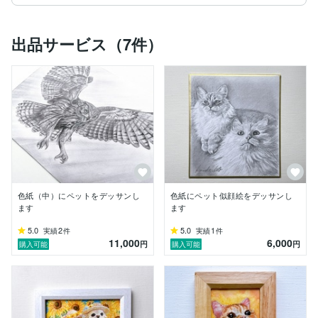
出品サービス（7件）
色紙（中）にペットをデッサンし
色紙にペット似顔絵をデッサンし
ます
ます
5.0
2
5.0
1
実績
件
実績
件
11,000
6,000
円
円
購入可能
購入可能