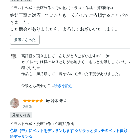
イラスト作成・漫画制作
>
その他（イラスト作成・漫画制作）
終始丁寧に対応していただき、安心してご依頼することがで
きました。

また機会がありましたら、よろしくお願いいたします。
参考になった
高評価を頂きまして、ありがとうございますm(_ _)m

カブトのすけ様のやりとりが心地よく、もっとお話ししていたい
程でした☆

作品もご満足頂けて、魂を込めて描いた甲斐がありました。

今後とも機会がご...
続きを読む
by 鈴木 朱音
2年前
見積り相談
イラスト作成・漫画制作
>
似顔絵作成
色紙（中）にペットをデッサンします ☆サラッとタッチのペット似顔
絵デッサン☆