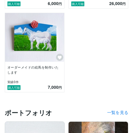
6,000
26,000
円
円
購入可能
購入可能
オーダーメイドの絵馬を制作いた
します
0
実績
件
7,000
円
購入可能
ポートフォリオ
一覧を見る