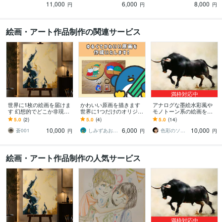
11,000
6,000
8,000
円
円
円
絵画・アート作品制作の関連サービス
満枠対応中
世界に1枚の絵画を届けま
かわいい原画を描きます
アナログな墨絵水彩風や
す 幻想的でどこか非現実
世界に1つだけのオリジナ
モノトーン系の絵画を描
的な絵画を
ル原画を作成しません
きます 現代アート的な滲
5.0
(2)
5.0
(4)
5.0
(14)
か？
み表現やシルエット画な
10,000
6,000
10,000
ど単体限定の特別版です
蒼001
しみずあおい【イラストレーター】
色彩のソムリエ（画家）
円
円
円
絵画・アート作品制作の人気サービス
満枠対応中