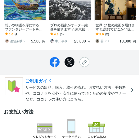
想いや物語を形にする、
プロの画家がオーダー絵
世界に1枚の絵画を届けま
ファンタジーアートを描
画を描きます ☆東京藝術
す 幻想的でどこか非現実
きます 想い・物語・イメ
大学油画科出身の確かな
的な絵画を
5.0
(4)
4.8
(5)
5.0
(2)
ージを大切に描く、あな
画力☆
5,500
25,000
10,000
ただけの一点もの
渡辺茉以〜オーダーアート制作いたします〜
中川事務所 モデル・デザイン
蒼001
円
円
円
ご利用ガイド
サービスの出品、購入、取引の流れ、お支払い方法・手数料
や、ココナラを安心・安全に使って頂くための制度やマナー
など、ココナラの使い方はこちら。
お支払い方法