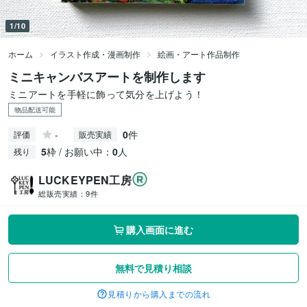
1/10
ホーム
イラスト作成・漫画制作
絵画・アート作品制作
ミニキャンバスアートを制作します
ミニアートを手軽に飾って気分を上げよう！
物品配送可能
-
0
件
評価
販売実績
5
枠 / お願い中：
0
人
残り
LUCKEYPEN工房
総販売実績：
9件
購入画面に進む
無料で見積り相談
見積りから購入までの流れ