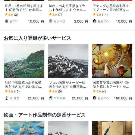
世界に1枚の絵画を届けま
味わいのある手描きイラ
アナログな墨絵水彩風や
す 幻想的でどこか非現実
スト作成します ウェルカ
モノトーン系の絵画を描
的な絵画を
ムボード、似顔絵、イン
きます 現代アート的な滲
5.0
(2)
5.0
(7)
5.0
(14)
テリア等用途に合ったイ
み表現やシルエット画な
10,000
3,000
10,000
ラスト
ど単体限定の特別版です
蒼001
みきやま
色彩のソムリエ（画家）
円
円
円
お気に入り登録が多いサービス
油絵で高級感のある風景
プロの画家がオーダー絵
国際賞受賞の画家が《物
画を描きます 思い出の地
画を描きます ☆東京藝術
語を感じるアート》を描
や好きな風景を残しませ
大学油画科出身の確かな
きます ご家族や大切な方
5.0
(15)
4.8
(5)
5.0
(4)
んか？
画力☆
との物語を幻想的絵画と
25,000
25,000
180,000
してお届けします
南 健吾
中川事務所 モデル・デザイン
色彩のソムリエ（画家）
円
円
円
絵画・アート作品制作の定番サービス