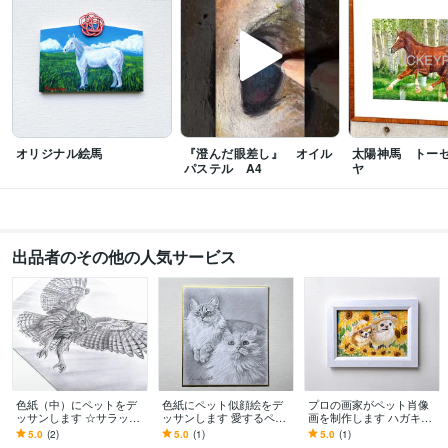
イラスト作成・漫画制作
似顔絵・ペット・風景画の制作
絵画
似顔絵
絵馬
プレゼント
肖像画
ウエディング
記念
イラスト
風景画
縁起
イラスト作成・漫画制作
絵画、イラスト制作
絵画
肖像画
似顔絵
ペット
イラスト
オリジナル絵馬
『澄んだ眼差し』 オイル
太陽神馬 トー
パステル A4
ヤ
出品者のその他の人気サービス
色紙（中）にペットをデ
色紙にペット似顔絵をデ
プロの画家がペット肖像
ッサンします ☆サラッと
ッサンします 愛するペッ
画を制作します ハガキサ
タッチのペット似顔絵デ
トの絵を飾って、愛情&運
イズでお手軽価格の本格
5.0
(2)
5.0
(1)
5.0
(1)
ッサン☆
気アップ！
アート