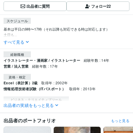
出品者に質問
フォロー
22
スケジュール
基本は平日の9時〜17時（それ以降も対応できる時は対応します）

土日も...
すべて見る
経験職種
イラストレーター・漫画家 / イラストレーター
経験年数 : 14年
営業 / 法人営業
経験年数 : 17年
資格・検定
Excel（表計算）2級
取得年 : 2002年
情報処理技術者試験（ITパスポート）
取得年 : 2013年
ビジネス・クリエイティブツール
出品者の実績をもっと見る
Excel:22年
Google スプレッドシート:5年
Numbers:3年
Pages:3年
PowerPoint:22年
Word:22年
BASE:3年
STORES:1年
VLLO:3年
Adobe Illustrator:1年
Canva:3年
MediBang Paint:1年
出品者のポートフォリオ
もっと見る
得意分野