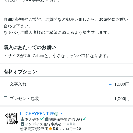
詳細の説明やご希望、ご質問など御座いましたら、お気軽にお問い
合わせ下さい。

なるべくご購入者様のご希望に添えるよう努力致します。
購入にあたってのお願い
・サイズが7.5×7.5cmと、小さなキャンバスになります。
有料オプション
＋
1,000円
文字入れ
＋
1,000円
プレゼント包装
LUCKEYPEN工房
本人確認
機密保持契約(NDA)
インボイス発行事業者
未登録
総販売実績
9
評価
5.0
フォロワー
22