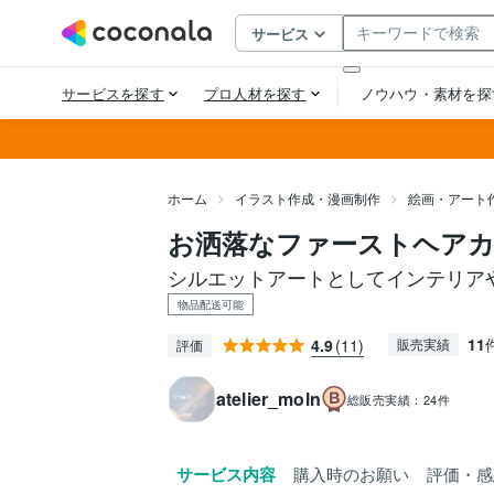
ホーム
イラスト作成・漫画制作
絵画・アート
お洒落なファーストヘア
シルエットアートとしてインテリアや
物品配送可能
11
4.9
(11)
販売実績
評価
atelier_moln
総販売実績：
24件
サービス内容
購入時のお願い
評価・感