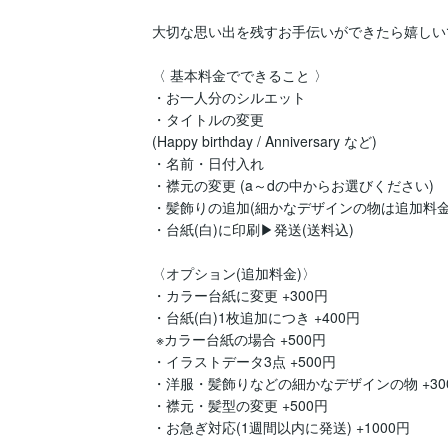
大切な思い出を残すお手伝いができたら嬉しいです
〈 基本料金でできること 〉

・お一人分のシルエット

・タイトルの変更

(Happy birthday / Anniversary など)

・名前・日付入れ

・襟元の変更 (a～dの中からお選びください)

・髪飾りの追加(細かなデザインの物は追加料金)
・台紙(白)に印刷▶︎発送(送料込)

〈オプション(追加料金)〉

・カラー台紙に変更 +300円

・台紙(白)1枚追加につき +400円

 ※カラー台紙の場合 +500円

・イラストデータ3点 +500円

・洋服・髪飾りなどの細かなデザインの物 +300
・襟元・髪型の変更 +500円

・お急ぎ対応(1週間以内に発送) +1000円
