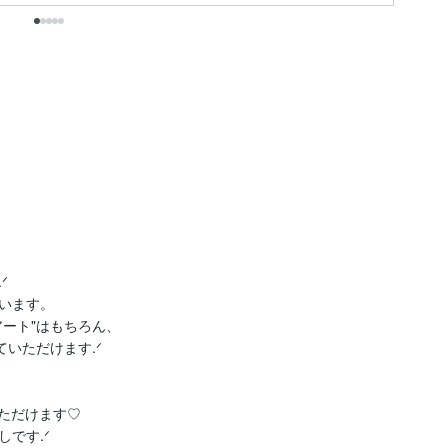


います。

ート"はもちろん、

いただけます.ᐟ

ただけます♡

す.ᐟ‪
