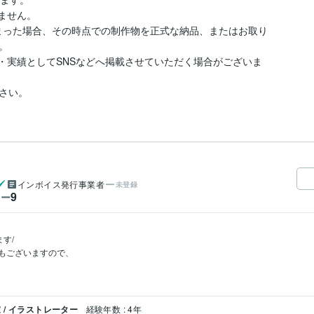
ません。

しまった場合、その時点での制作物を正式な納品、またはお取り


・実績としてSNSなどへ掲載させていただく場合がございま
さい。
インボイス発行事業者
未登録
9
ワー
す/

もございますので、

/ イラストレーター
経験年数 : 4年