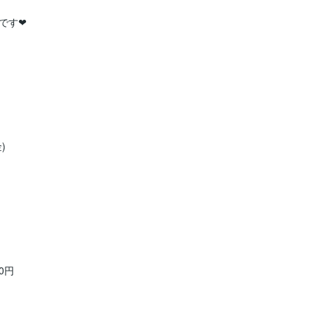
❤︎



円
