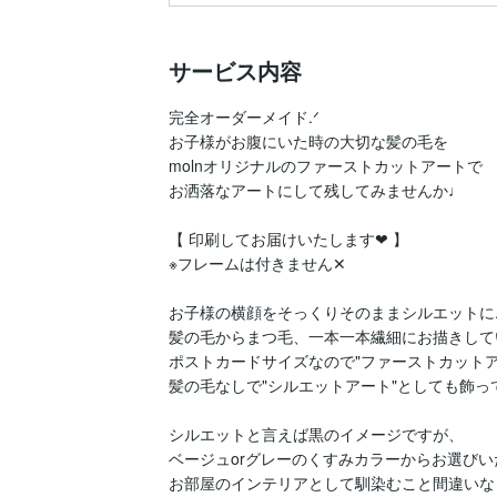
サービス内容
完全オーダーメイド.ᐟ‪

お子様がお腹にいた時の大切な髪の毛を

molnオリジナルのファーストカットアートで

お洒落なアートにして残してみませんか♩

【 印刷してお届けいたします‪‪❤︎‬ 】

※フレームは付きません‪‪‪‪‪✕‬‪‪

お子様の横顔をそっくりそのままシルエットに.ᐟ‪
髪の毛からまつ毛、一本一本繊細にお描きして
ポストカードサイズなので"ファーストカットア
髪の毛なしで"シルエットアート"としても飾って
シルエットと言えば黒のイメージですが、

ベージュorグレーのくすみカラーからお選びい
お部屋のインテリアとして馴染むこと間違いなしで