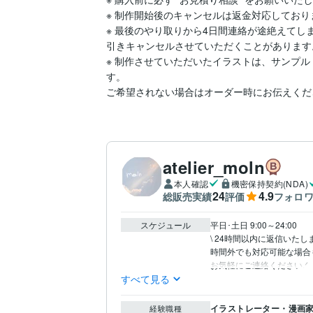
※ 制作開始後のキャンセルは返金対応しており
※ 最後のやり取りから4日間連絡が途絶えて
引きキャンセルさせていただくことがあります。
※ 制作させていただいたイラストは、サンプル
す。

ご希望されない場合はオーダー時にお伝えくだ
atelier_moln
本人確認
機密保持契約(NDA)
24
4.9
総販売実績
評価
フォロ
スケジュール
平日･土日 9:00～24:00

\ 24時間以内に返信いたしま
時間外でも対応可能な場合
お気軽にご連絡ください.ᐟ‪
すべて見る
イラストレーター・漫画家 
経験職種