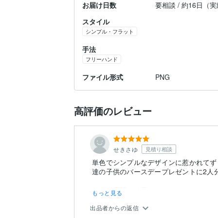
お届け日数
要相談 / 約16日（
スタイル
シンプル・フラット
手法
フリーハンド
ファイル形式
PNG
高評価のレビュー
せきさゆ
見積り相談
単色でシンプルなデザインに惹かれてず
達の子供のバースデープレゼントに2人
細かい要望や修正などをしてもらったに
もっと見る
ました。丁寧なご対応本当にあ...
出品者からの返信