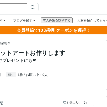
会員登録で10％割引クーポンを獲得！
作品制作
カットアートお作りします
プレゼントにも❤︎
件
3
枠 / お願い中：
0
人
残り
想
お気に入り（9）