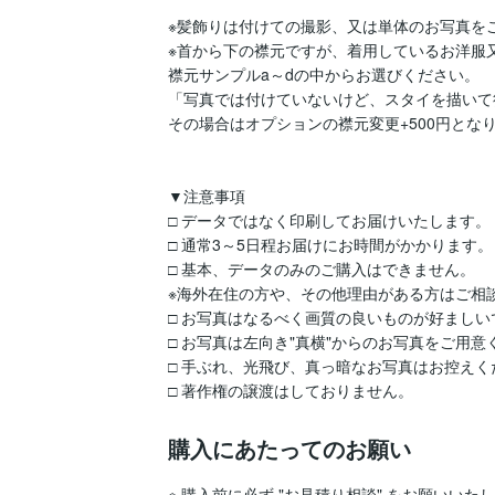
※髪飾りは付けての撮影、又は単体のお写真をご
※首から下の襟元ですが、着用しているお洋服又
襟元サンプルa～dの中からお選びください。

「写真では付けていないけど、スタイを描いて欲
その場合はオプションの襟元変更+500円となり
▼注意事項

□ データではなく印刷してお届けいたします。

□ 通常3～5日程お届けにお時間がかかります。

□ 基本、データのみのご購入はできません。

※海外在住の方や、その他理由がある方はご相談
□ お写真はなるべく画質の良いものが好ましいで
□ お写真は左向き"真横"からのお写真をご用意
□ 手ぶれ、光飛び、真っ暗なお写真はお控えく
□ 著作権の譲渡はしておりません。
購入にあたってのお願い
※ 購入前に必ず "お見積り相談" をお願いいたし