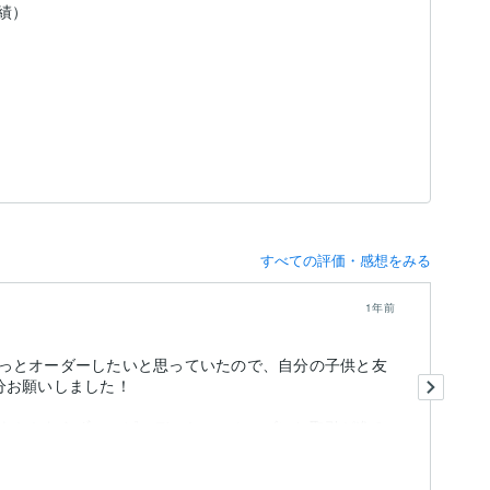
実績）
すべての評価・感想をみる
1年前
っとオーダーしたいと思っていたので、自分の子供と友
こ
分お願いしました！
数
もかかわらず、スピーディかつスムーズにお取引が進み
も
出