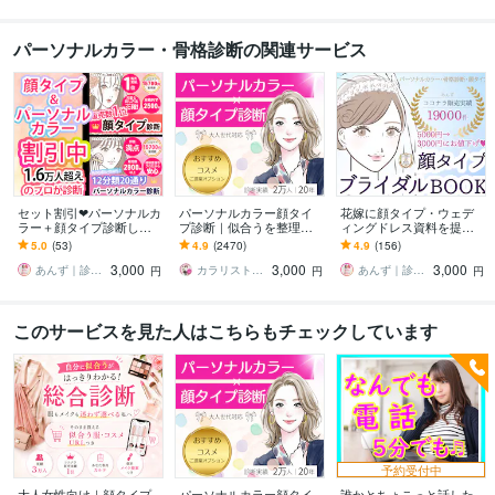
パーソナルカラー・骨格診断の関連サービス
セット割引❤パーソナルカ
パーソナルカラー顔タイ
花嫁に顔タイプ・ウェデ
ラー＋顔タイプ診断しま
プ診断｜似合うを整理し
ィングドレス資料を提供
す ココナラ診断数１位★
ます 大人世代のための｜
します 結婚式❤似合うド
5.0
(53)
4.9
(2470)
4.9
(156)
ココナラ９年目のプロが
女性誌特集 2万名実績によ
レス、ブーケ、髪型、ア
3,000
3,000
3,000
正確に診断します！
る完全個別カルテ
クセサリー全て解決‼️
あんず｜診断１万人｜診断数１位
カラリストMiki★★診断ランキング１位
あんず｜診断１万人｜診断数１位
円
円
円
このサービスを見た人はこちらもチェックしています
予約受付中
大人女性向け｜顔タイプ
パーソナルカラー顔タイ
誰かとちょこっと話した