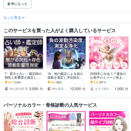
参考になった
もっと見る
このサービスを買った人がよく購入しているサービス
7：貴方と占い・鑑定師の
16：他の鑑定による負の
2026年に出会う？運命の
相性と影響度を鑑定しま
波動を測定し浄化除去し
お相手のイメージ視ます
す 「★★★★★」評価の
ます 過去に受けた鑑定で
私は1人…周りが結婚して
5.0
(124)
5.0
(60)
4.9
(971)
背景にある真実を数値化
の負の影響度・エーテル
焦る。婚活マッチングア
3,000
12,000
1,000
します
コードを数値化し除去
プリ再婚離婚
神仏習合師 零
神仏習合師 零
まるで彼が話してるかのようにお届けl運子
円
円
円
パーソナルカラー・骨格診断の人気サービス