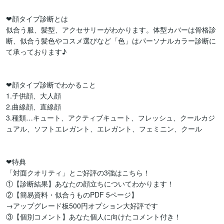
❤顔タイプ診断とは

似合う服、髪型、アクセサリーがわかります。体型カバーは骨格診
断、似合う髪色やコスメ選びなど「色」はパーソナルカラー診断に
て承っております♪

❤顔タイプ診断でわかること

1.子供顔、大人顔

2.曲線顔、直線顔

3.種類…キュート、アクティブキュート、フレッシュ、クールカジ
ュアル、ソフトエレガント、エレガント、フェミニン、クール

❤特典

「対面クオリティ」とご好評の3強はこちら！

①【診断結果】あなたの顔立ちについてわかります！

②【簡易資料・似合うものPDF 5ページ】

→アップグレード板500円オプション大好評です

③【個別コメント】あなた個人に向けたコメント付き！
