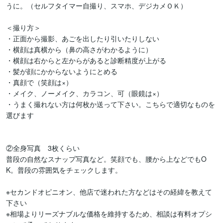
うに。（セルフタイマー自撮り、スマホ、デジカメＯＫ）

＜撮り方＞

・正面から撮影、あごを出したり引いたりしない

・横顔は真横から（鼻の高さがわかるように）

・横顔は右からと左からがあると診断精度が上がる

・髪が顔にかからないようにとめる

・真顔で（笑顔は×）

・メイク、ノーメイク、カラコン、可（眼鏡は×）

・うまく撮れない方は何枚か送って下さい。こちらで適切なものを
選びます

②全身写真　3枚くらい

普段の自然なスナップ写真など。笑顔でも、腰から上などでもO
K。普段の雰囲気をチェックします。

※セカンドオピニオン、他店で迷われた方などはその経緯を教えて
下さい

※相場よりリーズナブルな価格を維持するため、相談は有料オプシ