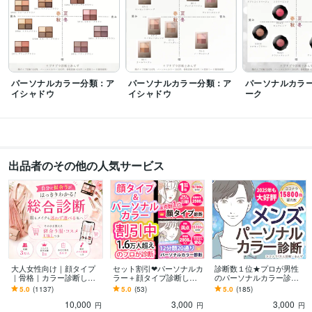
ビジネス・クリエイティブツール
Adobe Photoshop:15年
その他ツール
パーソナルカラー診断、骨格診断、顔タイプ診断など:10年
美容系（服、メイク、髪型、ブライダル）ライティング:8年
パーソナルカラー分類：ア
パーソナルカラー分類：ア
パーソナルカラ
イシャドウ
イシャドウ
ーク
得意分野
住まい・美容・生活相談
顔タイプ診断
パーソナルカラー診断
骨格診断
ブライダル・ウェディング・結婚式
ファッショントータル診断…服、
髪、メイク
メイク
ファッション
パーソナルカラー診断
骨格診断
顔タイプ診断
出品者のその他の人気サービス
ウェディング
ライティング・翻訳
美容、ファッションコラムの執筆
ブライダル・ウェ
ディング関連の執筆
ライター
ファッション
パーソナルカラー
顔タイプ診断
骨格診断
パーソナルカラー診断
メイク
ヘアスタイル
髪型
おしゃれ
語学力
英語
日常会話レベル
大人女性向け｜顔タイプ
セット割引❤パーソナルカ
診断数１位★プロが男性
｜骨格｜カラー診断しま
ラー＋顔タイプ診断しま
のパーソナルカラー診断
す 診断実績１位★あなた
す ココナラ診断数１位★
します メンズ限定◆パー
5.0
(1137)
5.0
(53)
5.0
(185)
専用カルテ＆個別メイク
ココナラ９年目のプロが
ソナルカラー診断◆レビ
10,000
3,000
3,000
提案付き★総合分析
正確に診断します！
ュー高評価◆プロ診断◆
円
円
円