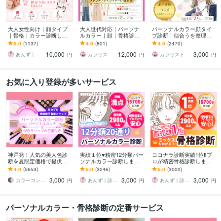
大人女性向け｜顔タイプ
大人世代対応｜パーソナ
パーソナルカラー顔タイ
｜骨格｜カラー診断しま
ルカラー｜顔｜骨格診断
プ診断｜似合うを整理し
す 診断実績１位★あなた
します 女性誌特集２万名
ます 大人世代のための｜
5.0
(1137)
4.9
(801)
4.9
(2470)
専用カルテ＆個別メイク
★あなただけの専用カル
女性誌特集 2万名実績によ
10,000
12,000
3,000
提案付き★総合分析
テで似合うを徹底解説★
る完全個別カルテ
あんず｜診断１万人｜診断数１位
カラリストMiki★★診断ランキング１位
カラリストMiki★★診断ランキング１位
円
円
円
お気に入り登録が多いサービス
神戸発！人気の美人色診
実績１位♥精密12分類パー
ココナラ診断実績1位‼️プ
断を夏限定価格で提供し
ソナルカラー診断します
ロが精密骨格診断します
ます パーソナルカルテ＆
割引❤20通り12分類対応
MIXも見ます！ココナラ歴
4.9
(5653)
5.0
(3046)
5.0
(3000)
似合うリップの色番もお
★ココナラ・ファッシャ
9年の現役プロが正確に診
3,000
3,000
3,000
伝えします☺︎
ン診断数1位
断します。
カラーコンサルタント 横田綾子
あんず｜診断１万人｜診断数１位
あんず｜診断１万人｜診断数１位
円
円
円
パーソナルカラー・骨格診断の定番サービス