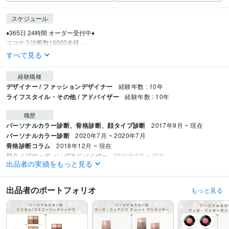
スケジュール
♦️365日 24時間 オーダー受付中♦️

ココナラ診断数16000名様...
すべて見る
経験職種
デザイナー / ファッションデザイナー
経験年数 : 10年
ライフスタイル・その他 / アドバイザー
経験年数 : 10年
職歴
パーソナルカラー診断、骨格診断、顔タイプ診断
2017年9月 ~ 現在
パーソナルカラー診断
2020年7月 ~ 2020年7月
骨格診断コラム
2018年12月 ~ 現在
顔タイプウェディングアドバイザー
2021年8月 ~ 現在
出品者の実績をもっと見る
骨格診断 記事監修
2025年11月 ~ 現在
受賞歴
出品者のポートフォリオ
もっと見る
スキレイ骨格診断
スキレイ骨格診断
スキレイ骨格診断
脱毛美容チャンネ
ル　パーソナルカラー診断
脱毛美容チャンネル　パーソナルカラー診断
S
UKIREI
書籍「ココナラ攻略ガイド ６つのステップ…」インタビュー掲載