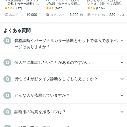
｜骨格｜カラー診断しま
プ診断｜似合うを整理し
いとき、5分でもお話聞き
す 診断実績１位★あなた
ます 大人世代のための｜
ます 疲れた～、でもカウ
5.0
(1137)
4.9
(2470)
5.0
(8024)
専用カルテ＆個別メイク
女性誌特集 2万名実績によ
ンセリングじゃない、な
10,000
3,000
220
提案付き★総合分析
る完全個別カルテ
んとなく雑談聞いて～
あんず｜診断１万人｜診断数１位
カラリストMiki★★診断ランキング１位
ナナミ_nanami
円
円
円
/分
よくある質問
骨格診断やパーソナルカラー診断とセットで購入できるペ
ージはありますか？
個人的に相談したいことがあるのですが…
男性ですが顔タイプ診断をしてもらえますか？
どんな人が依頼していますか？
診断用の写真を撮るコツは？