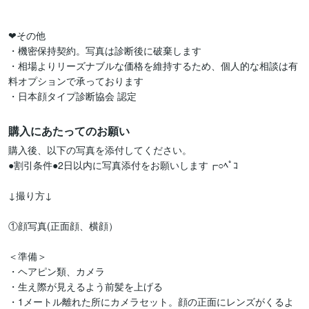
❤その他

・機密保持契約。写真は診断後に破棄します

・相場よりリーズナブルな価格を維持するため、個人的な相談は有
料オプションで承っております

・日本顔タイプ診断協会 認定
購入にあたってのお願い
購入後、以下の写真を添付してください。

●割引条件●2日以内に写真添付をお願いします┏○ﾍﾟｺ

↓撮り方↓

①顔写真(正面顔、横顔）

＜準備＞

・ヘアピン類、カメラ

・生え際が見えるよう前髪を上げる

・1メートル離れた所にカメラセット。顔の正面にレンズがくるよ