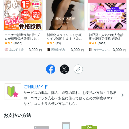
ココナラ診断実績1位‼️プ
制服化スタイリストが顔
神戸発！人気の美人色診
ロが精密骨格診断します
タイプ診断します ＊あな
断を夏限定価格で提供し
MIXも見ます！ココナラ歴
たの魅力が発揮できるフ
ます パーソナルカルテ＆
5.0
(3000)
5.0
(33)
4.9
(5653)
9年の現役プロが正確に診
ァッション軸を徹底解説
似合うリップの色番もお
3,000
3,000
3,000
断します。
＊
伝えします☺︎
あんず｜診断１万人｜診断数１位
国松沙也加
カラーコンサルタント 横田綾子
円
円
円
ご利用ガイド
サービスの出品、購入、取引の流れ、お支払い方法・手数料
や、ココナラを安心・安全に使って頂くための制度やマナー
など、ココナラの使い方はこちら。
お支払い方法