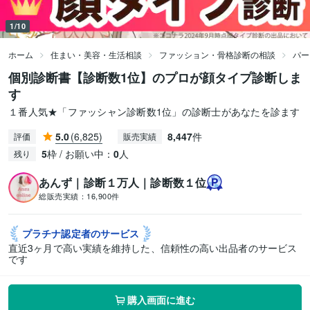
1/10
ホーム
住まい・美容・生活相談
ファッション・骨格診断の相談
パー
個別診断書【診断数1位】のプロが顔タイプ診断しま
す
１番人気★「ファッシャン診断数1位」の診断士があなたを診ます
5.0
(6,825)
8,447
件
評価
販売実績
5
枠 / お願い中：
0
人
残り
あんず｜診断１万人｜診断数１位
総販売実績：
16,900件
プラチナ認定者の
サービス
直近3ヶ月で高い実績を維持した、信頼性の高い出品者のサービス
です
購入画面に進む