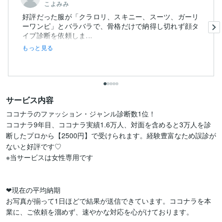
こよみみ
​好評だった服が「クラロリ、スキニー、スーツ、ガーリ
ーワンピ」とバラバラで、骨格だけで納得し切れず顔タ
イプ診断を依頼しま...
もっと見る
サービス内容
ココナラのファッション・ジャンル診断数1位！

ココナラ9年目、ココナラ実績1.6万人、対面を含めると3万人を診
断したプロから【2500円】で受けられます。経験豊富なため誤診が
ないと好評です♡

※当サービスは女性専用です

❤現在の平均納期

お写真が揃って1日ほどで結果が送信できています。ココナラを本
業に、ご依頼を溜めず、速やかな対応を心がけております。
