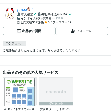
yunee
本人確認
機密保持契約(NDA)
インボイス発行事業者
未登録
総販売実績
337
評価
5.0
フォロワー
69
出品者に質問
フォロー
69
スケジュール
ご連絡頂きましたら迅速に返信、対応させていただきます。
出品者のその他の人気サービス
受付休止中
WEBサイト管理でお困り
技術サポートします メン