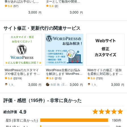
事があればお手伝いしま
ターとして勉強や開発を
す サイトの改修・バグ調
サポートします。
5.0
(57)
5.0
(2)
査はお任せください。
3,000
3,000
円
円
サイト修正・更新代行の関連サービス
WordPressのカスタマイ
WordPress全般のお悩み
Webサイトの修正・追加
ズや修正を致します サイ
を解決します WordPress
を柔軟に対応致します 静
トのカスタマイズ・レイ
の修正、カスタマイズ、
的サイトや外部プラット
5.0
(2219)
5.0
(215)
5.0
(725)
アウト変更致します
問題解決などお任せ！
フォームなどの修正をお
3,000
3,000
3,000
手伝いします。
t_k_
矢部 敦（Edel Hearts）
t_k_
円
円
円
評価・感想（195件）- 非常に良かった
4.9
総合評価
星5 (非常に良かった)
190件
星4 (良かった)
2件