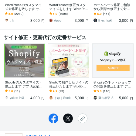
WordPressのカスタマイ
WordPressの修正カスタ
ホームページ修正ご相談
ズや修正を致します サイ
マイズをします WordPres
から実際の修正まで対応
トのカスタマイズ・レイ
sのカスタマイズ・修正お
します もう一人のスタッ
5.0
(2219)
5.0
(1008)
5.0
(451)
アウト変更致します
手伝い！
フとして活用！WordPres
3,000
3,000
3,000
sにも対応！
t_k_
Apoo
iineshiraki
円
円
円
サイト修正・更新代行の定番サービス
Shopifyのカスタマイズ・
Studioで制作したサイトの
Shopifyのネットショップ
修正します アプリ設定・
修正いたします Studioで
の問題を修正します デザ
デザイン修正・ページ作
作ったサイトの修正はお
イン変更やエラー、アプ
5.0
(11)
4.9
(23)
5.0
(110)
成どんな細かいことでもO
任せください！
リ導入などカスタマイズ
4,000
5,000
5,000
K
に対応！
yuki＠上級ウェブ解析士
まゆ｜Studioクリエイター
藤吉泰弘 Shopifyパートナー
円
円
円