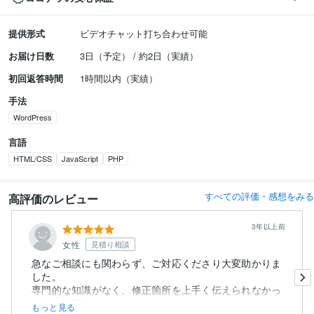
提供形式
ビデオチャット打ち合わせ可能
お届け日数
3日（予定） / 約2日（実績）
初回返答時間
1時間以内（実績）
手法
WordPress
言語
HTML/CSS
JavaScript
PHP
すべての評価・感想をみる
高評価のレビュー
3年以上前
女性
見積り相談
急なご相談にも関わらず、ご対応くださり大変助かりま
した。
専門的な知識がなく、修正箇所を上手く伝えられなかっ
たのにも関わ...
もっと見る