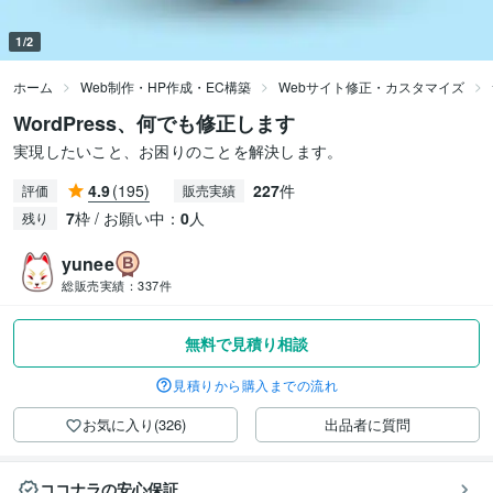
1/2
ホーム
Web制作・HP作成・EC構築
Webサイト修正・カスタマイズ
WordPress、何でも修正します
実現したいこと、お困りのことを解決します。
4.9
(195)
227
件
評価
販売実績
7
枠 / お願い中：
0
人
残り
yunee
総販売実績：
337件
無料で見積り相談
見積りから購入までの流れ
お気に入り(326)
出品者に質問
ココナラの安心保証