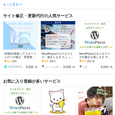
もっと見る
サイト修正・更新代行の人気サービス
HP制作者様へアフターフ
WordPressのカスタマイ
WordPressのカスタマイ
ォローの修正・変更致し
ズ・修正します ちょっと
ズや修正を致します サイ
ます ホームページの修
ここ修正して欲しい！な
トのカスタマイズ・レイ
5.0
(56)
5.0
(281)
5.0
(2219)
正・変更・追加等にご利
ど。
アウト変更致します
3,000
3,000
3,000
用ください。
VERONICA（ヴェロニカ）
ふくっち＠Coding（Design）
t_k_
円
円
円
お気に入り登録が多いサービス