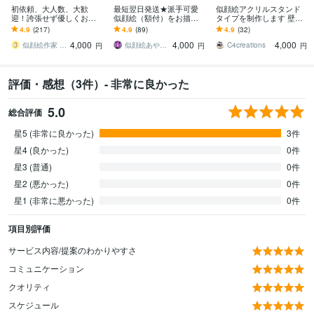
初依頼、大人数、大歓
最短翌日発送★派手可愛
似顔絵アクリルスタンド
迎！誇張せず優しくお描
似顔絵（額付）をお描き
タイプを制作します 壁穴
きします 古希、還暦や敬
します 水彩画のキラキラ
が開けられない賃貸でも
4.9
(217)
4.9
(89)
4.9
(32)
老、父母の日、大切な家
背景のカラフルで可愛い
安心！受け手に配慮した
4,000
4,000
4,000
族への想いを形にします
似顔絵です^ ^
ギフト♪
似顔絵作家 mogu
似顔絵あやぱんだ
C4creations
円
円
円
評価・感想（3件）- 非常に良かった
5.0
総合評価
星5 (非常に良かった)
3件
星4 (良かった)
0件
星3 (普通)
0件
星2 (悪かった)
0件
星1 (非常に悪かった)
0件
項目別評価
サービス内容/提案のわかりやすさ
コミュニケーション
クオリティ
スケジュール