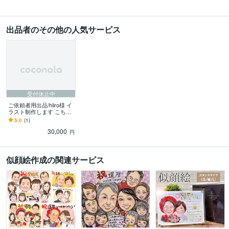
出品者のその他の人気サービス
受付休止中
ご依頼者用出品/hiiro様 イ
ラスト制作します こちら
はご依頼者様用出品で
5.0
(1)
す。
30,000
円
似顔絵作成の関連サービス