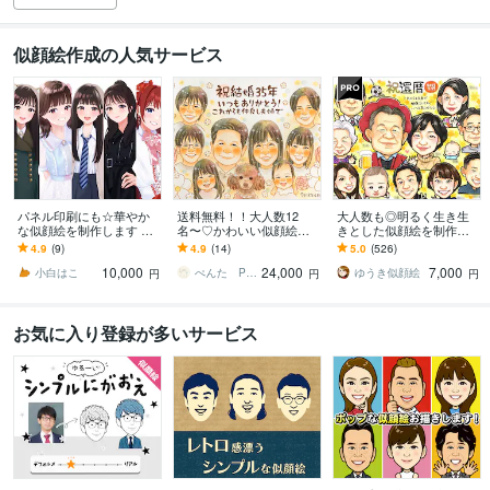
似顔絵作成の人気サービス
パネル印刷にも☆華やか
送料無料！！大人数12
大人数も◎明るく生き生
な似顔絵を制作します 多
名〜♡かわいい似顔絵描
きとした似顔絵を制作し
様なサイズに対応可◎大
きます ♡還暦祝い/記念日/
ます ✦送料込み✦長寿祝
4.9
(9)
4.9
(14)
5.0
(526)
切な日の一枚に。
古希祝い/米寿祝い/傘寿祝
い、記念日、プレゼン
10,000
24,000
7,000
い/プレゼント
ト、ご自宅用に♪
小白はこ
ぺんた Pengin Smile
ゆうき似顔絵
円
円
円
お気に入り登録が多いサービス