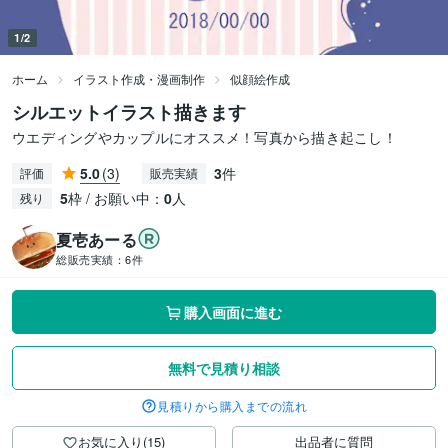
1/2
ホーム
イラスト作成・漫画制作
似顔絵作成
シルエットイラスト描きます
ウエディングやカップルにオススメ！写真から描き起こし！
5.0
(3)
3
件
評価
販売実績
5
枠 / お願い中：
0
人
残り
夏壱あーる
総販売実績：
6件
購入画面に進む
無料で見積り相談
見積りから購入までの流れ
お気に入り(15)
出品者に質問