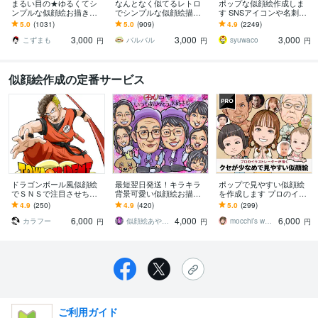
まるい目の★ゆるくてシ
なんとなく似てるレトロ
ポップな似顔絵作成しま
ンプルな似顔絵お描きし
でシンプルな似顔絵描き
す SNSアイコンや名刺、
ます ゆる～い感じにした
ます 懐かしくて新しい。
プレゼント用にポップな
5.0
(1031)
5.0
(909)
4.9
(2249)
い、似すぎない方が‥と
ほんのり昭和テイストの
似顔絵作成します
3,000
3,000
3,000
いう方にオススメ！
やさしい似顔絵
こずまも
バルバル
syuwaco
円
円
円
似顔絵作成の定番サービス
ドラゴンボール風似顔絵
最短翌日発送！キラキラ
ポップで見やすい似顔絵
でＳＮＳで注目させちゃ
背景可愛い似顔絵お描き
を作成します プロのイラ
います お誕生日や還暦の
します ★額付き無料&ス
ストレーターによる程良
4.9
(250)
4.9
(420)
5.0
(299)
プレゼントにＤＢ風似顔
ピーディーな発送★
くリアルで見やすい似顔
6,000
4,000
6,000
絵でサプライズ★！
絵です
カラフー
似顔絵あやぱんだ
mocchi’s workshop
円
円
円
ご利用ガイド