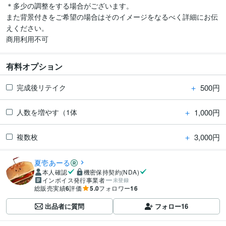
＊多少の調整をする場合がございます。

また背景付きをご希望の場合はそのイメージをなるべく詳細にお伝
えください。

商用利用不可
有料オプション
＋
500円
完成後リテイク
＋
1,000円
人数を増やす（1体
＋
3,000円
複数枚
夏壱あーる
本人確認
機密保持契約(NDA)
インボイス発行事業者
未登録
総販売実績
6
評価
5.0
フォロワー
16
出品者に質問
フォロー
16