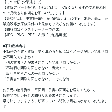
【この金額は2階建まで】

【賃貸アパート等1K、1Rなどは若干お安くなりますので原稿添付
の上見積もり依頼をお願いいたします】

【3階建以上、事業用物件、宿泊施設、2世代住宅、別荘、豪邸、商
業施設等は原稿添付の上見積もり依頼をお願いいたします】

【間取図はイラストレーターで作成】

【JPG・PNG・PDF・AI形式で納品可能】

■不動産業者様

不動産の売買・賃貸、早く決めるためにはイメージがいい間取り図
は不可欠ですよね！

「他の業者さんが書き起こした間取り図しかない」

「不鮮明な間取り図しかない（青焼！？）」

「設計事務所さんの平面図しかない」

「手書きの間取り図しかない」　そんな時・・・

お手元の物件資料・平面図・手書の図面をお送りください。

短時間でいい感じの間取り図を書き起こします。

早く決まりますよう、頑張っていい間取り図を描かせていただきま
す！
