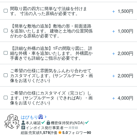
間取り図の四方に簡単な寸法線を付けま
＋
1,500円
す。 寸法の入った原稿が必要です。
【簡単な敷地の追加】敷地の形・前面道路
＋
1,000円
を追加いたします。 建物と土地の位置関係
がわかる原稿が必要です。
【詳細な外構の追加】1Fの間取り図に、詳
＋
2,000円
細な外構・車を追加いたします。 外構図か
手書きでも詳細なご指示が必要です。
ご希望の仕様に雰囲気をふんわり合わせて
＋
2,000円
カスタマイズします。(サンプルデータ・画
像をお送りください)
ご希望の仕様にカスタマイズ（完コピ）し
＋
4,000円
ます。(サンプルデータ（できればAI）・画
像をお送りください)
はぴもり
本人確認
機密保持契約(NDA)
インボイス発行事業者
未登録
総販売実績
1,579
評価
5.0
フォロワー
90