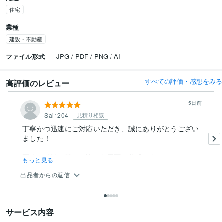
住宅
業種
建設・不動産
ファイル形式
JPG / PDF / PNG / AI
すべての評価・感想をみる
高評価のレビュー
5日前
Sai1204
見積り相談
丁寧かつ迅速にご対応いただき、誠にありがとうござい
ました！
正確な寸法に落とし込んだ図面の作成はもちろんのこ
もっと見る
と、プロの...
出品者からの返信
サービス内容