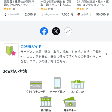
高品質！建築士が間取り
一目で空間が伝わる【間
3か月間☆建築・風水・家
図を立体的なイラストに
取り図イラスト】作成し
相のコンサルタントをし
します フルカラーも3色カ
ます 総額目安あり／Airbn
ます ☆一級建築士がハウ
5.0
(4)
5.0
(40)
5.0
(14)
ラーも可！家具もおしゃ
b民泊リスティングに"伝
スメーカーの間取の修正
12,000
7,000
50,000
れに描きます！
わる一枚"を
とセカンドオピニオン
miyashi32
Meguuuumi
さや子（人左綾星）
円
円
円
ご利用ガイド
サービスの出品、購入、取引の流れ、お支払い方法・手数料
や、ココナラを安心・安全に使って頂くための制度やマナー
など、ココナラの使い方はこちら。
お支払い方法