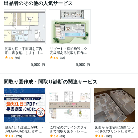
出品者のその他の人気サービス
間取り図・平面図を広告
リゾート・宿泊施設に☆
用に書き起こします 【ク
高級感ある間取り図作り
ールでシンプル】デザイ
ます アート系グラフィッ
4.9
(66)
5.0
(22)
ナーズ・リノベーション
クデザイナーが作成!
5,000
6,000
物件に適！
円
円
間取り図作成・間取り診断の関連サービス
最短1日！建築士がPDF・
ご指定のデザインスタイ
図面から住宅模型(白/カラ
JPEGをCAD化します マ
ルで間取り図をトレース
ー)を3Dプリントします
ンション・戸建ての間取
します お好みのデザイン
建築前に、間取り、動線
4.9
(179)
5.0
(89)
4.9
(192)