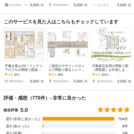
りトレース。JWW・DXF
スタイルや指定の雛形で
など、確認しておきたい
5,000
5,000
5,000
納品。
の間取り図作成します
方、ぜひ！
yuzuriha 11
shoko8murata
もけまろ
円
円
円
このサービスを見た人はこちらもチェックしています
手書き風もOK！インテリ
ご指定のデザインスタイ
不動産広告用の間取り図
アのプロが間取り図描き
ルで間取り図をトレース
（間取図）を作成します
ます 不動産広告チラシ/マ
します お好みのデザイン
既存図面からトレースし
4.9
(64)
5.0
(89)
5.0
(524)
イソク/民泊リスティング
スタイルや指定の雛形で
た間取図をスピーディー
3,000
5,000
3,000
に正確丁寧な図面
の間取り図作成します
に提供します
Madoris＠手書き風間取り図描きます
shoko8murata
shoko8murata
円
円
円
評価・感想（779件）- 非常に良かった
5.0
総合評価
星5 (非常に良かった)
764件
星4 (良かった)
8件
星3 (普通)
2件