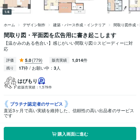
1/4
ホーム
デザイン制作
建築・パース作成・インテリア
間取り図作成・
間取り図・平面図を広告用に書き起こします
【温かみのある色合い】感じがいい間取り図☆スピーディーに対
応
5.0
(779)
1,014
件
評価
販売実績
17
枠 / お願い中：
3
人
残り
はぴもり
総販売実績：
1,579件
プラチナ認定者の
サービス
直近3ヶ月で高い実績を維持した、信頼性の高い出品者のサービス
です
購入画面に進む