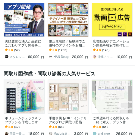
実績豊富な法人が品質に
修正無制限／短納期でご
広告動画やアニメーショ
こだわりアプリ開発をし
納得のデザインをお届け
ン動画を格安で制作しま
ます 上場企業からの依頼
します その他、パンフ・
す 様々なジャンルに対応
5.0
(57)
5.0
(1283)
4.9
(140)
や38万DLなど、開発・公
ポスター・メニュー・名
し、初めての方もサポー
60,000
20,000
10,000
開実績が豊富です
刺・看板 etc.
トいたします。
メタロジカル株式会社【アプリ開発・運用】
HAN Design
沖縄チャンネル
円
円
円
間取り図作成・間取り診断の人気サービス
ボリュームチェック＆ラ
手書き風もOK！インテリ
ご希望を叶える間取りを
フプランを作成します ★
アのプロが間取り図描き
一緒に考え、プラン作成
建築・不動産関係者様用
ます 不動産広告チラシ/マ
します SNSで話題のmadr
5.0
(47)
4.9
(64)
5.0
(61)
のサービスとなります★
イソク/民泊リスティング
ee(マドリー)設計士のプラ
18,000
3,000
26,000
に正確丁寧な図面
ン提案
岡田一級建築士事務所
Madoris＠手書き風間取り図描きます
and mee
円
円
円