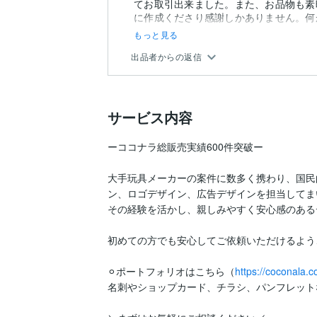
てお取引出来ました。また、お品物も素
に作成くださり感謝しかありません。何
ル...
もっと見る
出品者からの返信
サービス内容
ーココナラ総販売実績600件突破ー

大手玩具メーカーの案件に数多く携わり、国民
ン、ロゴデザイン、広告デザインを担当してま
その経験を活かし、親しみやすく安心感のある
初めての方でも安心してご依頼いただけるよう
⚪︎ポートフォリオはこちら（
https://coconala.
名刺やショップカード、チラシ、パンフレット