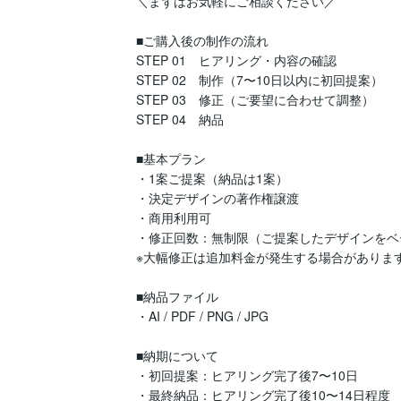
＼まずはお気軽にご相談ください／

■ご購入後の制作の流れ

STEP 01　ヒアリング・内容の確認

STEP 02　制作（7〜10日以内に初回提案）

STEP 03　修正（ご要望に合わせて調整）

STEP 04　納品

■基本プラン

・1案ご提案（納品は1案）

・決定デザインの著作権譲渡

・商用利用可

・修正回数：無制限（ご提案したデザインをベ
※大幅修正は追加料金が発生する場合があります
■納品ファイル

・AI / PDF / PNG / JPG

■納期について

・初回提案：ヒアリング完了後7〜10日

・最終納品：ヒアリング完了後10〜14日程度
