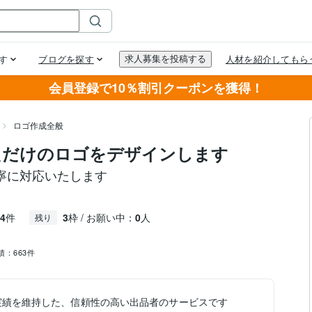
会員登録で10％割引クーポンを獲得！
ロゴ作成全般
ただけのロゴをデザインします
寧に対応いたします
4
件
3
枠 / お願い中：
0
人
残り
績：
663件
実績を維持した、信頼性の高い出品者のサービスです