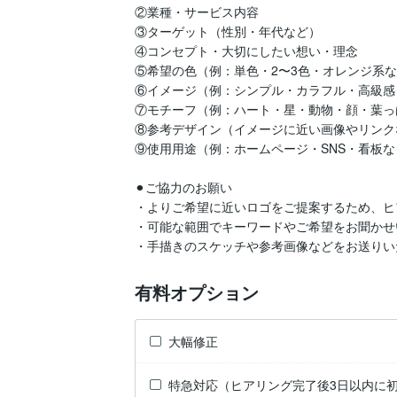
②業種・サービス内容

③ターゲット（性別・年代など）

④コンセプト・大切にしたい想い・理念

⑤希望の色（例：単色・2〜3色・オレンジ系な
⑥イメージ（例：シンプル・カラフル・高級感
⑦モチーフ（例：ハート・星・動物・顔・葉っ
⑧参考デザイン（イメージに近い画像やリンク
⑨使用用途（例：ホームページ・SNS・看板な
⚫︎ご協力のお願い

・よりご希望に近いロゴをご提案するため、ヒ
・可能な範囲でキーワードやご希望をお聞かせ
・手描きのスケッチや参考画像などをお送りい
有料オプション
大幅修正
特急対応（ヒアリング完了後3日以内に