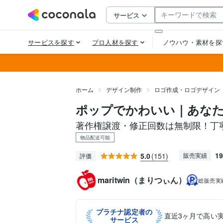
ホーム
デザイン制作
ロゴ作成・ロゴデザイン
ポップでかわいい｜あな
著作権譲渡・修正回数は無制限！丁
物品配送可能
19
5.0
(151)
販売実績
評価
maritwin（まりつぃん）
総販売実
プラチナ認定者の
直近3ヶ月で高い
サービス