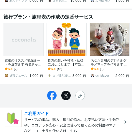
5,000
15,000
1,500
まとめ
つだけの旅行プラン
☆
旅人サイファ
世界を旅する文章屋タカヤ｜SEOライター
めりぽっぴ
円
円
円
旅行プラン・旅程表の作成の定番サービス
京都のオススメ観光ルー
貴方の願いを神様・仏様
あなた専用のデジタルグ
トを選びます 有名所から
にお伝えします 【本当に
ルメマップを作ります 世
観光雑誌に載っていない
本気の神頼みをしたい方
界トップランクのGoogle
5.0
(9)
5.0
(10)
5.0
(3)
ディープな所まで。
へ】
ローカルガイドがフルサ
1,000
3,000
2,000
ポート
抹茶ジュース
☆小狐丸358☆
uchidaoor
円
円
円
ご利用ガイド
サービスの出品、購入、取引の流れ、お支払い方法・手数料
や、ココナラを安心・安全に使って頂くための制度やマナー
など、ココナラの使い方はこちら。