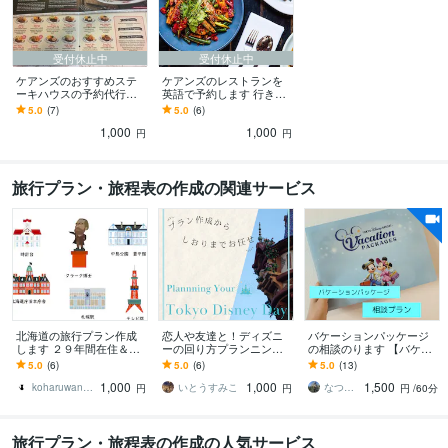
受付休止中
受付休止中
ケアンズのおすすめステ
ケアンズのレストランを
ーキハウスの予約代行を
英語で予約します 行きた
します ケアンズのお勧め
いレストランは決まった
5.0
(7)
5.0
(6)
のステーキ店の電話予約
けど英語での予約に自信
1,000
1,000
（英語）と割引情報も
がない方に
円
円
旅行プラン・旅程表の作成の関連サービス
北海道の旅行プラン作成
恋人や友達と！ディズニ
バケーションパッケージ
します ２９年間在住＆道
ーの回り方プランニング
の相談のります 【バケパ
の駅スタンプ完全制覇の
します ディズニー初心者
相談】【バケパプランの
5.0
(6)
5.0
(6)
5.0
(13)
私に任せてください
さんも安心のオーダーメ
添削】☆ビデオチャット
1,000
1,000
1,500
イドでしおりまで納品！
koharuwanwan
いとうすみこ
なつ：元旅行会社のテーマパークサポート
円
円
円
/60分
旅行プラン・旅程表の作成の人気サービス