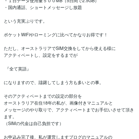
・１日データ使用量５００MB（5日間で2.5GB）

・国内通話、ショートメッセージし放題

という充実ぶりです。

ポケットWiFiやローミングに比べてかなりお得です！

ただし、オーストラリアでSIM交換をしてから使える様に

アクティベートし、設定をするまでが

 『全て英語』

になりますので、躊躇してしまう方も多いとの事。

そのアクティベートまでの設定の部分を

オーストラリア在住18年の私が、画像付きマニュアルと

メッセージのやり取りで、アクティベートまでお手伝いさせて頂き
ます。

（SIMの代金は自己負担です）

お申込み完了後、私が運営しますブログのマニュアルの
