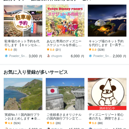
駐車場のネット予約を代
あなた専用のディズニー
キャンプ場のネット予約
行します 【キャンセル待
スケジュールを作成しま
を代行します 【一斉予約
ちプラン】２４時間常に
す ディズニーをもっと快
プラン】予約受付スター
5.0
(5)
5.0
(21)
5.0
(328)
空き状態をチェックしま
適に、もっと楽しく！最
ト時刻ピッタリに予約し
3,000
6,000
2,000
す
適なプランをご提案
ます
Powder_Snow
chugoro
Powder_Snow
円
円
円
お気に入り登録が多いサービス
満枠対応中
実績No.1！国内旅行プラ
ご依頼者さまオリジナル
ディズニーリゾート初心
ンおまとめします ★全国4
の国内旅行プラン立てま
者の方も、満喫できます
7都道府県制覇済！ご希望
す 【日本一周した旅ブロ
☆パレードとショーが大
4.9
(524)
5.0
(26)
5.0
(88)
に合わせて旅行プランお
ガーが作る！】世界で一
好きな元キャストが提案