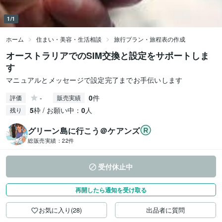
1/1
ホーム
住まい・美容・生活相談
旅行プラン・旅程表の作成
オーストラリアでのSIM交換と設定をサポートしま
す
マニュアルとメッセージで設定完了までお手伝いします
-
0
件
評価
販売実績
5
枠 / お願い中：
0
人
残り
グリーン島に行こう＠ケアンズ
総販売実績：
22件
受付休止中
再開したら通知を受け取る
お気に入り(28)
出品者に質問