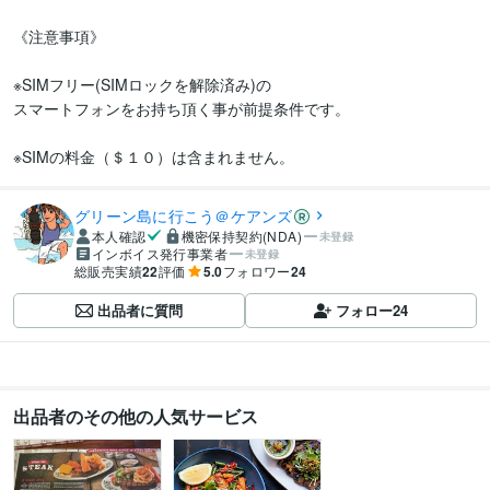
《注意事項》

※SIMフリー(SIMロックを解除済み)の

スマートフォンをお持ち頂く事が前提条件です。

※SIMの料金（＄１０）は含まれません。
グリーン島に行こう＠ケアンズ
本人確認
機密保持契約(NDA)
未登録
インボイス発行事業者
未登録
総販売実績
22
評価
5.0
フォロワー
24
出品者に質問
フォロー
24
出品者のその他の人気サービス