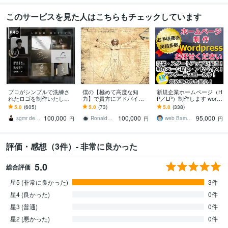
このサービスを見た人はこちらもチェックしています
プロがシンプルで洗練さ
僕の【極めて高度な知
新規企業ホームページ（H
れたロゴを制作いたしま
力】で貴方にアドバイス
P／LP）制作します wordp
す 【プロ認定デザイナ
をします 推定知能指数22
ress制作！あたらしいホ
5.0
(605)
5.0
(73)
5.0
(338)
ー】【JAGDA正会員】
0程度。貴方の悩みは【解
ームぺージが手に入りま
100,000
100,000
95,000
【評価 5.0】
決可能問題】です
す
sgmr design
Ronald＠能力開発士
web Bamboo
円
円
円
評価・感想（3件）- 非常に良かった
5.0
総合評価
星5 (非常に良かった)
3件
星4 (良かった)
0件
星3 (普通)
0件
星2 (悪かった)
0件