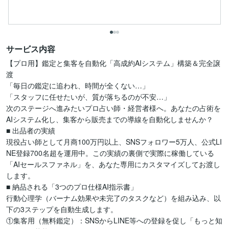
サービス内容
【プロ用】鑑定と集客を自動化「高成約AIシステム」構築＆完全譲
渡

「毎日の鑑定に追われ、時間が全くない…」

「スタッフに任せたいが、質が落ちるのが不安…」

次のステージへ進みたいプロ占い師・経営者様へ。あなたの占術を
AIシステム化し、集客から販売までの導線を自動化しませんか？

■ 出品者の実績

現役占い師として月商100万円以上、SNSフォロワー5万人、公式LI
NE登録700名超を運用中。この実績の裏側で実際に稼働している
「AIセールスファネル」を、あなた専用にカスタマイズしてお渡し
します。

■ 納品される「3つのプロ仕様AI指示書」

行動心理学（バーナム効果や未完了のタスクなど）を組み込み、以
下の3ステップを自動生成します。

①集客用（無料鑑定）：SNSからLINE等への登録を促し「もっと知