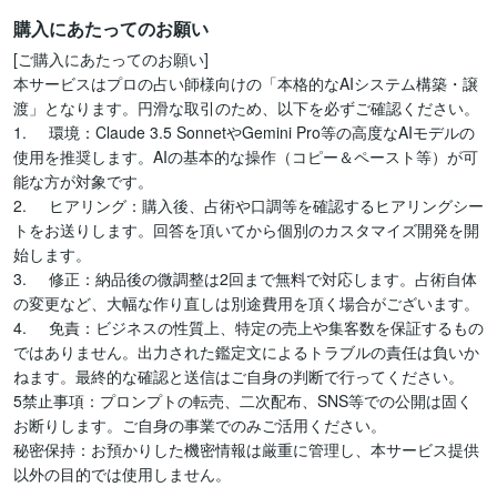
購入にあたってのお願い
[ご購入にあたってのお願い]

本サービスはプロの占い師様向けの「本格的なAIシステム構築・譲
渡」となります。円滑な取引のため、以下を必ずご確認ください。

1.	環境：Claude 3.5 SonnetやGemini Pro等の高度なAIモデルの
使用を推奨します。AIの基本的な操作（コピー＆ペースト等）が可
能な方が対象です。

2.	ヒアリング：購入後、占術や口調等を確認するヒアリングシー
トをお送りします。回答を頂いてから個別のカスタマイズ開発を開
始します。

3.	修正：納品後の微調整は2回まで無料で対応します。占術自体
の変更など、大幅な作り直しは別途費用を頂く場合がございます。

4.	免責：ビジネスの性質上、特定の売上や集客数を保証するもの
ではありません。出力された鑑定文によるトラブルの責任は負いか
ねます。最終的な確認と送信はご自身の判断で行ってください。

5禁止事項：プロンプトの転売、二次配布、SNS等での公開は固く
お断りします。ご自身の事業でのみご活用ください。

秘密保持：お預かりした機密情報は厳重に管理し、本サービス提供