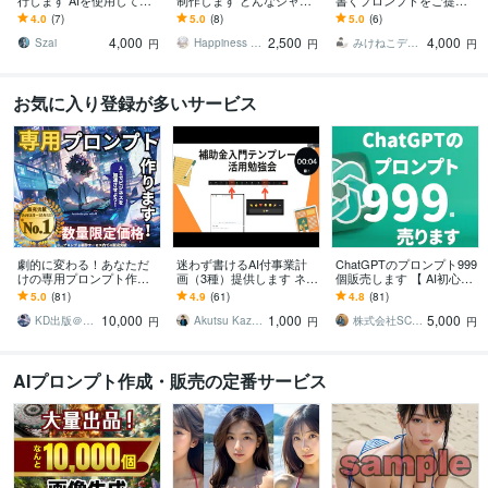
行します AIを使用して、
制作します どんなジャン
書くプロンプトをご提供
韓流アイドル風、ジャニ
ルでもAIに伝わるプロン
します Claudeプロジェク
4.0
(7)
5.0
(8)
5.0
(6)
ーズ風男性の画像生成！
プト/差がつく高設計
トに組み込めばキーワー
4,000
2,500
4,000
ドを実行するだけ
Szai
Happiness STAR
みけねこデザイン
円
円
円
お気に入り登録が多いサービス
劇的に変わる！あなただ
迷わず書けるAI付事業計
ChatGPTのプロンプト999
けの専用プロンプト作り
画（3種）提供します ネッ
個販売します 【 AI初心者
ます 【☆5評価多数！初心
トから集客したい、でも
必見！】AIプロンプト最
5.0
(81)
4.9
(61)
4.8
(81)
者必見】求める回答がく
時間がない、と悩んでい
強セットが遂に登場！
10,000
1,000
5,000
る魔法のプロンプト
る方へ
KD出版＠AIスタジオ
Akutsu Kazuhiro
株式会社SCコンサルティング
円
円
円
AIプロンプト作成・販売の定番サービス