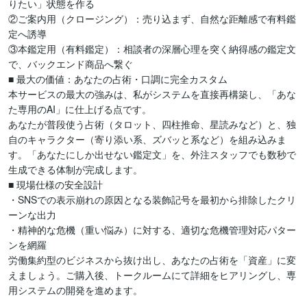
りたい」状態を作る

②ご案内用（クロージング）：売り込まず、自然な距離感で有料鑑
定へ誘導

③本鑑定用（有料鑑定）：相談者の深層心理を突く納得感の鑑定文
で、バックエンド商品へ繋ぐ

■ 最大の価値：あなたの占術・口調に完全カスタム

本サービスの最大の強みは、私がシステムを直接再構築し、「あな
た専用のAI」に仕上げる点です。

あなたが普段使う占術（タロット、四柱推命、星読みなど）と、独
自のキャラクター（寄り添い系、ズバッと系など）を組み込みま
す。「あなたにしか出せない鑑定文」を、外注スタッフでも数秒で
生成できる体制が完成します。

■ 現場仕様の安全設計

・SNSでの表示崩れの原因となる装飾記号を最初から排除したクリ
ーンな出力

・精神的な危機（重い悩み）に対する、適切な危機管理対応パター
ンを網羅

労働集約型のビジネスから抜け出し、あなたの占術を「資産」に変
えましょう。ご購入後、トークルームにて詳細をヒアリングし、専