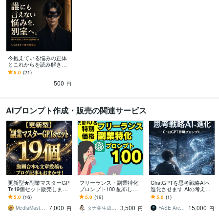
今抱えている悩みの正体
とこれからを読み解きま
す 恋愛・仕事・お金・人
5.0
(21)
間関係。なぜ止まるのか
500
をお伝えします
円
AIプロンプト作成・販売の関連サービス
更新型★副業マスターGP
フリーランス・副業特化
ChatGPTを思考戦略AIへ
Ts19個セット販売します
プロンプト100 配布しま
進化させます AIの考え方
プロ動画編集者監修！完
す 【先着20名★特別価
そのものを変えるプロン
5.0
(16)
5.0
(19)
5.0
(1)
全おまかせで台本作成！
格】ChatGPTでAI副業を
プト
7,000
3,500
15,000
便利ツールも！
マスター！
MediaMaster ー ユリ ー
タナ＠生成AI活用サポーター
FASE Architect
円
円
円