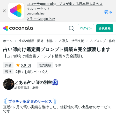
ホーム
生成AI活用・開発・制作
AI導入・活用支援
AIプロンプト作成
占い師向け鑑定書プロンプト構築＆完全譲渡します
【占い師向け鑑定書プロンプト構築＆完全譲渡し
5.0
(3)
3
件
評価
販売実績
2
枠 / お願い中：
0
人
残り
とある占い師の別室
総販売実績：
26件
プラチナ認定者の
サービス
直近3ヶ月で高い実績を維持した、信頼性の高い出品者のサービス
です