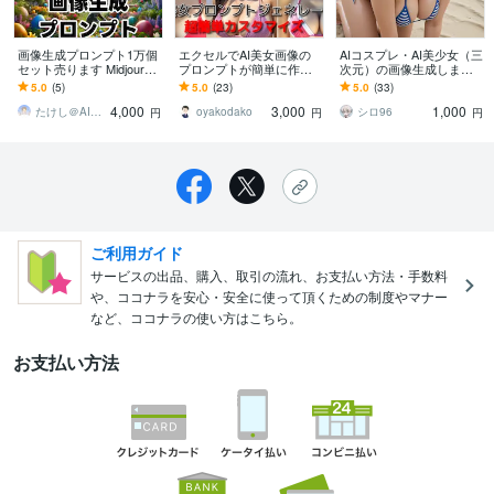
画像生成プロンプト1万個
エクセルでAI美女画像の
AIコスプレ・AI美少女（三
セット売ります Midjourne
プロンプトが簡単に作れ
次元）の画像生成します
y、ChatGPTなどのツール
ます 難しい入力ナシ！選
ハイクオリティなAI画像
5.0
(5)
5.0
(23)
5.0
(33)
で使えます
んで作れる、AI美女プロ
を格安で提供します！
4,000
3,000
1,000
ンプト職人ツール
たけし＠AIマーケター
oyakodako
シロ96
円
円
円
ご利用ガイド
サービスの出品、購入、取引の流れ、お支払い方法・手数料
や、ココナラを安心・安全に使って頂くための制度やマナー
など、ココナラの使い方はこちら。
お支払い方法