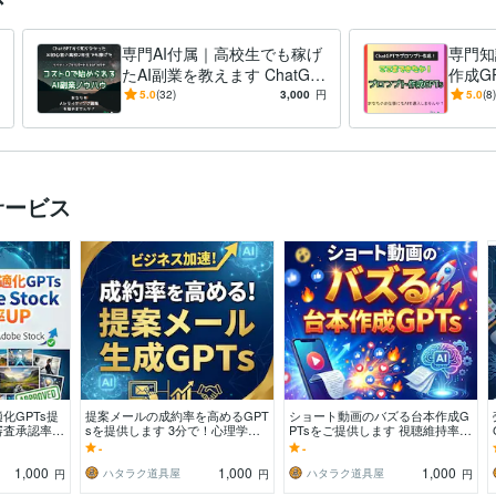
専門AI付属｜高校生でも稼げ
専門知
たAI副業を教えます ChatGP
作成G
Tを知らない高校生でも稼げ
入でプ
5.0
(32)
3,000
円
5.0
(8)
た。GPTs付き！
Cha
サービス
化GPTs提
提案メールの成約率を高めるGPT
ショート動画のバズる台本作成G
の審査承認率U
sを提供します 3分で！心理学に
PTsをご提供します 視聴維持率を
現！
基づいた説得力のある提案メール
高める「黄金比率」の構成案を自
-
-
を生成
動生成！
1,000
1,000
1,000
ハタラク道具屋
ハタラク道具屋
円
円
円