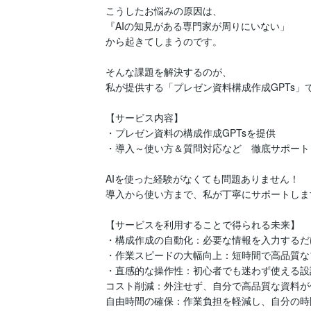
こうしたお悩みの原因は、

『AIの知見がある専門家が周りにいない」

から起きてしまうのです。

そんな課題を解決するのが、

私が提供する「プレゼン資料構成作成GPTs」で
【サービス内容】

・プレゼン資料の構成作成GPTsを提供

・導入～使い方＆質問対応など　徹底サポート

AIを使った経験がなくても問題ありません！

導入から使い方まで、私が丁寧にサポートします
【サービスを利用することで得られる未来】

・構成作成の自動化：必要な情報を入力するだ
・作業スピードの大幅向上：短時間で高品質な
・直感的な操作性：初心者でも迷わず使える設計
コスト削減：外注せず、自分で高品質な資料が
自由時間の確保：作業負担を軽減し、自分の時