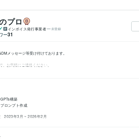
築のプロ
インボイス発行事業者
未登録
31
ワー
り&DMメッセージ等受け付けております。

で、お気軽にご連絡ください。
GPTs構築
プロンプト作成
校
2023年3月 ~ 2026年2月
ス