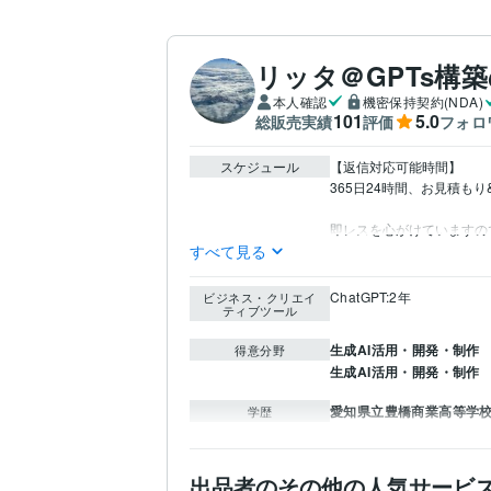
リッタ＠GPTs構
本人確認
機密保持契約(NDA)
101
5.0
総販売実績
評価
フォロ
スケジュール
【返信対応可能時間】

365日24時間、お見積も
即レスを心がけていますの
すべて見る
ChatGPT:2年
ビジネス・クリエイ
ティブツール
生成AI活用・開発・制作
得意分野
生成AI活用・開発・制作
愛知県立豊橋商業高等学
学歴
出品者のその他の人気サービ