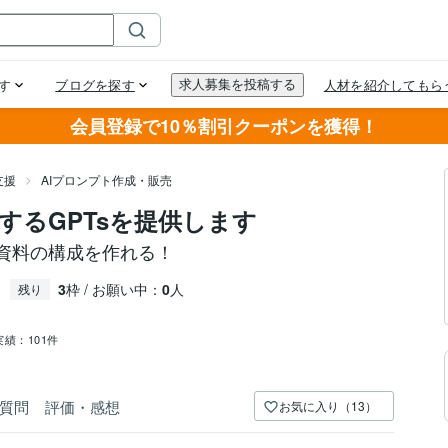
会員登録で10％割引クーポンを獲得！
支援
AIプロンプト作成・販売
するGPTsを提供します
ゼン資料の構成を作れる！
3
枠 / お願い中：
0
人
残り
実績：
101件
質問
評価・感想
お気に入り（13）