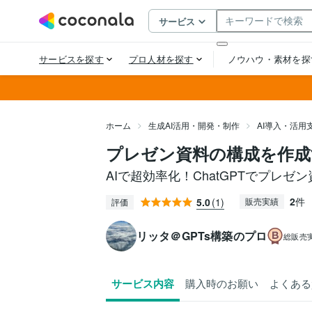
ホーム
生成AI活用・開発・制作
AI導入・活用
プレゼン資料の構成を作成
AIで超効率化！ChatGPTでプレ
2
件
5.0
(1)
販売実績
評価
リッタ＠GPTs構築のプロ
総販売
サービス内容
購入時のお願い
よくある