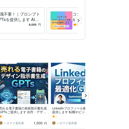
識不要！｜プロンプト
ココナラのサービス文章を作
PTsを提供します AI導
成するAIを提供します SEO
ロンプト構築｜革命的
最適化！質問に答えるだけで
9,000
円
5.0
(2)
1,000
円
tGPTで効率化・支援
完成するChatGPT！
売れる電子書籍の表紙指示書生成
LinkedInプロフィール最適化GPT
Kindle出版の完
GPTsご提供します 自作・デザイ
提供します 転職やビジネスチャ
供します 3分で
ナー依頼を失敗させない！デザイ
ンスを引き寄せる！プロフィール
Oタイトルまで
-
-
-
ン指示書を作成
作成が可能
1,000
1,000
ハタラク道具屋
ハタラク道具屋
ハタラク道具
円
円