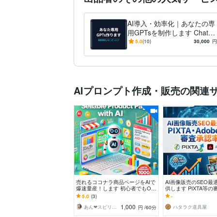
AI導入・効率化｜あなたの専
用GPTsを制作します ChatG
PTが苦手でもOK｜完全オー
5.0
(10)
30,000
円
ダーメイドのGPTs！
AIプロンプト作成・販売の関連
売れるココナラ商品ページをAIで
AI画像販売のSEO最適
爆速量産！します 初心者でもO
供します PIXTA等
K！最短5日でプロ顔負けの商品
Pと作業時間短縮を実
5.0
(3)
-
ページを秒速で作成
1,000
あん❤スピリチュアル×論理で引き寄せる
ハタラク道具屋
円
/60分