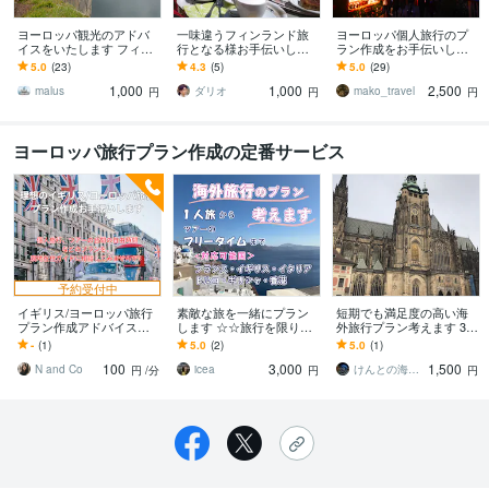
ヨーロッパ観光のアドバ
一味違うフィンランド旅
ヨーロッパ個人旅行のプ
イスをいたします フィン
行となる様お手伝いしま
ラン作成をお手伝いしま
ランド、ノルウェー、ブ
す 観光ツアーに飽きた方
す ヨーロッパ旅行をした
5.0
(23)
4.3
(5)
5.0
(29)
ルガリア、ベルリンが専
へオススメ‼
い方、初めての海外で勇
1,000
1,000
2,500
門です。
気が出ない方へ
malus
ダリオ
mako_travel
円
円
円
ヨーロッパ旅行プラン作成の定番サービス
予約受付中
イギリス/ヨーロッパ旅行
素敵な旅を一緒にプラン
短期でも満足度の高い海
プラン作成アドバイスし
します ☆☆旅行を限りな
外旅行プラン考えます 3〜
ます イギリス在住者が旅
く楽しむためのお手伝い
5日の短期でも満足度の高
-
(1)
5.0
(2)
5.0
(1)
行プラン作成のお手伝い
☆☆
い海外旅行プラン
100
3,000
1,500
をします
N and Co
icea
けんとの海外旅行相談室
円
/分
円
円