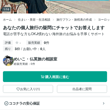
1/10
ホーム
住まい・美容・生活相談
旅行プラン・旅程表の作成
ヨーロッ
あなたの個人旅行の疑問にチャットでお答えします
電話が苦手な方もOK♪慣れない海外旅のお悩みを手厚くサポート
-
0
件
評価
販売実績
3
枠 / お願い中：
0
人
残り
めいこ・仏英旅の相談室
総販売実績：
0件
購入画面に進む
お気に入り(1)
出品者に質問
ココナラの安心保証