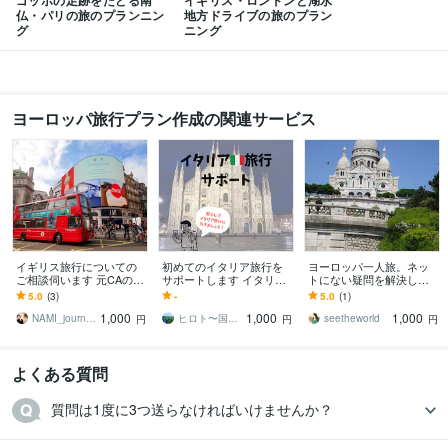
ゴッホの足跡をたどる南
イギリス・ロンドンと湖水
英語
日常会話レベル
仏・パリの旅のプランニン
地方ドライブの旅のプラン
フランス語
日常会話レベル
グ
ニング
ヨーロッパ旅行プラン作成の関連サービス
イギリス旅行についての
初めてのイタリア旅行を
ヨーロッパ一人旅。ネッ
ご相談伺います 元CAのト
サポートします イタリア
トにない疑問を解決しま
ラベラー+ロンドン在住者
語専攻の私が安心かつ思
す ネットに載っていない
5.0
(3)
-
5.0
(1)
がお手伝い
い出に残る予定を立てま
小さな疑問。一つひとつ
1,000
1,000
1,000
す
にお答えします
NAMI_journey
ヒロト〜国語・英語・日本語・旅行専門〜
seetheworld
円
円
円
よくある質問
質問は1度に3つ送らなければいけませんか？