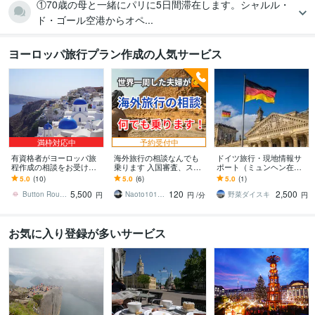
①70歳の母と一緒にパリに5日間滞在します。シャルル・
ド・ゴール空港からオペ...
ヨーロッパ旅行プラン作成の人気サービス
満枠対応中
予約受付中
有資格者がヨーロッパ旅
海外旅行の相談なんでも
ドイツ旅行・現地情報サ
程作成の相談をお受けし
乗ります 入国審査、スリ
ポート（ミュンヘン在
ます ヨーロッパ訪問歴20
対策、治安、など何でもO
住）ます ミュンヘン在住
5.0
(10)
5.0
(6)
5.0
(1)
回以上の私が旅程作成を
K！
だからこそできる最新情
5,500
120
2,500
サポートします！
報・旅行サポート
Button Rouge Inc
Naoto1014aaa
野菜ダイスキ
円
円
/分
円
お気に入り登録が多いサービス