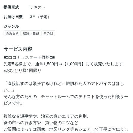
提供形式
テキスト
お届け日数
3日（予定）
ジャンル
街あるき
建築・史跡
その他
サービス内容
■□ココナラスタート価格□■

先着5名様まで、通常1,500円→【1,000円】にて販売いたします！

※おひとり様1回限り

「直接話すのは緊張するけれど、旅慣れた人のアドバイスはほし
い…」

そんな方のための、チャットルームでのテキストを使った相談サー
ビスです。

複雑な交通事情や、治安の良いエリアの判別、

蚤の市への行き方や、買い物のコツなど

ご質問によっては画像、地図リンク等もシェアして丁寧にお伝えし