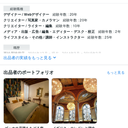
経験職種
デザイナー / Webデザイナー
経験年数 : 20年
クリエイター / 写真家・カメラマン
経験年数 : 20年
クリエイター / ライター・編集
経験年数 : 10年
メディア・出版・広告 / 編集・エディター・デスク・校正
経験年数 : 2年
ライフスタイル・その他 / 講師・インストラクター
経験年数 : 25年
職歴
更紗屋雑貨店
2001年12月 ~ 現在
2014年3月 ~ 2015年2月
出品者の実績をもっと見る
資格・検定
古物商許可
取得年 : 2001年
出品者のポートフォリオ
もっと見る
実用英語技能検定2級
取得年 : 1991年
得意分野
住まい・美容・生活相談
フランス・イギリス買付についての相談
学歴
信州大学
1996年3月 ~ 2000年2月
大分県立芸術文化短期大学
1994年3月 ~ 1996年2月
語学力