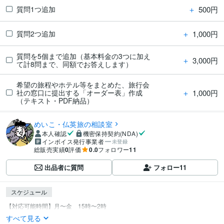
＋
500円
質問1つ追加
＋
1,000円
質問2つ追加
質問を5個まで追加（基本料金の3つに加え
＋
3,000円
て計8問まで、同額でお答えします）
希望の旅程やホテル等をまとめた、旅行会
＋
1,000円
社の窓口に提出する「オーダー表」作成
（テキスト・PDF納品）
めいこ・仏英旅の相談室
本人確認
機密保持契約(NDA)
インボイス発行事業者
未登録
総販売実績
0
評価
0.0
フォロワー
11
出品者に質問
フォロー
11
スケジュール
すべて見る