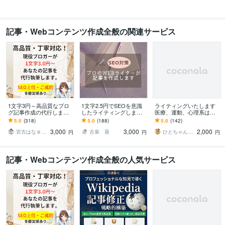
記事・Webコンテンツ作成全般の関連サービス
1文字3円～高品質なブロ
1文字2.5円でSEOを意識
ライティングいたします
グ記事作成の代行します
したライティングします
医療、運動、心理系は強
現役ブロガーがあなたの
プロのWEBライターがSE
いです。なんでもご相談
5.0
(318)
5.0
(188)
5.0
(142)
「書いてほしい」記事を
O対策済みの記事を作成し
ください。
3,000
3,000
2,000
作成
ます
宮古はな☺︎ブロガーでライター
古泉 葵
ひとちゃん先生 心と身体のサポーター
円
円
円
記事・Webコンテンツ作成全般の人気サービス