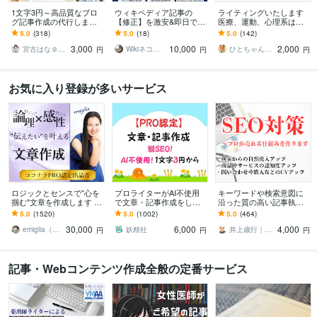
1文字3円～高品質なブロ
ウィキペディア記事の
ライティングいたします
グ記事作成の代行します
【修正】を激安&即日でし
医療、運動、心理系は強
現役ブロガーがあなたの
ます 【最安 】Wikipediaを
いです。なんでもご相談
5.0
(318)
5.0
(18)
5.0
(142)
「書いてほしい」記事を
強力なSEO•LLMOツール
ください。
3,000
10,000
2,000
作成
に
宮古はな☺︎ブロガーでライター
Wikiネコ＠ウィキぺディアの専門家
ひとちゃん先生 心と身体のサポーター
円
円
円
お気に入り登録が多いサービス
ロジックとセンスで"心を
プロライターがAI不使用
キーワードや検索意図に
掴む"文章を作成します あ
で文章・記事作成をしま
沿った質の高い記事執筆
なたの「実現したい未
す ホームページ、アフィ
します ランキング1位獲得
5.0
(1520)
5.0
(1002)
5.0
(464)
来」を叶えるための渾身
リエイト、ゲーム記事な
済ライター、出版賞受賞
30,000
6,000
4,000
のライティング
ども楽しく執筆中！
ライターが心をこめて
emiglia（エミリア）
妖精社
井上歳行｜SEO対策×Webライティング
円
円
円
記事・Webコンテンツ作成全般の定番サービス