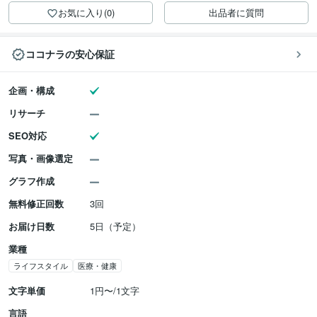
お気に入り(0)
出品者に質問
ココナラの安心保証
企画・構成
リサーチ
SEO対応
写真・画像選定
グラフ作成
無料修正回数
3回
お届け日数
5日（予定）
業種
ライフスタイル
医療・健康
文字単価
1円〜/1文字
言語