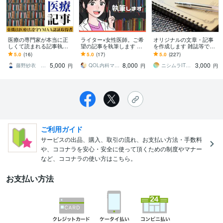
医療の専門家が本当に正
ライター×女性医師。ご希
オリジナルの文章・記事
しくて読まれる記事執筆
望の記事を執筆します な
を作成します 雑誌等での
します SEO◎薬機法医療
んでもOK/女医/webコンテ
ライティング経験あり。
5.0
(16)
5.0
(17)
5.0
(227)
法◎薬剤師ライターが根
ンツ/紙媒体/代筆/添削
プロの文章を提供しま
5,000
8,000
3,000
拠に基づいた記事作成
す。
藤野紗衣 薬剤師ライター
QOL内科ママDr
ニシムラITライフサポート
円
円
円
ご利用ガイド
サービスの出品、購入、取引の流れ、お支払い方法・手数料
や、ココナラを安心・安全に使って頂くための制度やマナー
など、ココナラの使い方はこちら。
お支払い方法