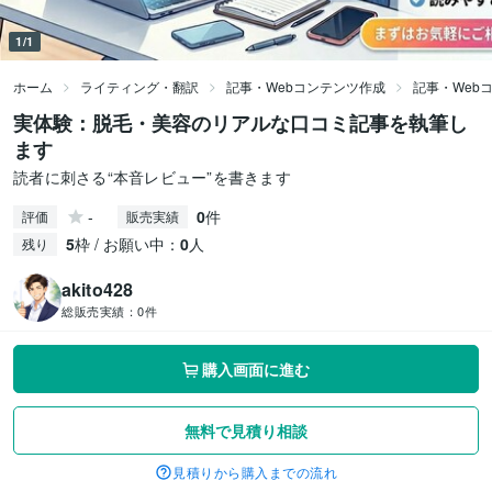
1/1
ホーム
ライティング・翻訳
記事・Webコンテンツ作成
記事・Web
実体験：脱毛・美容のリアルな口コミ記事を執筆し
ます
読者に刺さる“本音レビュー”を書きます
-
0
件
評価
販売実績
5
枠 / お願い中：
0
人
残り
akito428
総販売実績：
0件
購入画面に進む
無料で見積り相談
見積りから購入までの流れ