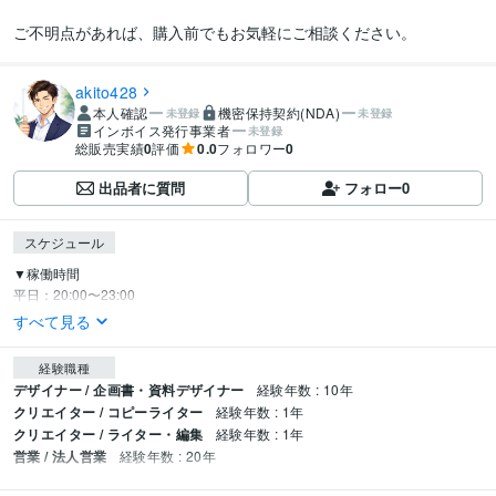
ご不明点があれば、購入前でもお気軽にご相談ください。
akito428
本人確認
機密保持契約(NDA)
未登録
未登録
インボイス発行事業者
未登録
総販売実績
0
評価
0.0
フォロワー
0
出品者に質問
フォロー
0
スケジュール
▼稼働時間

平日：20:00〜23:00
すべて見る
経験職種
デザイナー / 企画書・資料デザイナー
経験年数 : 10年
クリエイター / コピーライター
経験年数 : 1年
クリエイター / ライター・編集
経験年数 : 1年
営業 / 法人営業
経験年数 : 20年