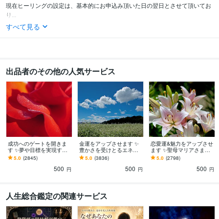
現在ヒーリングの設定は、基本的にお申込み頂いた日の翌日とさせて頂いてお
り...
すべて見る
出品者のその他の人気サービス
成功へのゲートを開きま
金運をアップさせます ✨
恋愛運&魅力をアップさせ
す ✨夢や目標を実現する
豊かさを受けとるエネル
ます ✨聖母マリアさま、
ことを早めます✨サクセス
ギー✨金運を安定させ、持
キューピットのエネルギ
5.0
(2845)
5.0
(3836)
5.0
(2798)
ヒーリング
続させます
ー他
500
500
500
円
円
円
人生総合鑑定の関連サービス