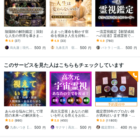
陰陽師の解剖鑑定｜深刻
止まった運命を動かす宿
一流霊視鑑定【願望成就
な人生の停滞を暴きます
命を視抜き人生を好転さ
への近道】霊感霊視で占
不条理な現状を断ち切
せます もう占いを渡り歩
います 恋愛、仕事など人
4.9
(37)
4.9
(33)
4.9
(760)
り、あなたが望む現実を
かない。本気で未来を変
生において、長年報われ
500
500
500
手にする
えたい方へ
ず苦しんできたあなたへ
烏丸蓮｜現代の陰陽師
九条玄月 宿命を視抜く祈祷師
パトラ｜一流の霊視鑑定
円
円
円
このサービスを見た人はこちらもチェックしています
相談中
予約受付中
あらゆる悩みに対して理
高次元霊視｜あなたの願
鑑定歴33年のプロ占い師
想の未来への解決策を授
いを叶える答えをお伝え
が真剣占います 博多・廓
けます 人生が上手くいか
します 恋愛・仕事・金
屋の純血統占い祈願師
5.0
(990)
5.0
(450)
5.0
(11805)
ないと悩んでいる人に未
運・人間関係など｜あな
雷鳥
500
500
400
来を好転させる魂の導き
たを願望成就へ導く霊視
九条いつき【高次元宇宙霊視師】
サクヤ｜高次元スピリット
鑑定歴33年のプロ占い師 雷鳥
円
円
円
/分