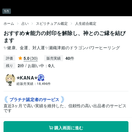
1/1
ホーム
占い
スピリチュアル鑑定
人生総合鑑定
おすすめ★能力の封印を解除し、神とのご縁を結び
ます
✨健康、金運、対人運✨瀬織津姫のドラゴンパワーヒーリング
5.0
(30)
40
件
評価
販売実績
2
枠 / お願い中：
0
人
残り
⭐KANA⭐
総販売実績：
18,496件
プラチナ認定者の
サービス
直近3ヶ月で高い実績を維持した、信頼性の高い出品者のサービス
です
購入画面に進む