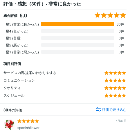
評価・感想（30件）- 非常に良かった
5.0
総合評価
星5 (非常に良かった)
30件
星4 (良かった)
0件
星3 (普通)
0件
星2 (悪かった)
0件
星1 (非常に悪かった)
0件
項目別評価
サービス内容/提案のわかりやすさ
コミュニケーション
クオリティ
スケジュール
30
評価で絞り込む
件の評価
7月30日
spanishflower