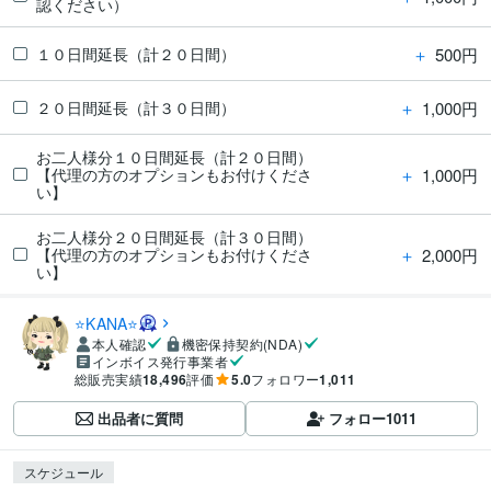
認ください）
＋
500円
１０日間延長（計２０日間）
＋
1,000円
２０日間延長（計３０日間）
お二人様分１０日間延長（計２０日間）
＋
1,000円
【代理の方のオプションもお付けくださ
い】
お二人様分２０日間延長（計３０日間）
＋
2,000円
【代理の方のオプションもお付けくださ
い】
⭐KANA⭐
本人確認
機密保持契約(NDA)
インボイス発行事業者
総販売実績
18,496
評価
5.0
フォロワー
1,011
出品者に質問
フォロー
1011
スケジュール