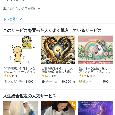
出品者からの返信を読む
もっと見る
このサービスを買った人がよく購入しているサービス
3日間朝夜の計6回！あな
金龍＆黒龍縁結びと【大
魅力オーラ波動【魅力
たにエネルギーを送りま
富豪直伝】金貨の大魔術
運・人気運】を強力に増
す いつもお疲れなあなた
します 財運・くじ運・高
幅します 〜本来のあなた
5.0
(476)
5.0
(153)
5.0
(2414)
へ！なんだかやる気が起
額当選・臨時収入を呼び
の魅力が輝き出す、内側
1,000
30,000
500
きない方へ！
込む強力双龍神と縁結び
から愛される人へ〜
スピ友BUPA
Maria☽セレスティアルマスター
癒楽＠
円
円
円
人生総合鑑定の人気サービス