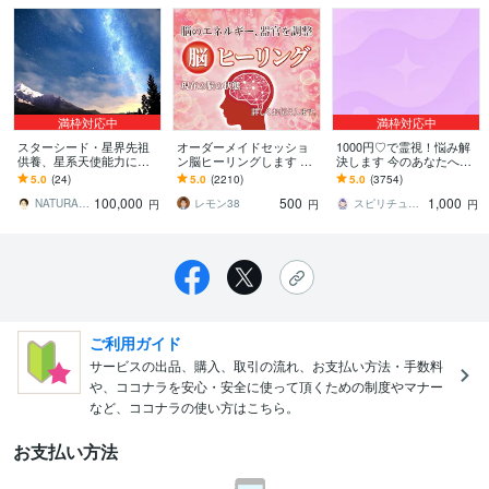
満枠対応中
満枠対応中
スターシード・星界先祖
オーダーメイドセッショ
1000円♡で霊視！悩み解
供養、星系天使能力にな
ン脳ヒーリングします 脳
決します 今のあなたへ明
ります スターシードの超
のコンディションを整え
確な霊視回答お届けしま
5.0
(24)
5.0
(2210)
5.0
(3754)
光学ESPスキルの主護星
るセッション
す
100,000
500
1,000
天使能力を施術します
NATURALDESIGN 時実 嶺
レモン38
スピリチュアルナース♡さら
円
円
円
ご利用ガイド
サービスの出品、購入、取引の流れ、お支払い方法・手数料
や、ココナラを安心・安全に使って頂くための制度やマナー
など、ココナラの使い方はこちら。
お支払い方法