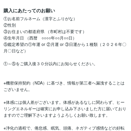
購入にあたってのお願い
①お名前フルネーム（漢字とふりがな） 

②性別 

③お住まいの都道府県 （市町村は不要です） 

④生年月日 （西暦　○○○○年○○月○○日）

⑤鑑定希望の①年運 or ②月運 or ③日運から１種類（２０２６年〇
月〇日など）

①～⑤をご購入後３０分以内にお知らせください。

※機密保持契約（NDA）に基づき、情報が第三者へ漏洩することは
ございません。

※体感には個人差がございます。体感があるなしに関わらず、ヒー
リングエネルギーは確実にお申し込み下さいました方に届いており
ますのでご理解下さいますようよろしくお願い致します。

※浄化の過程で、倦怠感、眠気、頭痛、ネガティブ感情などの好転