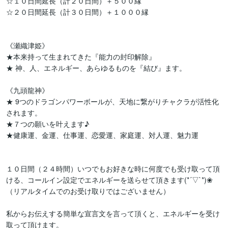
☆１０日間延長（計２０日間）＋５００縁

☆２０日間延長（計３０日間）＋１０００縁

《瀬織津姫》

★本来持って生まれてきた『能力の封印解除』

★ 神、人、エネルギー、あらゆるものを『結び』ます。

《九頭龍神》

★ 9つのドラゴンパワーボールが、天地に繋がりチャクラが活性化
されます。

★７つの願いを叶えます♪

★健康運、金運、仕事運、恋愛運、家庭運、対人運、魅力運

１０日間（２４時間）いつでもお好きな時に何度でも受け取って頂
ける、コールイン設定でエネルギーを送らせて頂きます(*´▽`*)❀

（リアルタイムでのお受け取りではございません）

私からお伝えする簡単な宣言文を言って頂くと、エネルギーを受け
取って頂けます。
