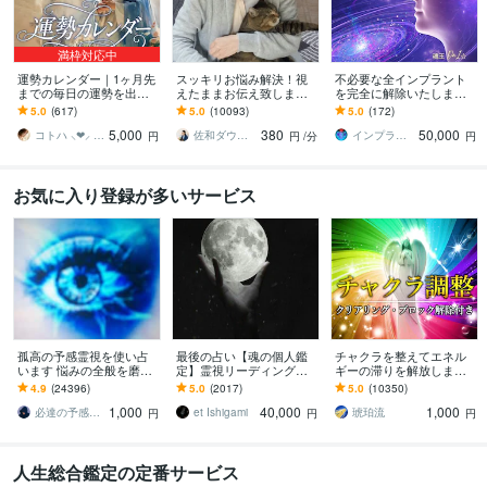
満枠対応中
運勢カレンダー｜1ヶ月先
スッキリお悩み解決！視
不必要な全インプラント
までの毎日の運勢を出し
えたままお伝え致します
を完全に解除いたします
ます 30日×500字のおよそ
恋愛、結婚、人間関係、
インプラント全解除創始
5.0
(617)
5.0
(10093)
5.0
(172)
1万5千文字で細かく詳細
仕事、人生、ペットの気
者 × 魂の解放・カルマ浄
5,000
380
50,000
に記します
持ち等◎祈願付き
化・能力開花
コトハ ⸜❤︎⸝ 新サービス提供開始✨️
佐和ダウジング＆スピリットメンター
インプラント全解除創始者｜魂王DaI⭐︎
円
円
/分
円
お気に入り登録が多いサービス
孤高の予感霊視を使い占
最後の占い【魂の個人鑑
チャクラを整えてエネル
います 悩みの全般を磨き
定】霊視リーディング承
ギーの滞りを解放します 7
上げ、研ぎ澄ました予感
ります 運命の地図を手
割超リピート！人生を変
4.9
(24396)
5.0
(2017)
5.0
(10350)
より霊視により導きます
に、輝く人生を創る｜魂
えたい人のエネルギー調
1,000
40,000
1,000
の全体像を紐解く鑑定
整
必達の予感霊視 渡邊 潤一
et Ishigami
琥珀流
円
円
円
人生総合鑑定の定番サービス