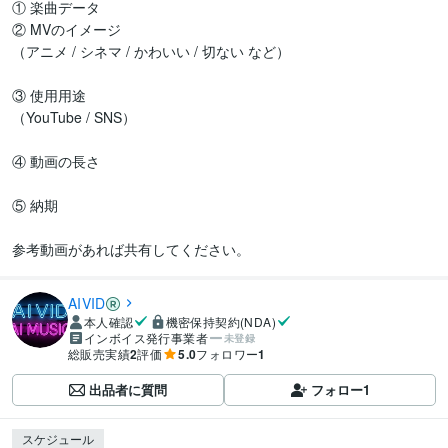
① 楽曲データ

② MVのイメージ

（アニメ / シネマ / かわいい / 切ない など）

③ 使用用途

（YouTube / SNS）

④ 動画の長さ

⑤ 納期

参考動画があれば共有してください。
AIVID
本人確認
機密保持契約(NDA)
インボイス発行事業者
未登録
総販売実績
2
評価
5.0
フォロワー
1
出品者に質問
フォロー
1
スケジュール