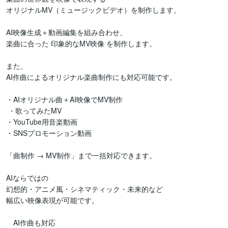
オリジナルMV（ミュージックビデオ）を制作します。

AI映像生成＋動画編集を組み合わせ、

楽曲に合った 印象的なMV映像 を制作します。

また、

AI作曲によるオリジナル楽曲制作にも対応可能です。

・AIオリジナル曲＋AI映像でMV制作

 ・歌ってみたMV

・YouTube用音楽動画

・SNSプロモーション動画

「曲制作 → MV制作」まで一括対応できます。

AIならではの

幻想的・アニメ風・シネマティック・未来的など

幅広い映像表現が可能です。

　AI作曲も対応
