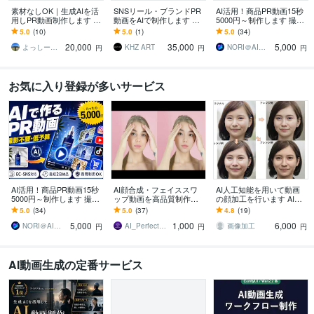
素材なしOK｜生成AIを活
SNSリール・ブランドPR
AI活用！商品PR動画15秒
用しPR動画制作します ア
動画をAIで制作します 見
5000円～制作します 撮影
イデア0から企画、生成、
終わった瞬間、ブランド
不要！商品画像1枚から15
5.0
(10)
5.0
(1)
5.0
(34)
編集、納品までをサポー
の香りが残る30秒
秒PR動画を最短2日納品
20,000
35,000
5,000
トします
よっしー｜AI動画可。素材ゼロ動画制作
KHZ ART
NORI＠AI動画クリエーター
円
円
円
お気に入り登録が多いサービス
AI活用！商品PR動画15秒
AI顔合成・フェイススワ
AI人工知能を用いて動画
5000円～制作します 撮影
ップ動画を高品質制作し
の顔加工を行います AIデ
不要！商品画像1枚から15
ます ディープフェイク・
ィープフェイク技術を用
5.0
(34)
5.0
(37)
4.8
(19)
秒PR動画を最短2日納品
顔入れ替え・AI美女化対
いた動画の顔加工を行い
5,000
1,000
6,000
応
ます。
NORI＠AI動画クリエーター
AI_Perfect_Master
画像加工
円
円
円
AI動画生成の定番サービス