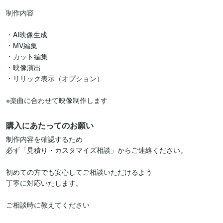
制作内容

・AI映像生成

・MV編集

・カット編集

・映像演出

・リリック表示（オプション）

※楽曲に合わせて映像制作します
購入にあたってのお願い
制作内容を確認するため

必ず「見積り・カスタマイズ相談」からご連絡ください。

初めての方でも安心してご相談いただけるよう

丁寧に対応いたします。

ご相談時に教えてください
