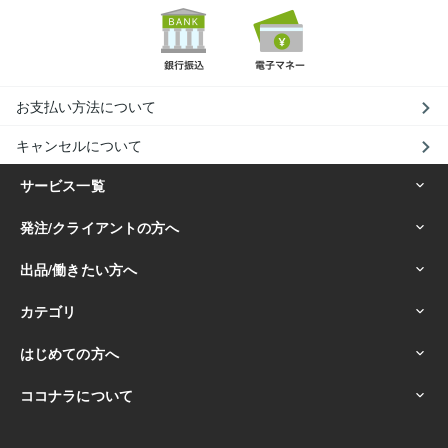
お支払い方法について
キャンセルについて