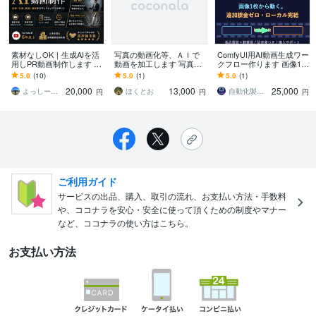
素材なしOK｜生成AIを活
写真の動画化等、ＡＩで
ComfyUI用AI動画生成ワー
用しPR動画制作します ア
動画を加工します 写真の
クフロー作ります 画像1枚
イデア0から企画、生成、
動画化、ディープフェイ
から動く。追加課金ゼ
5.0
(10)
5.0
(1)
5.0
(1)
編集、納品までをサポー
クその他ＡＩで動画を加
ロ・ローカル完結の動画
20,000
13,000
25,000
トします
工します。
生成環境
よっしー｜AI動画可。素材ゼロ動画制作
ほくとお
自動化製作所
円
円
円
ご利用ガイド
サービスの出品、購入、取引の流れ、お支払い方法・手数料
や、ココナラを安心・安全に使って頂くための制度やマナー
など、ココナラの使い方はこちら。
お支払い方法