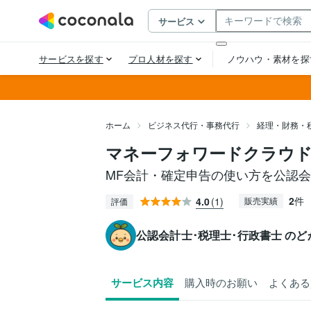
ホーム
ビジネス代行・事務代行
経理・財務・
マネーフォワードクラウ
MF会計・確定申告の使い方を公認
2
件
4.0
(1)
販売実績
評価
公認会計士･税理士･行政書士 のど
サービス内容
購入時のお願い
よくある