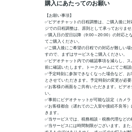
購入にあたってのお願い
【お願い事項】

✅️ビデオチャットの日程調整は、ご購入後に
ジでの日程調整は、原則として承っておりません
✅️購入日の翌日以降（9:00～20:00）の
てご購入ください。

✅️ご購入後にご希望の日程での対応が難しい
すので、まずはサービスをご購入ください。

✅️ビデオチャット内での確認事項を減らし、
前に確認いたします。トークルームにてご相談
✅️予定時刻に参加できなくなった場合など、
とさせていただきます。予定時刻の変更が必要
✅️お客様の画面をご共有いただきます。ビデ
い。

✅️事前にビデオチャットが可能な設定（カメラ
✅️お客様都合（遅れてのご入室や接続不良等
きます。

✅️当サービスでは、税務相談・税務代理などの
✅️当サービスには時間制限がございます。ま
するものではありません。すべてのお悩みが解