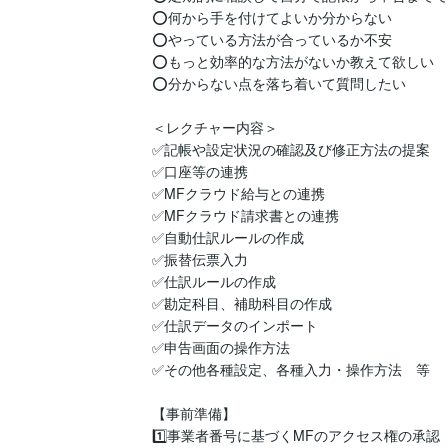
⭕️何から手を付けてよいか分からない

⭕️やっている方法が合っているか不安

⭕️もっと効率的な方法がないか教えて欲しい

⭕️分からない点を落ち着いて質問したい

＜レクチャー内容＞

✅️記帳や設定状況の確認及び修正方法の提案

✅️口座等の連携

✅️MFクラウド給与との連携

✅️MFクラウド請求書との連携

✅️自動仕訳ルールの作成

✅️振替伝票入力

✅️仕訳ルールの作成

✅️勘定科目、補助科目の作成

✅️仕訳データのインポート

✅️申告画面の操作方法

✅️その他各種設定、各種入力・操作方法　等

【事前準備】

1️⃣事業者番号に基づくMFのアクセス権の承認