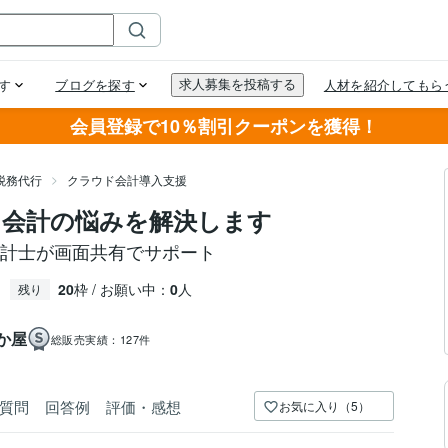
会員登録で10％割引クーポンを獲得！
税務代行
クラウド会計導入支援
ド会計の悩みを解決します
会計士が画面共有でサポート
20
枠 / お願い中：
0
人
残り
か屋
総販売実績：
127件
質問
回答例
評価・感想
お気に入り（5）