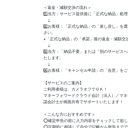
＜返金・減額交渉の流れ＞

1️⃣当方：サービス提供後に「正式な納品」処理
　↓

2️⃣お客様：「正式な納品」の「差し戻し」
さい。

※「正式な納品」の「承諾」後の返金・減額交渉
　↓

3️⃣当方：「納品不要」または「別のサービ
たします。

　↓

4️⃣お客様：「キャンセル申請」の「合意」をご
【サービスのご案内】

ご利用者様は、カメラオフでＯＫ！

マネーフォワードクラウド会計（法人）／マネ
認会計士が画面共有でサポートいたします！

＜こんな方におすすめです＞

⭕️確定申告の前に入力内容をチェックして欲し
⭕️定期的に相談して自分で記帳から申告までで