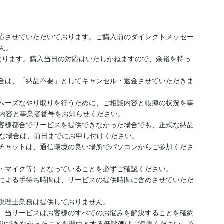
対応させていただいております。ご購入前のダイレクトメッセー
。

対応となります。購入当日の対応はいたしかねますので、余裕を持っ
場合は、「納品不要」としてキャンセル・返金させていただきま
スムーズなやり取りを行うために、ご相談内容と帳簿の状況を事
内容と事業者番号をお知らせください。

お客様都合でサービスを提供できなかった場合でも、正式な納品
な場合は、前日までにお申し付けください。

オチャットは、通信環境の良い場所でパソコンからご参加くださ
・マイク等）となっていることを必ずご確認ください。

）による手待ち時間は、サービスの提供時間に含めさせていただ
税理士業務は提供しておりません。

た、当サービスはお客様のすべてのお悩みを解決することを確約
決できなかったことを理由とする低評価はご遠慮ください。不