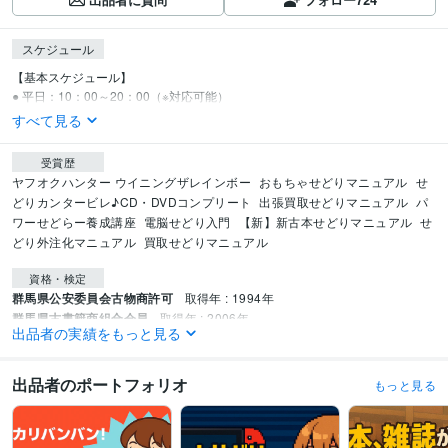
スケジュール
【基本スケジュール】

● 平日：10：00～20：00（※対応可能）
すべて見る
受賞歴
ヤフオクハンター ウイニングザレインボー
おもちゃせどりマニュアル
せ
どりカンタービレ♪CD・DVDコンプリート
出張買取せどりマニュアル
パ
ワーせどらー養成講座
電脳せどり入門
【新】新古本せどりマニュアル
せ
どり外注化マニュアル
買取せどりマニュアル
資格・検定
群馬県公安委員会古物商許可
取得年 : 1994年
群馬県古書籍商組合会員
取得年 : 2006年
出品者の実績をもっと見る
日本の古本屋会員
取得年 : 2006年
得意分野
出品者のポートフォリオ
もっと見る
資産運用・副業の相談
せどり、メルカリ販売ノウハウ
ブログアフィリエ
イト
ツール開発
メルマガ配信
せどり、アフィリ