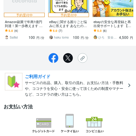
予約受付中
予約受付中
Amazon副業で年商1億円
eBayに関する困りごと悩
ebayの安全な再登録と再
到達！第一歩教えます 副
みに答えます あなたの困
出発サポートします 【完
収入を得たい方、伸び悩
りごとに10年の経験から
全版】eBayアカウント停
5.0
(4)
5.0
(7)
5.0
(6)
んでいる方へロードマッ
アドバイスします
止からの復活マニュアル
100
100
4,500
プ提示します！
Sallist
haku tomo
ひろ 安全なeBayサポート
円
/分
円
/分
円
ご利用ガイド
サービスの出品、購入、取引の流れ、お支払い方法・手数料
や、ココナラを安心・安全に使って頂くための制度やマナー
など、ココナラの使い方はこちら。
お支払い方法