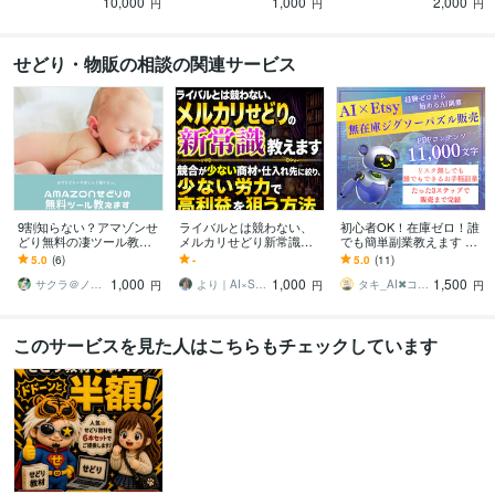
10,000
1,000
2,000
伝しませんか？
りたくないですか？
問屋サイトの紹介
円
円
円
せどり・物販の相談の関連サービス
9割知らない？アマゾンせ
ライバルとは競わない、
初心者OK！在庫ゼロ！誰
どり無料の凄ツール教え
メルカリせどり新常識教
でも簡単副業教えます 知
ます モノレート終了でも
えます 競合が少ない商
識ゼロから稼ぐ！AI×物販
5.0
(6)
-
5.0
(11)
大丈夫！有料Keepa並アプ
材・仕入れ先に絞り、少
でブルーオーシャン攻略
1,000
1,000
1,500
リ/物販転売
ない労力で高利益を狙う
ノウハウ！
サクラ＠ノウハウコレクター卒業１００％
より｜AI×SNSで会社員副業の実践支援
タキ_AI✖︎コンテンツ販売
円
円
円
このサービスを見た人はこちらもチェックしています