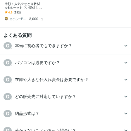
半額！人気☆せどり教材
を6本セットでご提供しま
す 初心者向け☆プロ直伝
4.9
(232)
ノウハウ☆せどりの教科
3,000
書を格安提供中！
せどらーF＠ひとりビジネスサポーター✨
円
よくある質問
本当に初心者でもできますか？
パソコンは必要ですか？
在庫や大きな仕入れ資金は必要ですか？
どの販売先に対応していますか？
納品形式は？
分からないことがあった場合は？