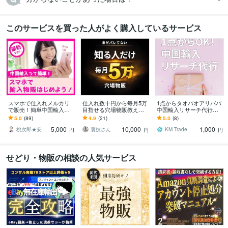
このサービスを買った人がよく購入しているサービス
スマホで仕入れメルカリ
仕入れ数十円から毎月5万
1点からタオバオアリババ
で販売！簡単中国輸入教
目指せる穴場物販教えま
中国輸入リサーチ代行し
えます スマホでOK、仕入
す 誰でも使える穴場の仕
ます 1点から購入金額から
5.0
(89)
4.9
(21)
5.0
(8)
れ資金も少額、日本語の
入れ先です
送料関税までトータルで
5,000
10,000
1,000
みの中国輸入転売。
リサーチします
桃次郎★安定収入構築の専門家★
裏技さん
KM Trade
円
円
円
せどり・物販の相談の人気サービス