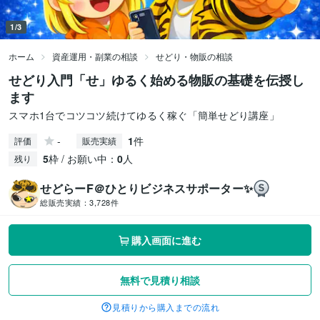
1/3
ホーム
資産運用・副業の相談
せどり・物販の相談
せどり入門「せ」ゆるく始める物販の基礎を伝授し
ます
スマホ1台でコツコツ続けてゆるく稼ぐ「簡単せどり講座」
-
1
件
評価
販売実績
5
枠 / お願い中：
0
人
残り
せどらーF＠ひとりビジネスサポーター✨
総販売実績：
3,728件
購入画面に進む
無料で見積り相談
見積りから購入までの流れ