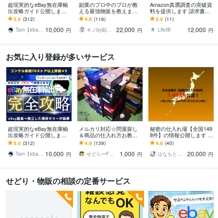
超現実的なeBay無在庫輸
副業のプロ中のプロが教
Amazon真贋調査の突破資
出攻略ガイド公開します
える最強物販を教えます
料を提供します 請求書・
【更新情報】2026/5/3更新
数十年も渡るビジネスの
領収書なしの状態から再
5.0
(312)
4.9
(116)
5.0
(11)
最新版
種を作りませんか？
開した改善計画書を全公
10,000
22,000
12,000
開
Tam【ebay輸出コンサルタント】
キノby副業で本業を超える副業総研
LifeIB
円
円
円
お気に入り登録が多いサービス
超現実的なeBay無在庫輸
メルカリ対応☆問屋探し
秘密の仕入れ場【全国149
出攻略ガイド公開します
＆商品の仕入れ方お教え
8件】の情報公開します 実
【更新情報】2026/5/3更新
します 作者直伝☆初心者
は、長期的に稼いでいる
5.0
(312)
4.9
(139)
4.8
(40)
最新版
OK!☆問屋仕入れのプロが
人はここで仕入れをして
10,000
1,000
20,000
ノウハウを伝授！
います。
Tam【ebay輸出コンサルタント】
せどらーF＠ひとりビジネスサポーター✨
はなもとりょう
円
円
円
せどり・物販の相談の定番サービス