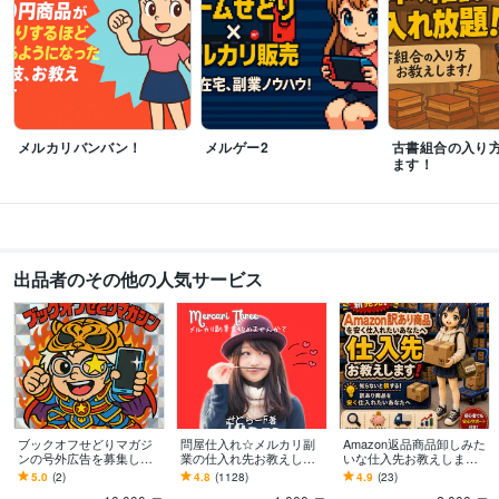
メルカリバンバン！
メルゲー2
古書組合の入り
ます！
出品者のその他の人気サービス
ブックオフせどりマガジ
問屋仕入れ☆メルカリ副
Amazon返品商品卸しみた
ンの号外広告を募集しま
業の仕入れ先お教えしま
いな仕入先お教えします
す 約10000部発行のメル
す おまけ付き☆メルカリ
新発売！アマゾンダメー
5.0
(2)
4.8
(1128)
4.9
(23)
マガでココナラ商品を宣
販売する商品の仕入先知
ジ品販売…みたいな卸し