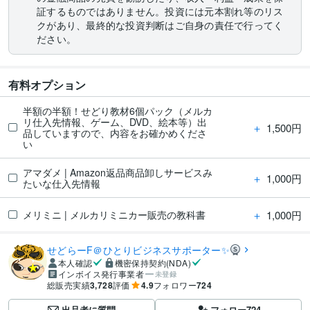
証するものではありません。投資には元本割れ等のリス
クがあり、最終的な投資判断はご自身の責任で行ってく
ださい。
有料オプション
半額の半額！せどり教材6個パック（メルカ
リ仕入先情報、ゲーム、DVD、絵本等）出
＋
1,500円
品していますので、内容をお確かめくださ
い
アマダメ | Amazon返品商品卸しサービスみ
＋
1,000円
たいな仕入先情報
＋
1,000円
メリミニ | メルカリミニカー販売の教科書
せどらーF＠ひとりビジネスサポーター✨
本人確認
機密保持契約(NDA)
インボイス発行事業者
未登録
総販売実績
3,728
評価
4.9
フォロワー
724
出品者に質問
フォロー
724