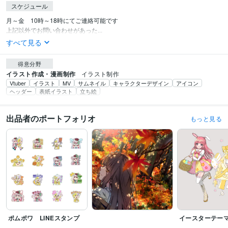
スケジュール
月～金　10時～18時にてご連絡可能です

上記以外でお問い合わせがあった...
すべて見る
得意分野
イラスト作成・漫画制作
イラスト制作
Vtuber
イラスト
MV
サムネイル
キャラクターデザイン
アイコン
ヘッダー
表紙イラスト
立ち絵
出品者のポートフォリオ
もっと見る
ポムポワ LINEスタンプ
イースターテー