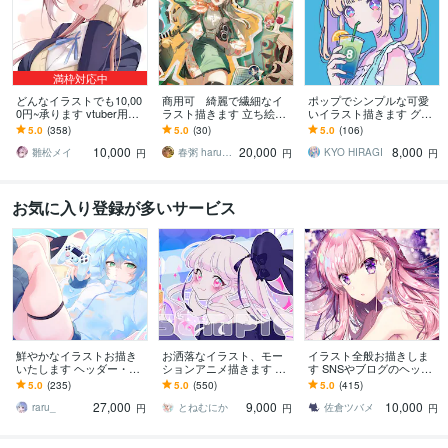
満枠対応中
どんなイラストでも10,00
商用可 綺麗で繊細なイ
ポップでシンプルな可愛
0円~承ります vtuber用立
ラスト描きます 立ち絵か
いイラスト描きます グッ
ち絵、一枚絵、アイコン
ら一枚絵まで制作可能！
ズ・SNSアイコン・配信
5.0
(358)
5.0
(30)
5.0
(106)
などなんでもOK！
気軽にご相談下さい！
背景・記念イラスト等に
10,000
20,000
8,000
是非！
雛松メイ
春粥 harukayu
KYO HIRAGI
円
円
円
お気に入り登録が多いサービス
鮮やかなイラストお描き
お洒落なイラスト、モー
イラスト全般お描きしま
いたします ヘッダー・サ
ションアニメ描きます 無
す SNSやブログのヘッダ
ムネイル・歌ってみた・
料修正3回で安心⊿配信や
ー、動画用の1枚絵、立ち
5.0
(235)
5.0
(550)
5.0
(415)
配信・グッズ・VTuber
挿絵や似顔絵等にも
絵等に！
27,000
9,000
10,000
raru_
とねむにか
佐倉ツバメ
円
円
円