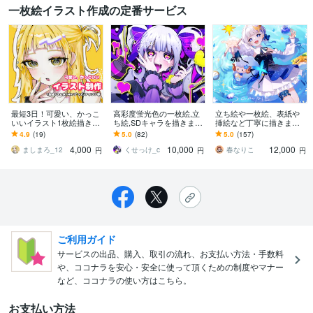
一枚絵イラスト作成の定番サービス
最短3日！可愛い、かっこ
高彩度蛍光色の一枚絵,立
立ち絵や一枚絵、表紙や
いいイラスト1枚絵描きま
ち絵,SDキャラを描きます
挿絵など丁寧に描きます
す 即対応可！ 立ち絵/サム
アイコンや立ち絵等幅広
可愛いからかっこいいま
4.9
(19)
5.0
(82)
5.0
(157)
ネ/動画内イラスト/等お描
く対応致します！
で幅広く！ご要望お聞か
4,000
10,000
12,000
きします！
せください！
ましまろ_12
くせっけ_c
春なりこ
円
円
円
ご利用ガイド
サービスの出品、購入、取引の流れ、お支払い方法・手数料
や、ココナラを安心・安全に使って頂くための制度やマナー
など、ココナラの使い方はこちら。
お支払い方法