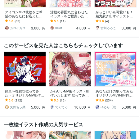
アイコンMV1枚絵をご希
活動の雰囲気に合わせた
かっこいいも可愛いも！
望のあなたにお応えしま
イラストをご提案いたし
魅力惹き出すイラスト描
す 歌みたやサムネイル
ます 配信・歌ってみた・
きます ✦ SNSアイコン/歌
5.0
(65)
5.0
(11)
5.0
(4)
も！アニメ塗りで様々な
記念日イラストなど幅広
ってみた/動画用イラスト/
3,000
4,000
3,000
用途におすすめです！
く対応しております
立ち絵など✦
カロイカロ＊イラスト・動画制作
nikot
古川ろろこ
円
円
円
このサービスを見た人はこちらもチェックしています
簡単〜複雑◎歌ってみ
かわいいMV用イラスト制
あなただけの歌ってみた
た・オリジナルMV制作し
作いたします 歌ってみた/
オリジナルMVを制作しま
ます Vtuber・歌い手必
オリジナルMVのイラスト
す 初めての方でもサポー
5.0
(212)
5.0
(16)
5.0
(234)
見！お任せ〜本家再現ま
を制作いたします
トさせていただきます
5,000
10,000
5,000
で可能！
矢野ちぃ菜
てくてくLab
ゆるら【映像】
円
円
円
一枚絵イラスト作成の人気サービス