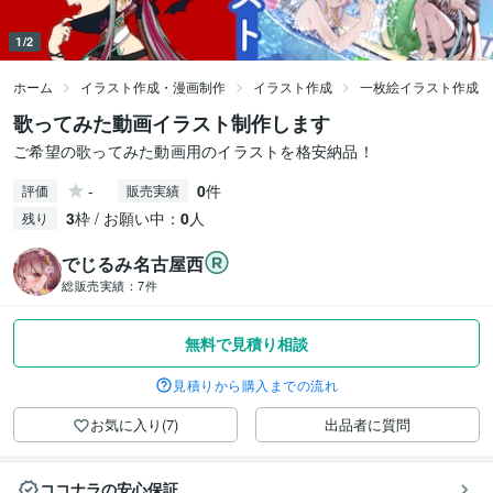
1/2
ホーム
イラスト作成・漫画制作
イラスト作成
一枚絵イラスト作成
歌ってみた動画イラスト制作します
ご希望の歌ってみた動画用のイラストを格安納品！
-
0
件
評価
販売実績
3
枠 / お願い中：
0
人
残り
でじるみ名古屋西
総販売実績：
7件
無料で見積り相談
見積りから購入までの流れ
お気に入り(7)
出品者に質問
ココナラの安心保証