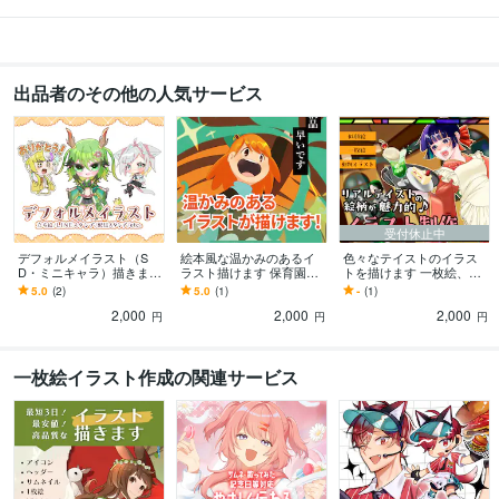
出品者のその他の人気サービス
受付休止中
デフォルメイラスト（S
絵本風な温かみのあるイ
色々なテイストのイラス
D・ミニキャラ）描きます
ラスト描けます 保育園・
トを描けます 一枚絵、絵
デフォルメが得意なクリ
幼稚園・図書館で使える
柄寄せ・似顔絵、年齢描
5.0
(2)
5.0
(1)
-
(1)
エイターがイラストを制
温かみのある【絵本風イ
き分け、デフォルメ描き
2,000
2,000
2,000
作いたします
ラスト】
ます！
円
円
円
一枚絵イラスト作成の関連サービス