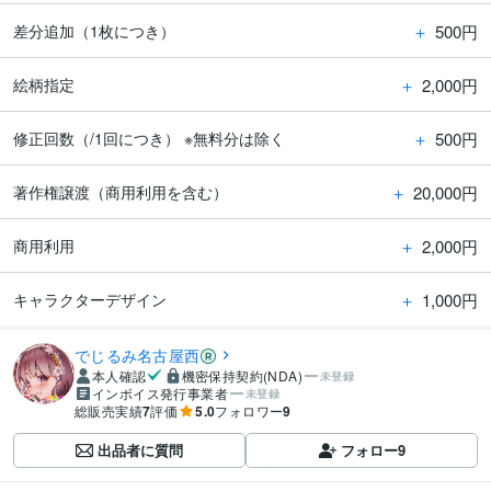
＋
500円
差分追加（1枚につき）
＋
2,000円
絵柄指定
＋
500円
修正回数（/1回につき） ※無料分は除く
＋
20,000円
著作権譲渡（商用利用を含む）
＋
2,000円
商用利用
＋
1,000円
キャラクターデザイン
でじるみ名古屋西
本人確認
機密保持契約(NDA)
未登録
インボイス発行事業者
未登録
総販売実績
7
評価
5.0
フォロワー
9
出品者に質問
フォロー
9