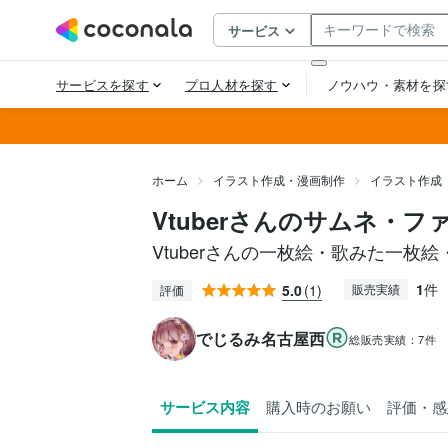
ホーム
イラスト作成・漫画制作
イラスト作成
Vtuberさんのサムネ・
Vtuberさんの一枚絵・歌みた一枚
1
件
5.0
(1)
販売実績
評価
でじるみ名古屋西
総販売実績：
7件
サービス内容
購入時のお願い
評価・感