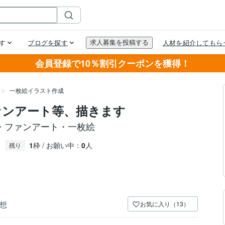
会員登録で10％割引クーポンを獲得！
一枚絵イラスト作成
ファンアート等、描きます
絵・ファンアート・一枚絵
1
枠 / お願い中：
0
人
残り
想
お気に入り（13）