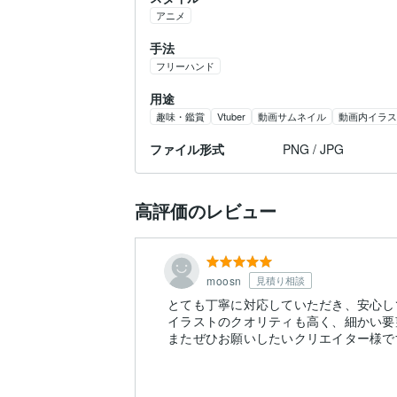
アニメ
手法
フリーハンド
用途
趣味・鑑賞
Vtuber
動画サムネイル
動画内イラス
ファイル形式
PNG / JPG
高評価のレビュー
moosn
見積り相談
とても丁寧に対応していただき、安心し
イラストのクオリティも高く、細かい要
またぜひお願いしたいクリエイター様で