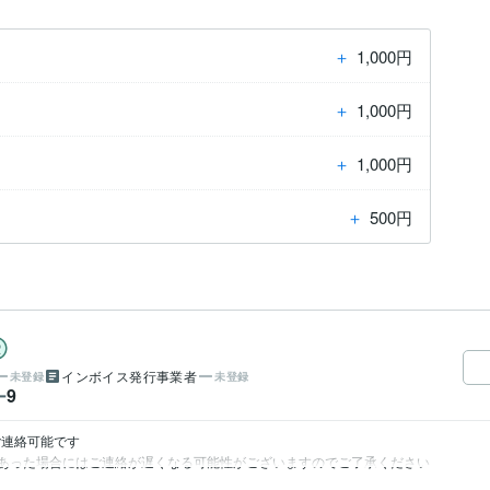
＋
1,000円
＋
1,000円
＋
1,000円
＋
500円
インボイス発行事業者
未登録
未登録
9
ー
連絡可能です

あった場合にはご連絡が遅くなる可能性がございますのでご了承ください