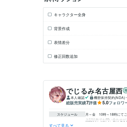
キャラクター全身
背景作成
表情差分
修正回数追加
でじるみ名古屋西
本人確認
機密保持契約(NDA)
7
5.0
総販売実績
評価
フォロワ
スケジュール
月～金　10時～18時にてご
上記以外でお問い合わせが
すべて見る