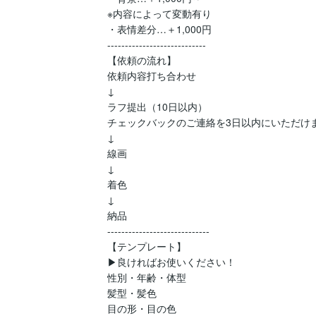
※内容によって変動有り

・表情差分…＋1,000円

----------------------------

【依頼の流れ】

依頼内容打ち合わせ

↓

ラフ提出（10日以内）

チェックバックのご連絡を3日以内にいただけま
↓

線画

↓

着色

↓

納品

-----------------------------

【テンプレート】

▶良ければお使いください！

性別・年齢・体型

髪型・髪色

目の形・目の色
