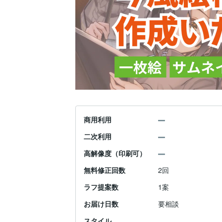
商用利用
二次利用
高解像度（印刷可）
無料修正回数
2回
ラフ提案数
1案
お届け日数
要相談
スタイル