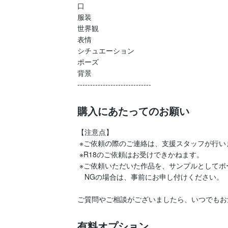
口

服装

世界観

表情

シチュエーション

ポーズ

背景

購入にあたってのお願い
【注意点】

 ※ご依頼の際のご連絡は、支援スタッフが行います。

 ※R18のご依頼はお受けできかねます。

 ※ご依頼いただいた作品を、サンプルとしてポートフォリオなどに掲載させていただく可能性がございます。

　NGの場合は、事前にお申し付けください。

ご質問やご相談がございましたら、いつでもお
有料オプション