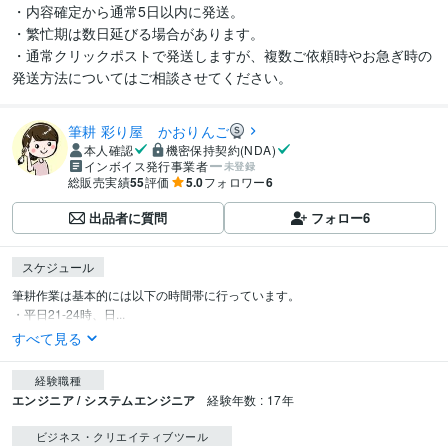
・内容確定から通常5日以内に発送。

・繁忙期は数日延びる場合があります。

・通常クリックポストで発送しますが、複数ご依頼時やお急ぎ時の
発送方法についてはご相談させてください。
筆耕 彩り屋 かおりんご
本人確認
機密保持契約(NDA)
インボイス発行事業者
未登録
総販売実績
55
評価
5.0
フォロワー
6
出品者に質問
フォロー
6
スケジュール
筆耕作業は基本的には以下の時間帯に行っています。

・平日21-24時、日...
すべて見る
経験職種
エンジニア / システムエンジニア
経験年数 : 17年
ビジネス・クリエイティブツール