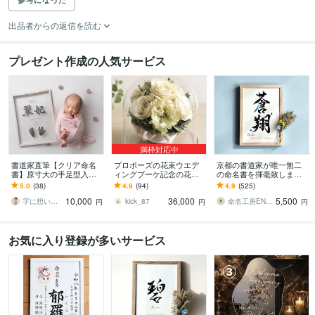
出品者からの返信を読む
プレゼント作成の人気サービス
満枠対応中
書道家直筆【クリア命名
プロポーズの花束ウエデ
京都の書道家が唯一無二
書】原寸大の手足型入り
ィングブーケ記念の花残
の命名書を揮毫致します
ます 質の高い命名書をリ
します 【ハイドーム】特
(A4サイズ 額縁付き) 水彩
5.0
(38)
4.9
(94)
4.9
(525)
ーズナブルに/ニューボー
別な日の花を立体的に保
デザイン ギフト お七夜
10,000
36,000
5,500
ン/手形アート
存 ドライ加工
字に想いを込める書道家 瑞季
kick_87
命名工房ENMUSUBI
円
円
円
お気に入り登録が多いサービス