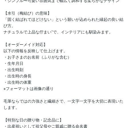
・シンプル〜可愛い雰囲気まで幅広く調和する柔らかなデザイン

【水引（梅結び）の意味】

「固く結ばれてほどけない」という願いが込められた縁起の良い結
び方。

ナチュラルで上品な佇まい”で、インテリアにも馴染みます。

【オーダーメイド対応】

以下の情報を反映して仕上げます。

・お子さまのお名前（ふりがな含む）

・生年月日

・出生時刻

・出生時の身長

・出生時の体重

※フォーマットは画像の通り

毛筆ならではの力強さと繊細さで、一文字一文字を大切に表現いた
します。

【特別な日の贈り物・記念品に】

・出産祝いとして祖父母やご親戚に贈る命名書
