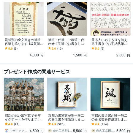
賞状類の全文書きの筆耕
筆耕・代筆｜ご希望に合
見る人にぬくもりを与え
代筆を承ります 1級賞状技
わせて毛筆でお書きしま
る手書きでお手紙代筆し
法士の筆文字で大切な瞬
す 手書きだからこそ伝わ
ます 書道歴25年以上・1
5.0
(3)
5.0
(13)
5.0
(5)
間に彩りを添えます。
る想いがあります
級賞状技法士が毛筆で対
4,000
1,500
2,500
応します！
円
円
円
プレゼント作成の関連サービス
部活の思い出写真でモザ
京都の書道家が唯一無二
京都の書道家が唯一無二
イクアートを作ります 卒
の命名書を揮毫致します
の命名書を作成致します
団・引退・卒業記念に｜
(A4サイズ 額縁付き) 水彩
(B5サイズ 額縁付き) お七
4.9
(21)
4.9
(525)
4.9
(114)
印刷・額縁対応
デザイン ギフト お七夜
夜 出産祝い ギフト お宮参
4,500
5,500
5,500
り
モザイクアート専門店
命名工房ENMUSUBI
命名工房ENMUSUBI
円
円
円