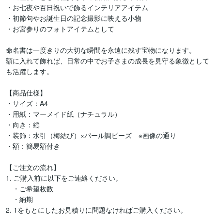
・お七夜や百日祝いで飾るインテリアアイテム

・初節句やお誕生日の記念撮影に映える小物

・お宮参りのフォトアイテムとして

命名書は一度きりの大切な瞬間を永遠に残す宝物になります。

額に入れて飾れば、日常の中でお子さまの成長を見守る象徴として
も活躍します。

【商品仕様】

・サイズ：A4

・用紙：マーメイド紙（ナチュラル）

・向き：縦

・装飾：水引（梅結び）×パール調ビーズ　※画像の通り

・額：簡易額付き

【ご注文の流れ】

1. ご購入前に以下をご連絡ください。

　・ご希望枚数

　・納期

2. 1をもとにしたお見積りに問題なければご購入ください。
