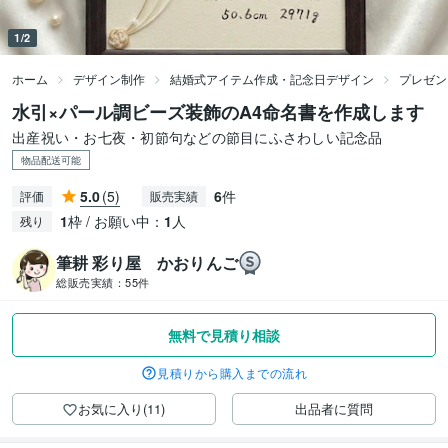
1/2
ホーム
デザイン制作
結婚式アイテム作成・記念日デザイン
プレゼン
水引×パール調ビーズ装飾のA4命名書を作成します
出産祝い・お七夜・初節句などの節目にふさわしい記念品
物品配送可能
5.0
(5)
6
件
評価
販売実績
1
枠 / お願い中：
1
人
残り
筆耕 彩り屋 かおりんご
総販売実績：
55件
無料で見積り相談
見積りから購入までの流れ
お気に入り(11)
出品者に質問