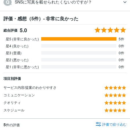
SNSに写真を載せられたくないのですが？
評価・感想（5件）- 非常に良かった
5.0
総合評価
星5 (非常に良かった)
5件
星4 (良かった)
0件
星3 (普通)
0件
星2 (悪かった)
0件
星1 (非常に悪かった)
0件
項目別評価
サービス内容/提案のわかりやすさ
コミュニケーション
クオリティ
スケジュール
5
評価で絞り込む
件の評価