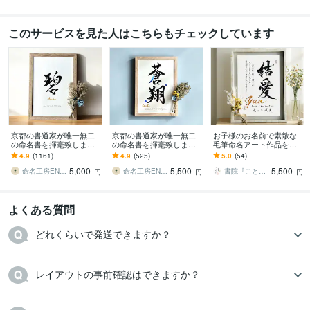
このサービスを見た人はこちらもチェックしています
京都の書道家が唯一無二
京都の書道家が唯一無二
お子様のお名前で素敵な
の命名書を揮毫致します
の命名書を揮毫致します
毛筆命名アート作品を作
(A4サイズ 額縁付き) 出産
(A4サイズ 額縁付き) 水彩
ります 書道家の手書き命
4.9
(1161)
4.9
(525)
5.0
(54)
祝い お七夜 ギフト お宮参
デザイン ギフト お七夜
名書による本格的アート
5,000
5,500
5,500
り
作品を誕生祝いの記念に
命名工房ENMUSUBI
命名工房ENMUSUBI
書院『ことのは』
円
円
円
よくある質問
どれくらいで発送できますか？
レイアウトの事前確認はできますか？