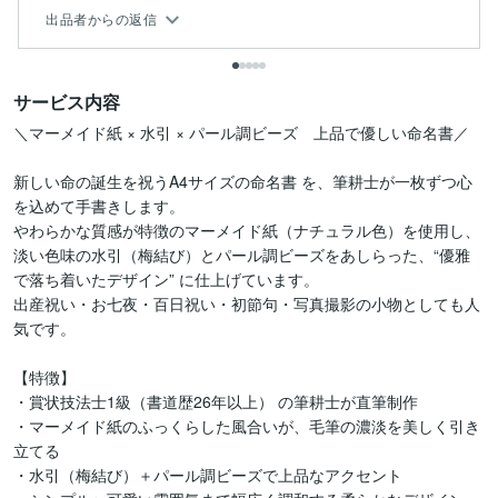
出品者からの返信
サービス内容
＼マーメイド紙 × 水引 × パール調ビーズ　上品で優しい命名書／

新しい命の誕生を祝うA4サイズの命名書 を、筆耕士が一枚ずつ心
を込めて手書きします。

やわらかな質感が特徴のマーメイド紙（ナチュラル色）を使用し、
淡い色味の水引（梅結び）とパール調ビーズをあしらった、“優雅
で落ち着いたデザイン” に仕上げています。

出産祝い・お七夜・百日祝い・初節句・写真撮影の小物としても人
気です。

【特徴】

・賞状技法士1級（書道歴26年以上） の筆耕士が直筆制作

・マーメイド紙のふっくらした風合いが、毛筆の濃淡を美しく引き
立てる

・水引（梅結び）＋パール調ビーズで上品なアクセント
