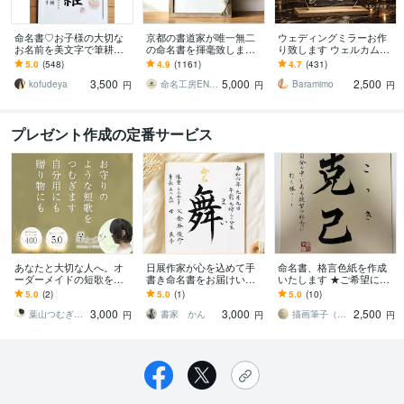
命名書♡お子様の大切な
京都の書道家が唯一無二
ウェディングミラーお作
お名前を美文字で筆耕し
の命名書を揮毫致します
り致します ウェルカムス
ます 一生に一度の記念♡
(A4サイズ 額縁付き) 出産
ペースに飾ってはいかが
5.0
(548)
4.9
(1161)
4.7
(431)
美文字で定評のある書道
祝い お七夜 ギフト お宮参
でしょうか?
3,500
5,000
2,500
家におまかせください
り
kofudeya
命名工房ENMUSUBI
Baramimo
円
円
円
プレゼント作成の定番サービス
あなたと大切な人へ。オ
日展作家が心を込めて手
命名書、格言色紙を作成
ーダーメイドの短歌を贈
書き命名書をお届けいた
いたします ★ご希望によ
ります 誕生日や記念日の
します 出産祝いに｜気軽
りワンポイントまで無料
5.0
(2)
5.0
(1)
5.0
(10)
プレゼント、グッズ制
に飾れる命名書（色紙）
挿絵付き
3,000
3,000
2,500
作、待ち受け画面などに
葉山つむぎ｜精神科看護師・書く人
書家 かん
描画筆子（代筆、筆耕、デザイン筆文字）
円
円
円
◎