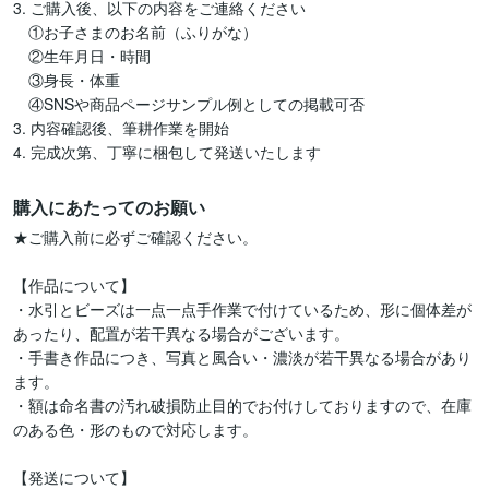
3. ご購入後、以下の内容をご連絡ください

　①お子さまのお名前（ふりがな）

　②生年月日・時間

　③身長・体重

　④SNSや商品ページサンプル例としての掲載可否

3. 内容確認後、筆耕作業を開始

4. 完成次第、丁寧に梱包して発送いたします
購入にあたってのお願い
★ご購入前に必ずご確認ください。

【作品について】

・水引とビーズは一点一点手作業で付けているため、形に個体差が
あったり、配置が若干異なる場合がございます。

・手書き作品につき、写真と風合い・濃淡が若干異なる場合があり
ます。

・額は命名書の汚れ破損防止目的でお付けしておりますので、在庫
のある色・形のもので対応します。

【発送について】
