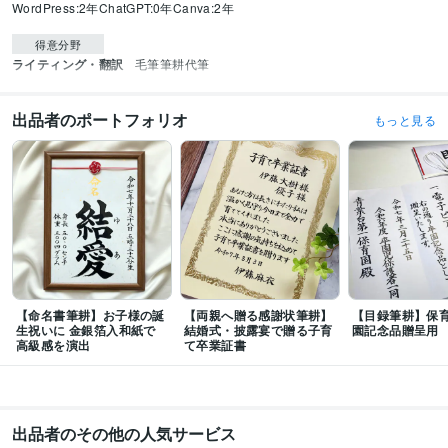
WordPress:2年
ChatGPT:0年
Canva:2年
得意分野
ライティング・翻訳
毛筆筆耕代筆
出品者のポートフォリオ
もっと見る
【命名書筆耕】お子様の誕
【両親へ贈る感謝状筆耕】
【目録筆耕】保
生祝いに 金銀箔入和紙で
結婚式・披露宴で贈る子育
園記念品贈呈用
高級感を演出
て卒業証書
出品者のその他の人気サービス