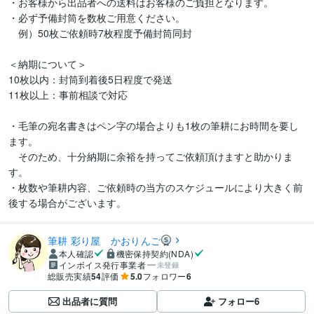
・お客様から出品者への送料はお客様のご負担となります。

・必ず予備封筒を数枚ご用意ください。

　例）50枚ご依頼時7枚程度予備封筒同封

＜納期について＞

10枚以内：封筒到着後5日程度で発送

11枚以上：事前相談で対応

・毛筆の宛名書きはペン字の場合よりも1枚の筆耕にお時間を要し
ます。

　そのため、十分納期に余裕を持ってご依頼頂けますと助かりま
す。

・枚数や筆耕内容、ご依頼時の当方のスケジュールにより大きく前
後する場合がございます。
筆耕 彩り屋 かおりんご
本人確認
機密保持契約(NDA)
インボイス発行事業者
未登録
総販売実績
54
評価
5.0
フォロワー
6
出品者に質問
フォロー
6