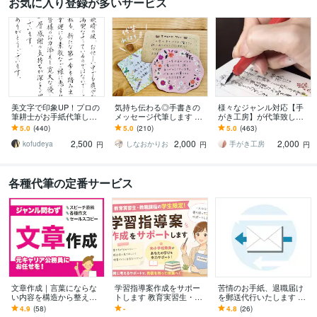
お気に入り登録が多いサービス
美文字で印象UP！プロの
気持ち伝わる◎手書きの
様々なジャンル対応【手
筆耕士がお手紙代筆しま
メッセージ代筆します お
がき工房】が代筆致しま
す ★ペン字、毛筆OK！封
手紙やサンクスレター等
す ☆手紙、履歴書、釣
5.0
(440)
5.0
(210)
5.0
(463)
筒の宛名書きもサービス
お好きな文字で♪イラスト
書、宛名書き、命名書、
2,500
2,000
2,000
します！
もOKです☆
賞状など代筆致します
kofudeya
しなおかりお
手がき工房
円
円
円
各種代筆の定番サービス
文章作成｜言葉にならな
学習指導案作成をサポー
苦情のお手紙、退職届け
い内容を構造から整えま
トします 教育実習生・教
を郵送代行いたします 匿
す スピーチ・手紙・寄
職課程の学生限定！元小
名おｋ。お礼のお手紙、
4.9
(58)
-
4.8
(26)
稿・社内文書｜場に合う
学校教員がサポート！
ファンレターにどうぞ。