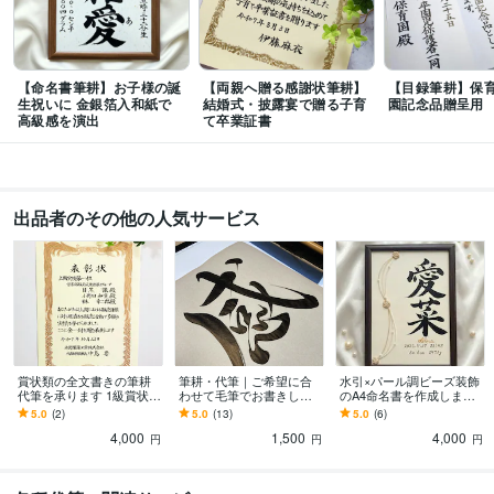
【命名書筆耕】お子様の誕
【両親へ贈る感謝状筆耕】
【目録筆耕】保
生祝いに 金銀箔入和紙で
結婚式・披露宴で贈る子育
園記念品贈呈用
高級感を演出
て卒業証書
出品者のその他の人気サービス
賞状類の全文書きの筆耕
筆耕・代筆｜ご希望に合
水引×パール調ビーズ装飾
代筆を承ります 1級賞状技
わせて毛筆でお書きしま
のA4命名書を作成します
法士の筆文字で大切な瞬
す 手書きだからこそ伝わ
出産祝い・お七夜・初節
5.0
(2)
5.0
(13)
5.0
(6)
間に彩りを添えます。
る想いがあります
句などの節目にふさわし
4,000
1,500
4,000
い記念品
円
円
円