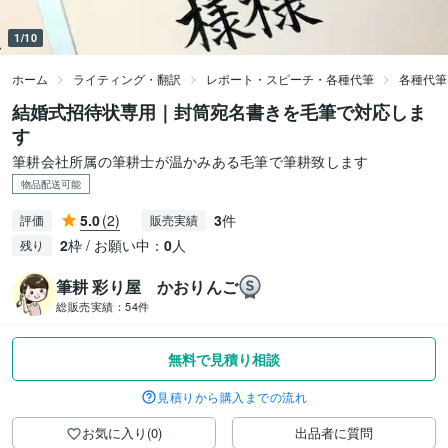
1/10
ホーム
ライティング・翻訳
レポート・スピーチ・各種代筆
各種代筆
結婚式招待状専用｜封筒宛名書きを毛筆で対応しま
す
筆耕会社所属の筆耕士が温かみある毛筆で筆耕致します
物品配送可能
5.0
(2)
3
件
評価
販売実績
2
枠 / お願い中：
0
人
残り
筆耕 彩り屋 かおりんご
総販売実績：
54件
無料で見積り相談
見積りから購入までの流れ
お気に入り(0)
出品者に質問