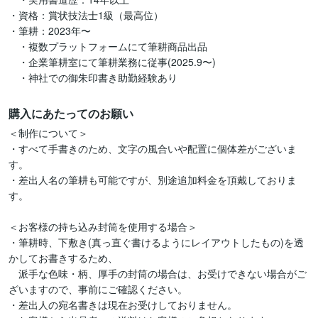
・資格：賞状技法士1級（最高位）

・筆耕：2023年〜

　・複数プラットフォームにて筆耕商品出品

　・企業筆耕室にて筆耕業務に従事(2025.9〜)

　・神社での御朱印書き助勤経験あり
購入にあたってのお願い
＜制作について＞

・すべて手書きのため、文字の風合いや配置に個体差がございま
す。

・差出人名の筆耕も可能ですが、別途追加料金を頂戴しておりま
す。

＜お客様の持ち込み封筒を使用する場合＞

・筆耕時、下敷き(真っ直ぐ書けるようにレイアウトしたもの)を透
かしてお書きするため、

　派手な色味・柄、厚手の封筒の場合は、お受けできない場合がご
ざいますので、事前にご確認ください。

・差出人の宛名書きは現在お受けしておりません。
