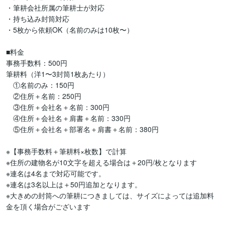
・筆耕会社所属の筆耕士が対応

・持ち込み封筒対応

・5枚から依頼OK（名前のみは10枚〜）

■料金

事務手数料：500円

筆耕料（洋1〜3封筒1枚あたり）

　①名前のみ：150円

　②住所＋名前：250円

　③住所＋会社名＋名前：300円

　④住所＋会社名＋肩書＋名前：330円

　⑤住所＋会社名＋部署名＋肩書＋名前：380円

※【事務手数料＋筆耕料×枚数】で計算

※住所の建物名が10文字を超える場合は＋20円/枚となります

※連名は4名まで対応可能です。

※連名は3名以上は＋50円追加となります。

※大きめの封筒への筆耕につきましては、サイズによっては追加料
金を頂く場合がございます
