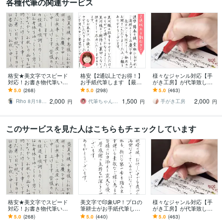
各種代筆の関連サービス
格安★美文字でスピード
格安【2通以上でお得！】
様々なジャンル対応【手
対応！お書き物代筆いた
お手紙代筆します 【最短
がき工房】が代筆致しま
します 【最短即日発送】
即日発送】【宛名書き無
す ☆手紙、履歴書、釣
5.0
(268)
5.0
(298)
5.0
(463)
宛名書き無料！願書や葉
料】願書・履歴書のサー
書、宛名書き、命名書、
2,000
1,500
2,000
書や式辞もOK◎
ビスも☆
賞状など代筆致します
Riho 8月18日〜受付一時休止
代筆ちゃん☆3500通以上の代筆実績！
手がき工房
円
円
円
このサービスを見た人はこちらもチェックしています
格安★美文字でスピード
美文字で印象UP！プロの
様々なジャンル対応【手
対応！お書き物代筆いた
筆耕士がお手紙代筆しま
がき工房】が代筆致しま
します 【最短即日発送】
す ★ペン字、毛筆OK！封
す ☆手紙、履歴書、釣
5.0
(268)
5.0
(440)
5.0
(463)
宛名書き無料！願書や葉
筒の宛名書きもサービス
書、宛名書き、命名書、