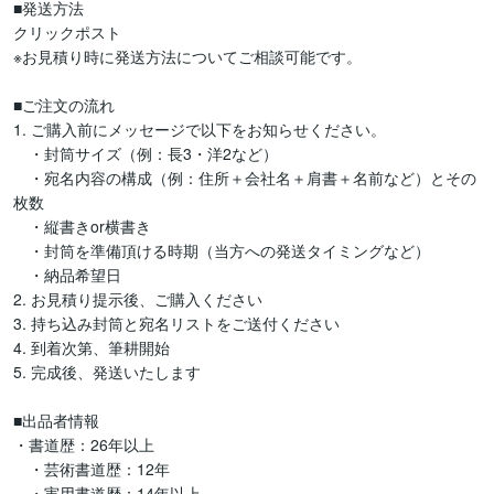
■発送方法

クリックポスト

※お見積り時に発送方法についてご相談可能です。

■ご注文の流れ

1. ご購入前にメッセージで以下をお知らせください。

　・封筒サイズ（例：長3・洋2など）

　・宛名内容の構成（例：住所＋会社名＋肩書＋名前など）とその
枚数

　・縦書きor横書き

　・封筒を準備頂ける時期（当方への発送タイミングなど）

　・納品希望日

2. お見積り提示後、ご購入ください

3. 持ち込み封筒と宛名リストをご送付ください

4. 到着次第、筆耕開始

5. 完成後、発送いたします

■出品者情報

・書道歴：26年以上

　・芸術書道歴：12年

　・実用書道歴：14年以上
