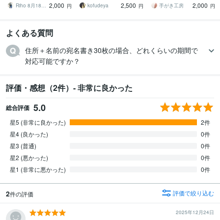
2,000
2,500
2,000
書や式辞もOK◎
します！
賞状など代筆致します
Riho 8月18日〜受付一時休止
kofudeya
手がき工房
円
円
円
よくある質問
住所＋名前の宛名書き30枚の場合、どれくらいの期間で
対応可能ですか？
評価・感想（2件）- 非常に良かった
5.0
総合評価
星5 (非常に良かった)
2件
星4 (良かった)
0件
星3 (普通)
0件
星2 (悪かった)
0件
星1 (非常に悪かった)
0件
2
評価で絞り込む
件の評価
2025年12月24日