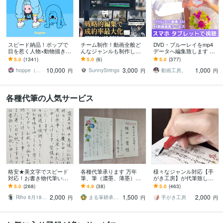
スピード納品！ポップで
チーム制作！動画全般ど
DVD・ブルーレイをmp4
目を惹く人物×動物描きま
んなジャンルも制作しま
データへ編集致します 高
す 挿絵・動画・グッズな
す チーム運営で納期も安
品質なエンコード技術でm
5.0
(1341)
5.0
(6)
5.0
(377)
ど鮮やかな配色で個性を
心！まずはどんな内容で
p4フォーマット変換！
10,000
3,000
1,000
出したい方へ
も相談ください！
hoppe（ほっぺ）
SunnyStrings
動画工房。
円
円
円
各種代筆の人気サービス
格安★美文字でスピード
各種代筆承ります 万年
様々なジャンル対応【手
対応！お書き物代筆いた
筆、筆（濃墨、薄墨）、
がき工房】が代筆致しま
します 【最短即日発送】
ペン、場面に応じて、対
す ☆手紙、履歴書、釣
5.0
(268)
4.9
(38)
5.0
(463)
宛名書き無料！願書や葉
応可能
書、宛名書き、命名書、
2,000
1,500
2,000
書や式辞もOK◎
賞状など代筆致します
Riho 8月18日〜受付一時休止
まる筆耕承ります
手がき工房
円
円
円