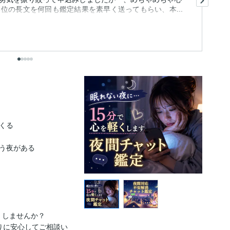
位の長文を何回も鑑定結果を素早く送ってもらい、本...
り
づ.
も
出
る

う夜がある

しませんか？

りに安心してご相談い