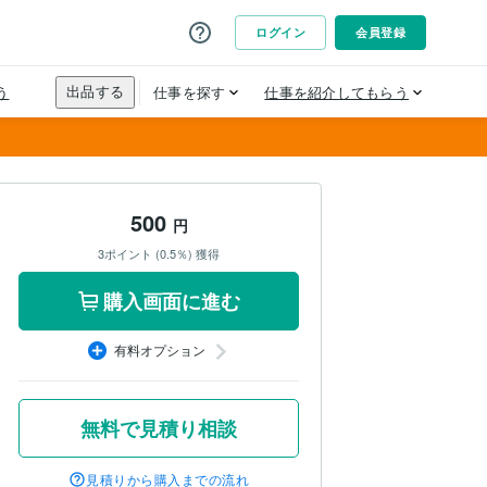
500
円
3ポイント (0.5％) 獲得
購入画面に進む
有料オプション
無料で見積り相談
見積りから購入までの流れ