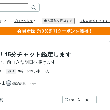
会員登録で10％割引クーポンを獲得！
！15分チャット鑑定します
い、前向きな明日へ導きます
件
3
枠 / お願い中：
0
人
残り
定士
総販売実績：
164件
想
お気に入り（8）