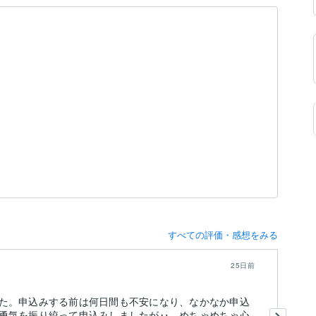
）
すべての評価・感想をみる
25日前
た。申込みする前は何日間も不安になり、なかなか申込
長
勇気を振り絞って申込みしましたが‥、めちゃめちゃ心
さ