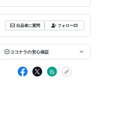
出品者に質問
フォロー
23
ココナラの安心保証
匿名
い間理解できない、なぜ？と自分の中に落とし込めずにいたことが、
れ、またぐるぐるもやもやしていたためお願いしました。私の気持ち