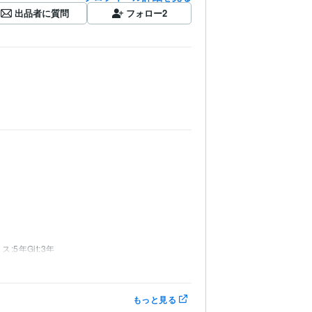
出品者に質問
フォロー
2
ス:5年
Git:3年
もっと見る