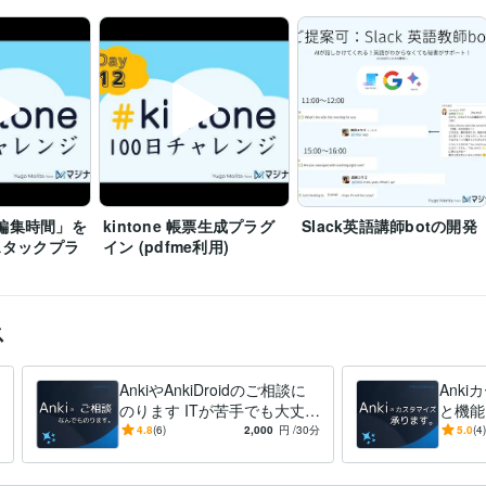
年
intoneカスタマイズ
Ankiカスタマイズ
業務整理・業務自動化
kintone伴走支援
改善
市民開発
伴走支援
anki
教育
暗記
受験
台湾でご希望の観光地・店舗で写真撮影など
観光
で「編集時間」を
kintone 帳票生成プラグ
Slack英語講師botの開発
スタックプラ
イン (pdfme利用)
ス
AnkiやAnkiDroidのご相談に
Ank
のります ITが苦手でも大丈
と機能
夫。記憶の定着を加速させま
に不満
4.8
(6)
2,000
円
/30分
5.0
(4)
す
マイズ