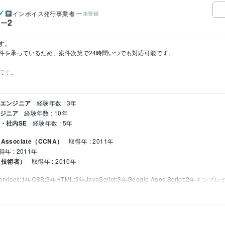
インボイス発行事業者
未登録
2
ワー
。

件を承っているため、案件次第で24時間いつでも対応可能です。

です。
ドエンジニア
経験年数 : 3年
ンジニア
経験年数 : 10年
ム・社内SE
経験年数 : 5年
rk Associate（CCNA）
取得年 : 2011年
得年 : 2011年
報技術者）
取得年 : 2010年
rvices:1年
CSS:3年
HTML:3年
JavaScript:3年
Google Apps Script:2年
オンプレミ
owerPoint:13年
Word:13年
kintone:1年
Canva:3年
Figma:3年
Adobe XD:3年