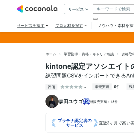
ホーム
学習指導・資格・キャリア相談
資格取
kintone認定アソシエイト
練習問題CSVをインポートできるAn
0
件
-
販売実績
残
評価
森田ユウゴ
総販売実績：
18件
プラチナ認定者の
直近3ヶ月で高い
サービス