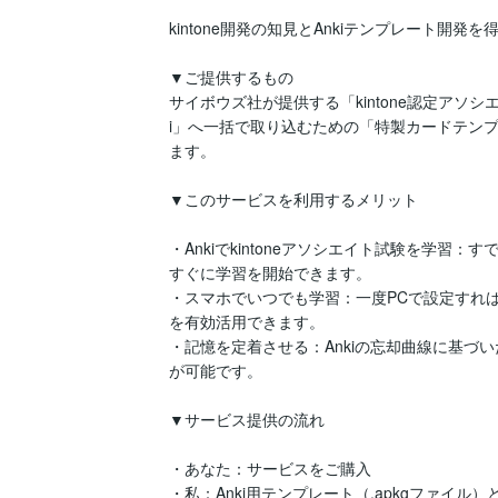
kintone開発の知見とAnkiテンプレート開
▼ご提供するもの

サイボウズ社が提供する「kintone認定アソシ
i」へ一括で取り込むための「特製カードテンプ
ます。

▼このサービスを利用するメリット

・Ankiでkintoneアソシエイト試験を学習
すぐに学習を開始できます。

・スマホでいつでも学習：一度PCで設定すれ
を有効活用できます。

・記憶を定着させる：Ankiの忘却曲線に基づ
が可能です。

▼サービス提供の流れ

・あなた：サービスをご購入

・私：Anki用テンプレート（.apkgファイル