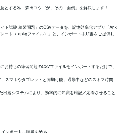
発を得意とする私、森田ユウゴが、その「面倒」を解決します！

エイト試験 練習問題」のCSVデータを、記憶効率化アプリ「Ank
レート（.apkgファイル）」と、インポート手順書をご提供し
：すでにお持ちの練習問題のCSVファイルをインポートするだけで、
ば、スマホやタブレットと同期可能。通勤中などのスキマ時間
いた出題システムにより、効率的に知識を暗記／定着させること
）とインポート手順書を納品
