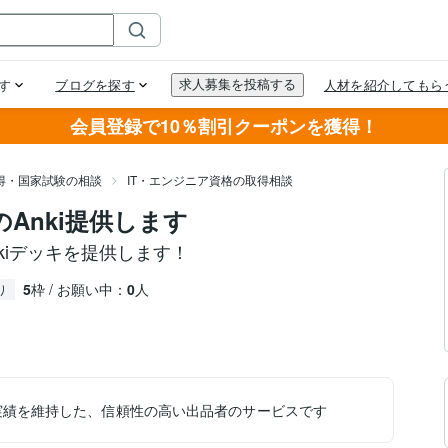
会員登録で10％割引クーポンを獲得！
得・国家試験の相談
IT・エンジニア資格の取得相談
のAnki提供します
kiデッキを提供します！
5
枠 / お願い中：
0
人
り
実績を維持した、信頼性の高い出品者のサービスです