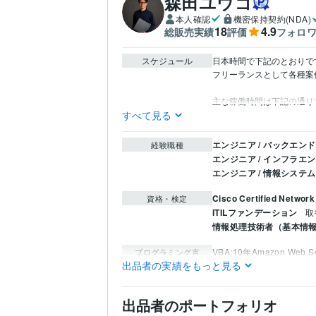
森田ユウゴ
本人確認
機密保持契約(NDA)
18
4.9
総販売実績
評価
フォロ
スケジュール
日本時間で下記のとおりです
フリーランスとして各種案
主な稼働時間は下記の通り
すべて見る
エンジニア / バックエン
経験職種
エンジニア / インフラエ
エンジニア / 情報システ
Cisco Certified Netwo
資格・検定
ITILファンデーション
取
情報処理技術者（基本情
VBA:10年
Amazon Web Se
プログラミング言
語・フレームワーク
出品者の実績をもっと見る
Access:10年
Excel:13年
P
ビジネス・クリエイ
ティブツール
出品者のポートフォリオ