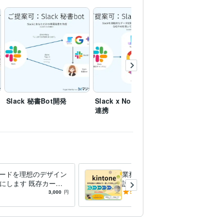
各種ITシステム・SaaS運用構築
Windows(Ser
Slack 秘書Bot開発
Slack x Notion x 生成AI
Google 
連携
開発-Kind
iカードを理想のデザイン
業務に最適なkintone環境を
にします 既存カード
設計・構築します 元ITインフ
な方へ、プロがカスタ
ラエンジニアが運用を見据え
3,000
円
5.0
(1)
100,000
円
！
て初期構築します。