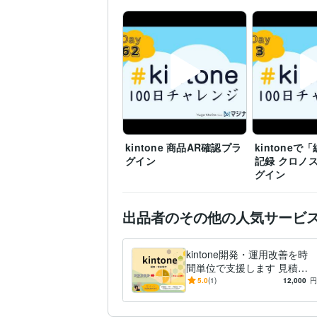
kintone:2年
キントーン:2
その他ツール
IT相談・システム開発
k
得意分野
ver)自動化
kintone
Javascript
業務
出張撮影・出張サービス
台湾
日系企業
小売り
kintone 商品AR確認プラ
kintone
グイン
記録 クロノ
グイン
出品者のその他の人気サービ
kintone開発・運用改善を時
間単位で支援します 見積不
要の工数チケット型。設定変
5.0
(1)
12,000
円
更・JS・プラグイン調査まで