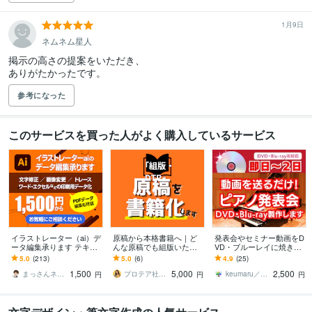
1月9日
ネムネム星人
掲示の高さの提案をいただき、

ありがたかったです。
参考になった
このサービスを買った人がよく購入しているサービス
イラストレーター（ai）デ
原稿から本格書籍へ｜ど
発表会やセミナー動画をD
ータ編集承ります テキス
んな原稿でも組版いたし
VD・ブルーレイに焼きま
トや画像の変更をしたい
ます InDesign使用の本格
す 安価なのに、スピーデ
5.0
(213)
5.0
(6)
4.9
(25)
方へ。簡単なデータ修正
組版！製本サービスまで
ィーかつ高品質にお届
1,500
5,000
2,500
します。
一貫対応
け！即日発送も可能！
まっさんネット
プロテア社ななえ
keumaru／けうまる
円
円
円