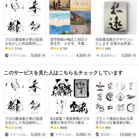
プロの書道家が筆の質感
習字師範が幅広く対応☆
現役書道家がデザインい
を生かした作品制作しま
美文字、エモ字、手書き
たします 全国大会受賞歴
す 抽象的な筆文字から多
します 商用利用OK◎ 筆
のある書道家が作品制作
5.0
(114)
5.0
(176)
5.0
(48)
様な書体に対応します。
文字も、お洒落な英字も
いたします
5,000
4,500
5,000
墨絵ご希望の方も。
お任せ下さい！
すずりまsuzurima
アトリエ Lapin
書道家れい
円
円
円
このサービスを見た人はこちらもチェックしています
プロの書道家が筆の質感
5点提案！実績多数のプロ
ブランド価値を高める筆
を生かした作品制作しま
書家が筆文字ロゴ書きま
文字ロゴを書道家が制作
す 抽象的な筆文字から多
す CM・映画タイトル起用
します 商用利用OK！初め
5.0
(114)
5.0
(859)
4.9
(89)
様な書体に対応します。
実績あり！書道家が墨
ての方大歓迎！ロゴに込
5,000
5,000
10,000
墨絵ご希望の方も。
絵・筆文字書きます
める想いを形にします
すずりまsuzurima
すずりまsuzurima
書道家・デザイナー 風（かぜ）
円
円
円