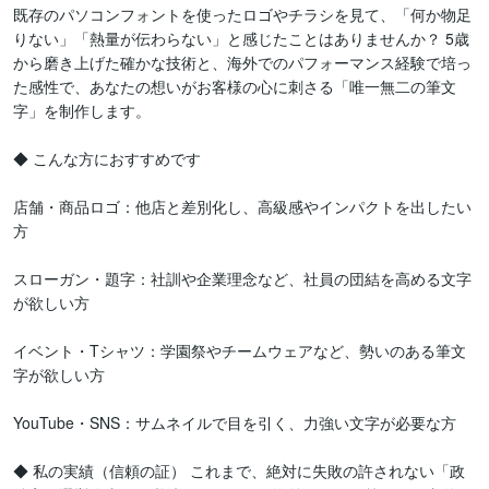
既存のパソコンフォントを使ったロゴやチラシを見て、「何か物足
りない」「熱量が伝わらない」と感じたことはありませんか？ 5歳
から磨き上げた確かな技術と、海外でのパフォーマンス経験で培っ
た感性で、あなたの想いがお客様の心に刺さる「唯一無二の筆文
字」を制作します。

◆ こんな方におすすめです

店舗・商品ロゴ：他店と差別化し、高級感やインパクトを出したい
方

スローガン・題字：社訓や企業理念など、社員の団結を高める文字
が欲しい方

イベント・Tシャツ：学園祭やチームウェアなど、勢いのある筆文
字が欲しい方

YouTube・SNS：サムネイルで目を引く、力強い文字が必要な方

◆ 私の実績（信頼の証） これまで、絶対に失敗の許されない「政