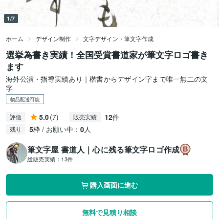
1/7
ホーム
デザイン制作
文字デザイン・筆文字作成
選挙為書き実績！全国受賞書道家が筆文字ロゴ書き
ます
海外公演・指導実績あり｜楷書からデザイン字まで唯一無二の文
字
物品配送可能
5.0
(7)
12
件
評価
販売実績
5
枠 / お願い中：
0
人
残り
筆文字屋 書道人｜心に残る筆文字ロゴ作成
総販売実績：
13件
購入画面に進む
無料で見積り相談