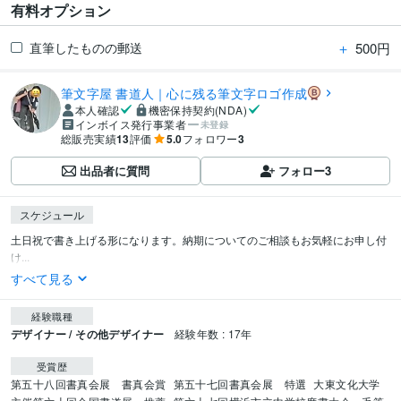
有料オプション
＋
500円
直筆したものの郵送
筆文字屋 書道人｜心に残る筆文字ロゴ作成
本人確認
機密保持契約(NDA)
インボイス発行事業者
未登録
総販売実績
13
評価
5.0
フォロワー
3
出品者に質問
フォロー
3
スケジュール
土日祝で書き上げる形になります。納期についてのご相談もお気軽にお申し付
け...
すべて見る
経験職種
デザイナー / その他デザイナー
経験年数 : 17年
受賞歴
第五十八回書真会展　書真会賞
第五十七回書真会展　特選
大東文化大学