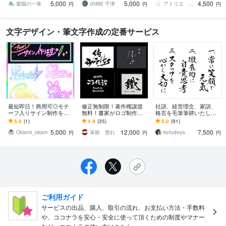
5,000
5,000
4,500
透過も無料♪
お任せ下さい！
紫陽の一筆
chiiiii2 千津
アトリエ Lapin
円
円
円
文字デザイン・筆文字作成の定番サービス
最短即日！商用可◎モチ
修正無制限！著作権譲渡
社訓、経営理念、家訓、
ーフ入りサイン制作を承
無料！書家がロゴ制作し
格言を毛筆筆耕いたしま
ります どこを探しても見
ます 深みと躍動感と迫力
す ◎筆耕士による美しく
5.0
(1)
4.9
(35)
5.0
(91)
つからない、世界で1つの
と温もり溢れる筆文字を
格調高い仕上がり◎贈り
5,000
12,000
7,500
モチーフ入りサイン
お届けします！
物にもおすすめです
Okiami_okam
筆耕 墨れ
kofudeya
円
円
円
ご利用ガイド
サービスの出品、購入、取引の流れ、お支払い方法・手数料
や、ココナラを安心・安全に使って頂くための制度やマナー