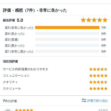
評価・感想（7件）- 非常に良かった
5.0
総合評価
星5 (非常に良かった)
7件
星4 (良かった)
0件
星3 (普通)
0件
星2 (悪かった)
0件
星1 (非常に悪かった)
0件
項目別評価
サービス内容/提案のわかりやすさ
コミュニケーション
クオリティ
スケジュール
7
評価で絞り込む
件の評価
6月30日