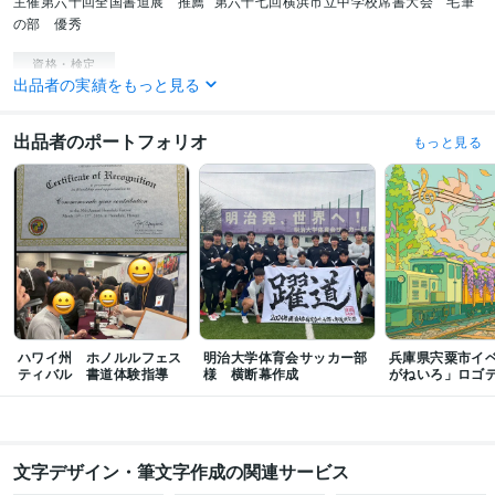
主催第六十回全国書道展　推薦
第六十七回横浜市立中学校席書大会　毛筆
の部　優秀
資格・検定
出品者の実績をもっと見る
TOEIC
取得年 : 2023年
実用英語技能検定準1級
取得年 : 2020年
日商簿記検定3級
取得年 : 2022年
出品者のポートフォリオ
もっと見る
得意分野
デザイン制作
【書道】筆文字ロゴ制作、お手本制作　等
書道
デザイン
芸術
教育
語学力
英語
ビジネスレベル
ハワイ州 ホノルルフェス
明治大学体育会サッカー部
兵庫県宍粟市イ
ティバル 書道体験指導
様 横断幕作成
がねいろ」ロゴ
文字デザイン・筆文字作成の関連サービス