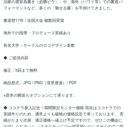
治家の選挙為書き（必勝ビラ）」や、海外（ハワイ等）での書道パ
フォーマンスなど、多くの「魅せる書」を手掛けてきました。

書道歴17年 / 全国大会 複数回受賞

海外での指導・プロデュース実績あり

有名大学・サークルのロゴデザイン多数

◆ ご提供内容

修正：5回まで無料

納品形式：JPG / PNG（背景透過）/ PDF

※原本の郵送もオプションにて承ります。

◆ ココナラ参入記念！期間限定モニター価格 現在はココナラでの
実績作りのため、通常よりも破格の価格設定で承っております。 実
績がたまり次第、適正価格へ値上げ予定ですので、ぜひこの機会に
お試しください！ （クオリティには一切妥協いたしませんのでご安