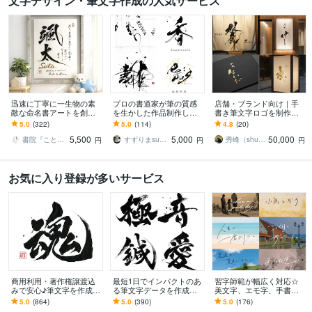
文字デザイン・筆文字作成の人気サービス
迅速に丁寧に一生物の素
プロの書道家が筆の質感
店舗・ブランド向け｜手
敵な命名書アートを創作
を生かした作品制作しま
書き筆文字ロゴを制作し
します 一筆一筆に心を込
す 抽象的な筆文字から多
ます 〜看板・暖簾・商品
5.0
(322)
5.0
(114)
4.8
(20)
めた手書き毛筆の魅力を
様な書体に対応します。
ラベルなど商用利用にも
5,500
5,000
50,000
お子様のお誕生の記念に
墨絵ご希望の方も。
対応〜
書院『ことのは』
すずりまsuzurima
秀峰（shuho）＠書道家・筆文字制作
円
円
円
お気に入り登録が多いサービス
商用利用・著作権譲渡込
最短1日でインパクトのあ
習字師範が幅広く対応☆
みで安心♪筆文字を作成し
る筆文字データを作成し
美文字、エモ字、手書き
ます 総実績900件超大好
ます 高解像度データをス
します 商用利用OK◎ 筆
5.0
(864)
5.0
(390)
5.0
(176)
評！文字切り抜き・背景
ピード納品いたします！
文字も、お洒落な英字も