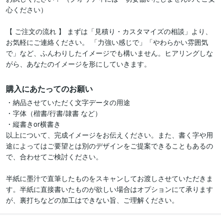
心ください）

【 ご注文の流れ 】 まずは「見積り・カスタマイズの相談」より、
お気軽にご連絡ください。 「力強い感じで」「やわらかい雰囲気
で」など、ふんわりしたイメージでも構いません。ヒアリングしな
がら、あなたのイメージを形にしていきます。
購入にあたってのお願い
・納品させていただく文字データの用途

・字体（楷書/行書/隷書 など）

・縦書きor横書き

以上について、完成イメージをお伝えください。また、書く字や用
途によってはご要望とは別のデザインをご提案できることもあるの
で、合わせてご検討ください。

半紙に墨汁で直筆したものをスキャンしてお渡しさせていただきま
す。半紙に直接書いたものが欲しい場合はオプションにて承ります
が、裏打ちなどの加工はできない旨、ご理解ください。