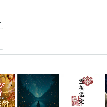
oogle サイト:7年
Google スプレッドシート:7年
Google スライド:7年
Google 
7年
Google Analytics:7年
Google Search Console:7年
Google Tag Manager:7年
C
pCut:5年
PowerDirector:3年
Adobe Illustrator:3年
Canva:7年
ス
運気上昇
縁結び
不安解消
指名鑑定
片思い成就
手相鑑定
2008年2月