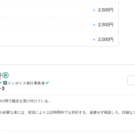
＋
2,500円
＋
2,500円
＋
2,000円
者
インボイス発行事業者
3
ー
:00の間で鑑定を受け付けている。

が必要な者には、状況により上記時間外でも対応する。遠慮せず相談しろ。詳細な