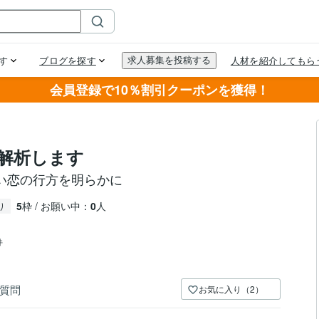
会員登録で10％割引クーポンを獲得！
解析します
い恋の行方を明らかに
5
枠 / お願い中：
0
人
り
件
質問
お気に入り（2）