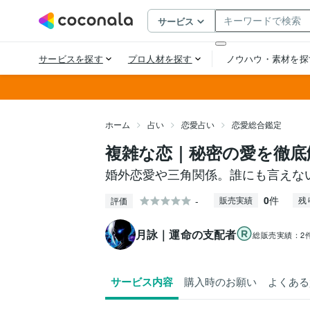
ホーム
占い
恋愛占い
恋愛総合鑑定
複雑な恋｜秘密の愛を徹底
婚外恋愛や三角関係。誰にも言えな
0
件
-
販売実績
残
評価
月詠｜運命の支配者
総販売実績：
2
サービス内容
購入時のお願い
よくある