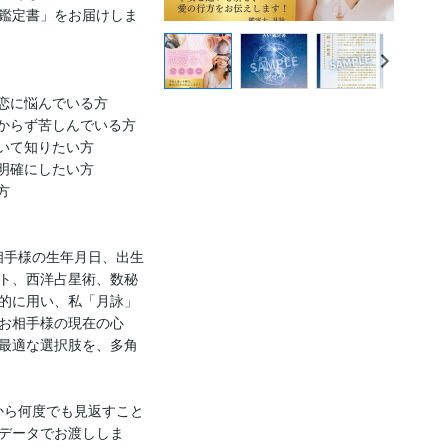
鑑定書」をお届けしま
恋に悩んでいる方

からず苦しんでいる方

いて知りたい方

明確にしたい方



お相手様の生年月日、出生
ト、西洋占星術、数秘
的に用い、私「月詠」
お相手様の現在の心
最適な選択肢を、多角
後から何度でも見返すこと
てデータでお渡ししま