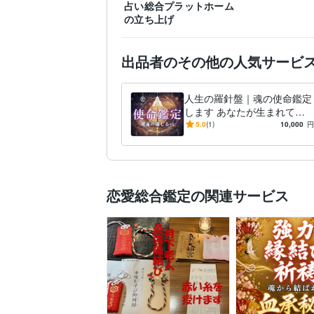
占い総合プラットホーム
Access:10年
Excel:10年
G
ビジネス・クリエイ
ティブツール
の立ち上げ
freee:3年
Moneyfoward:
Adobe Photoshop:7年
Ca
出品者のその他の人気サービ
占い
数秘術
未来予知
得意分野
明治大学
2002年3月 ~ 
学歴
人生の羅針盤｜魂の使命鑑定
英語
日常会話レベル
語学力
します あなたが生まれてき
た意味。人生の指針を詳細に
5.0
(1)
10,000
円
解説
恋愛総合鑑定の関連サービス