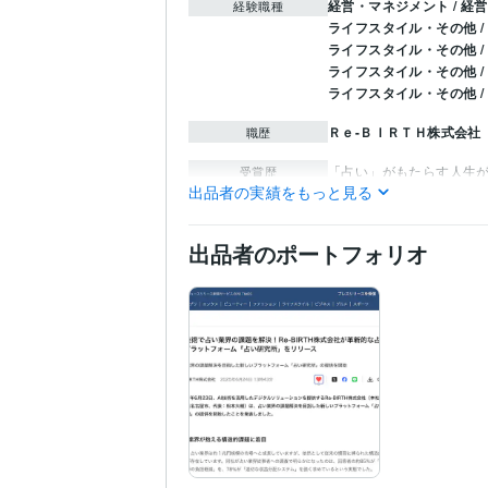
経営・マネジメント / 経営
経験職種
ライフスタイル・その他 /
ライフスタイル・その他 
ライフスタイル・その他 /
ライフスタイル・その他 /
Ｒｅ‐ＢＩＲＴＨ株式会社
職歴
「占い」がもたらす人生
受賞歴
出品者の実績をもっと見る
手相鑑定士
取得年 : 201
資格・検定
姓名判断鑑定士
取得年 : 
出品者のポートフォリオ
タロットカード士
取得年 
スピリチュアルタロット
数秘術鑑定士
取得年 : 2
四柱推命鑑定士
取得年 : 
九星気学鑑定士
取得年 : 
心理カウンセリングスペ
Google アナリティクス
ネットマーケティング検
C:10年
HTML:7年
Java:5
プログラミング言
語・フレームワーク