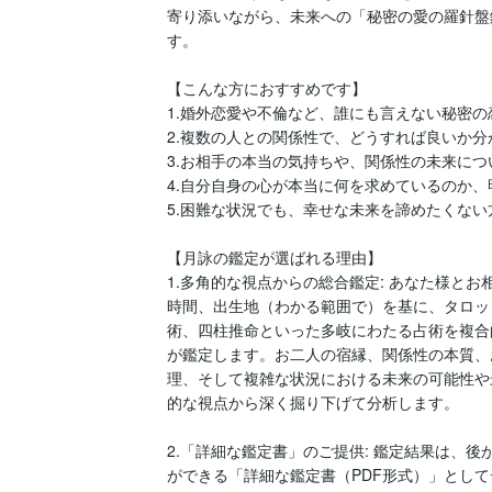
寄り添いながら、未来への「秘密の愛の羅針盤
す。

【こんな方におすすめです】

1.婚外恋愛や不倫など、誰にも言えない秘密の
2.複数の人との関係性で、どうすれば良いか分
3.お相手の本当の気持ちや、関係性の未来につ
4.自分自身の心が本当に何を求めているのか、
5.困難な状況でも、幸せな未来を諦めたくない方
【月詠の鑑定が選ばれる理由】

1.多角的な視点からの総合鑑定: あなた様と
時間、出生地（わかる範囲で）を基に、タロッ
術、四柱推命といった多岐にわたる占術を複合
が鑑定します。お二人の宿縁、関係性の本質、
理、そして複雑な状況における未来の可能性や
的な視点から深く掘り下げて分析します。

2.「詳細な鑑定書」のご提供: 鑑定結果は、
ができる「詳細な鑑定書（PDF形式）」とし