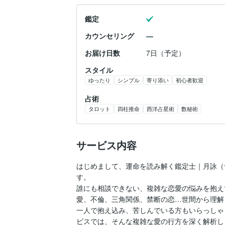
鑑定
カウンセリング
お届け日数
7日（予定）
スタイル
ゆったり
シンプル
寄り添い
初心者歓迎
占術
タロット
四柱推命
西洋占星術
数秘術
サービス内容
はじめまして、運命を読み解く鑑定士｜月詠（
す。

誰にも相談できない、複雑な恋愛の悩みを抱え
愛、不倫、三角関係、禁断の恋…世間から理解
一人で抱え込み、苦しんでいる方もいらっしゃ
ビスでは、そんな複雑な愛の行方を深く解析し