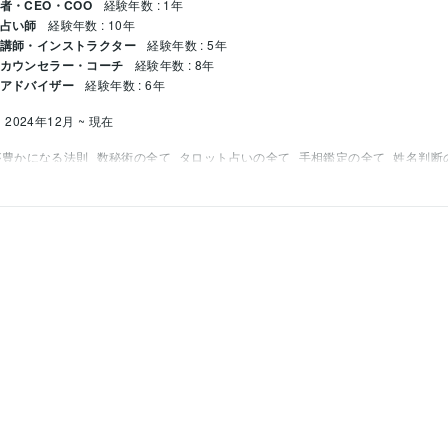
者・CEO・COO
経験年数 : 1年
 占い師
経験年数 : 10年
/ 講師・インストラクター
経験年数 : 5年
 カウンセラー・コーチ
経験年数 : 8年
 アドバイザー
経験年数 : 6年
2024年12月 ~ 現在
が豊かになる法則
数秘術の全て
タロット占いの全て
手相鑑定の全て
姓名判断
3年
2014年
: 2017年
士
取得年 : 2009年
011年
2014年
2014年
シャリスト
取得年 : 2019年
個人認定資格（GAIQ）
取得年 : 2016年
定
取得年 : 2019年
年
VB:15年
GitHub:3年