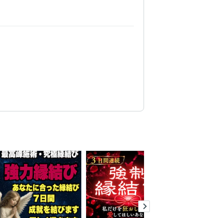
ドキュメント:7年
PowerPoint:13年
Word:15年
hatGPT:5年
niji・journey:5年