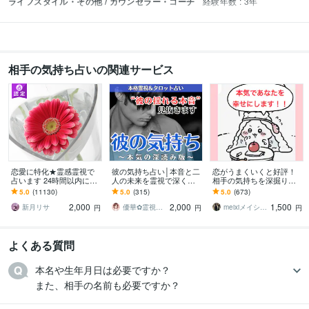
ライフスタイル・その他 / カウンセラー・コーチ
経験年数 : 3年
相手の気持ち占いの関連サービス
恋愛に特化★霊感霊視で
彼の気持ち占い│本音と二
恋がうまくいくと好評！
占います 24時間以内に返
人の未来を霊視で深く視
相手の気持ちを深掘りし
信、スピリチュアル鑑定
ます ※彼女の気持ちもO
ます 不倫・復縁◎。霊感
5.0
(11130)
5.0
(315)
5.0
(673)
K！6,000文字超で具体的
タロットで潜在意識まで
2,000
2,000
1,500
なアドバイスも
迅速丁寧に鑑定します
新月リサ
優華✿霊視で導く癒やしの恋占い師
meixiメイシー☆幸せ引き寄せる占い師
円
円
円
よくある質問
本名や生年月日は必要ですか？

また、相手の名前も必要ですか？