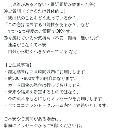
　（連絡がある／ない・最近距離が縮まった等）

④ご質問（できるだけ具体的に）

「彼は私のことをどう思っているか？」

「この恋は進展する可能性があるか？」など

　1つ〜2つ程度のご質問でOKです。

⑤今感じているお気持ち（不安・期待・迷いなど）

　連絡がこなくて不安

　自分から動くべきか迷っている など

【ご注意事項】

・鑑定結果は２４時間以内にお届けします。

・約500〜800文字の内容になります。

・カード画像の添付は行っておりません

・未来や結果を断定するものではなく、

　今の流れをもとにしたメッセージをお届けします

・全てココナラのトークルーム内でご連絡いたします。

ご不安やご質問がある場合は、

事前にメッセージからご相談くださいね。
