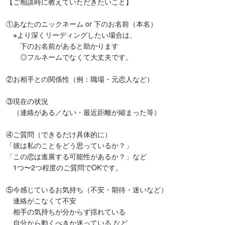
【ご相談時に教えていただきたいこと】

①あなたのニックネーム or 下のお名前（本名）

　※より深くリーディングしたい場合は、

　　下のお名前があると助かります　

　　◎フルネームでなくて大丈夫です。

②お相手との関係性（例：職場・元恋人など）

③現在の状況

　（連絡がある／ない・最近距離が縮まった等）

④ご質問（できるだけ具体的に）

「彼は私のことをどう思っているか？」

「この恋は進展する可能性があるか？」など

　1つ〜2つ程度のご質問でOKです。

⑤今感じているお気持ち（不安・期待・迷いなど）

　連絡がこなくて不安

　相手の気持ちが分からず揺れている

　自分から動くべきか迷っている など
