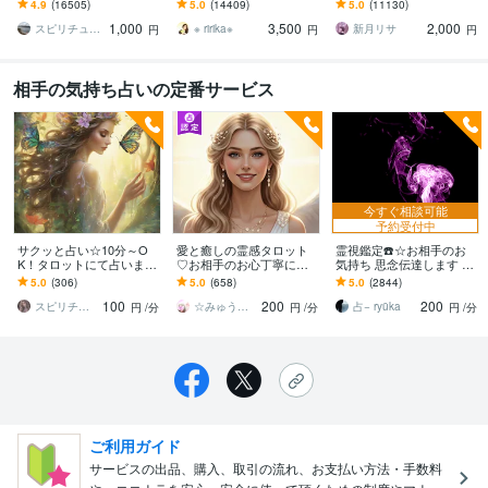
ます 【詳細不要】好きな
霊視鑑定♡恋愛アドバイ
信、スピリチュアル鑑定
4.9
(16505)
5.0
(14409)
5.0
(11130)
人の本音と将来への思
ザーとして相手の心理も
1,000
3,500
2,000
い。私をどう思ってる？
詳しく解説します
スピリチュアルカウンセラー沙耶美
※ ririka※
新月リサ
円
円
円
相手の気持ち占いの定番サービス
今すぐ相談可能
予約受付中
サクッと占い☆10分～O
愛と癒しの霊感タロット
霊視鑑定☎️☆お相手のお
K！タロットにて占います
♡お相手のお心丁寧に視
気持ち 思念伝達します 最
今すぐ答えが欲しい方☆
ます 雑誌CREA掲載☆現
短6時間以内に 思念伝達 /
5.0
(306)
5.0
(658)
5.0
(2844)
モヤモヤ解消！気になる
状を読み解き望む未来へ
SNS問題 不倫
100
200
200
彼の本音に迫る！
進むお手伝い
スピリチュアル鑑定士☆未空煌misora
☆みゅう☆愛と癒しをあなたに
占− ryūka
円
/分
円
/分
円
/分
ご利用ガイド
サービスの出品、購入、取引の流れ、お支払い方法・手数料