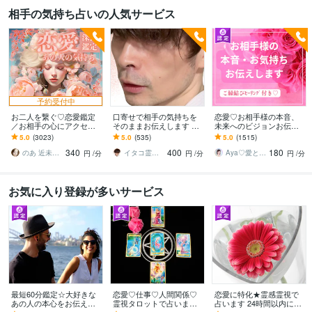
相手の気持ち占いの人気サービス
予約受付中
お二人を繋ぐ♡恋愛鑑定
口寄せで相手の気持ちを
恋愛♡お相手様の本音、
／お相手の心にアクセス
そのままお伝えします 現
未来へのビジョンお伝え
します お相手の温度感／
状を把握し未来を切り開
します どんな関係でも細
5.0
(3023)
5.0
(535)
5.0
(1515)
片思い／複雑／復縁／遠
く方法を具体的にお伝え
密にお伝えします✨ツイン
340
400
180
距離／全世代鑑定中❣
します
レイ ソウルメイト
のあ 近未来鑑定師 TR OR LE
イタコ霊能者 豊珠
Aya♡愛と光のスピリチュアルガイド
円
/分
円
/分
円
/分
お気に入り登録が多いサービス
最短60分鑑定☆大好きな
恋愛♡仕事♡人間関係♡
恋愛に特化★霊感霊視で
あの人の本心をお伝えし
霊視タロットで占います
占います 24時間以内に返