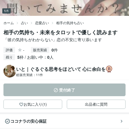
1/1
ホーム
占い
恋愛占い
相手の気持ち占い
相手の気持ち・未来をタロットで優しく読みます
「彼の気持ちがわからない」恋の不安に寄り添います
-
0
件
評価
販売実績
5
枠 / お願い中：
0
人
残り
いと｜ぐるぐる思考をほどいて 心に余白を
総販売実績：
11件
受付終了
お気に入り(1)
出品者に質問
ココナラの安心保証