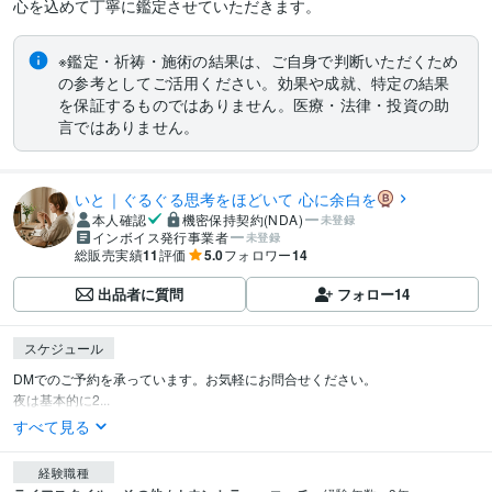
心を込めて丁寧に鑑定させていただきます。
※鑑定・祈祷・施術の結果は、ご自身で判断いただくため
の参考としてご活用ください。効果や成就、特定の結果
を保証するものではありません。医療・法律・投資の助
言ではありません。
いと｜ぐるぐる思考をほどいて 心に余白を
本人確認
機密保持契約(NDA)
未登録
インボイス発行事業者
未登録
総販売実績
11
評価
5.0
フォロワー
14
出品者に質問
フォロー
14
スケジュール
DMでのご予約を承っています。お気軽にお問合せください。

夜は基本的に2...
すべて見る
経験職種