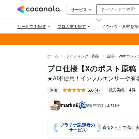
ホーム
ライティング・翻訳
記事・Webコンテ
プロ仕様【Xのポスト原稿
★AI不使用！インフルエンサーや有
4
件
5.0
(4)
販売実績
評価
marke8
総販売実績：
2,738件
プラチナ認定者の
直近3ヶ月で高い
サービス