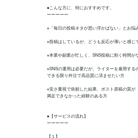
●こんな方に、特におすすめです。

ーーーーー

※「毎日の投稿ネタが思い浮かばない」とお悩み
※投稿はしているが、どうも反応が薄いと感じて
※本業や副業が忙しく、SNS投稿に割く時間がな
※SNSの運用は必要だが、ライターを雇用するの
できる限り外注で高品質に済ませたい方

※安さ重視で依頼した結果、ポスト原稿の質が

満足できなかった経験のある方

●【サービスの流れ】

ーーーーー

【１】
