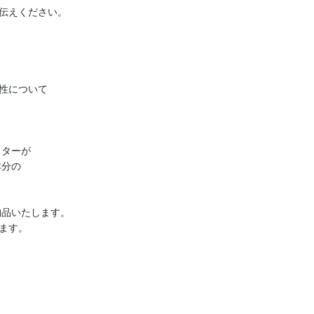
伝えください。

性について

分の

品いたします。

す。
