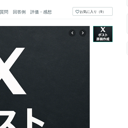
質問
回答例
評価・感想
お気に入り（9）