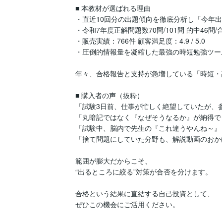
■ 本教材が選ばれる理由

・直近10回分の出題傾向を徹底分析し「今年出
・令和7年度正解問題数70問/101問 的中46問/合
・販売実績：766件 顧客満足度：4.9 / 5.0

・圧倒的情報量を凝縮した最強の時短勉強ツール
年々、合格報告と支持が急増している「時短・
■ 購入者の声（抜粋）

「試験3日前、仕事が忙しく絶望していたが、
「丸暗記ではなく『なぜそうなるか』が納得で
「試験中、脳内で先生の『これ違うやんね～』
「捨て問題にしていた分野も、解説動画のおか
範囲が膨大だからこそ、

“出るところに絞る”対策が合否を分けます。

合格という結果に直結する自己投資として、

ぜひこの機会にご活用ください。
