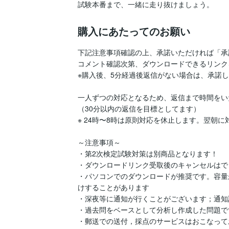
試験本番まで、一緒に走り抜けましょう。
購入にあたってのお願い
下記注意事項確認の上、承諾いただければ「承
コメント確認次第、ダウンロードできるリンク
※購入後、5分経過後返信がない場合は、承諾し
一人ずつの対応となるため、返信まで時間をい
（30分以内の返信を目標としてます）

※ 24時〜8時は原則対応を休止します。翌朝に
～注意事項～

・第2次検定試験対策は別商品となります！

・ダウンロードリンク受取後のキャンセルはで
・パソコンでのダウンロードが推奨です。容量
けすることがあります

・深夜等に通知が行くことがございます；通知設
・過去問をベースとして分析し作成した問題です
・郵送での送付，採点のサービスはおこなって