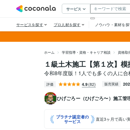
ホーム
学習指導・資格・キャリア相談
資格取
１級土木施工【第１次】模
令和8年度版！1人でも多くの人に合
202
4.9
(82)
販売実績
評価
ひげごろー（ひげごろ〜）施工管
プラチナ認定者の
直近3ヶ月で高い
サービス