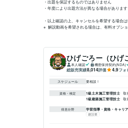
・出題を保証するものではありません

・年度により出題方法が異なる場合があります

・以上確認の上、キャンセルを希望する場合は5
※  解説動画を希望される場合は、有料オプシ
ひげごろー（ひげ
本人確認
機密保持契約(NDA)
8,014
4.9
総販売実績
評価
フォ
スケジュール
要相談！
1級土木施工管理技士
取得
資格・検定
1級建築施工管理技士
取得
学習指導・資格・キャリ
得意分野
建設業