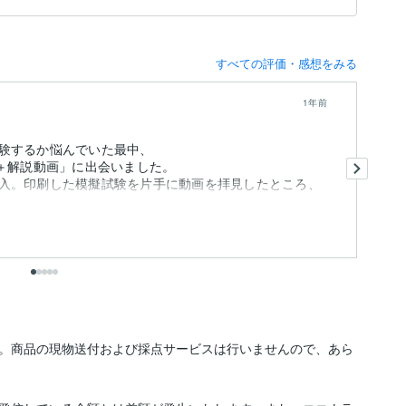
すべての評価・感想をみる
1年前
験するか悩んでいた最中、
試
験＋解説動画」に出会いました。
く
入。印刷した模擬試験を片手に動画を拝見したところ、
試
体
も
す。商品の現物送付および採点サービスは行いませんので、あら