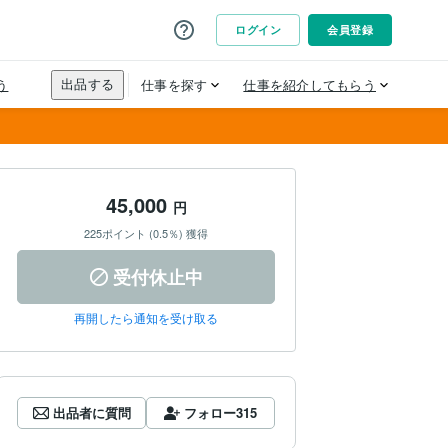
45,000
円
225ポイント (0.5％) 獲得
受付休止中
再開したら通知を受け取る
出品者に質問
フォロー
315