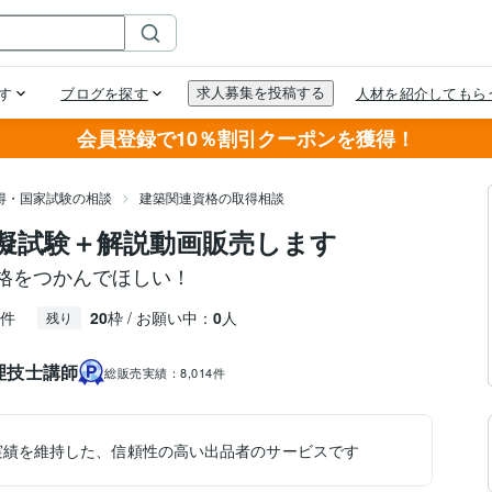
会員登録で10％割引クーポンを獲得！
得・国家試験の相談
建築関連資格の取得相談
擬試験＋解説動画販売します
格をつかんでほしい！
件
20
枠 / お願い中：
0
人
残り
理技士講師
総販売実績：
8,014件
実績を維持した、信頼性の高い出品者のサービスです