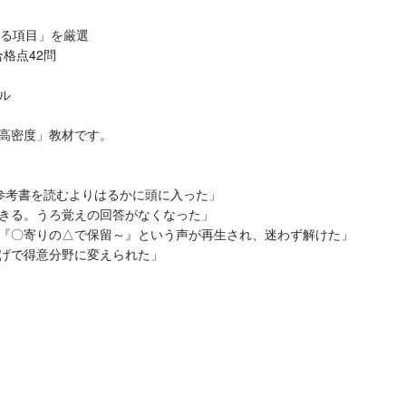
る項目」を厳選

格点42問



高密度」教材です。

参考書を読むよりはるかに頭に入った」

きる。うろ覚えの回答がなくなった」

『〇寄りの△で保留～』という声が再生され、迷わず解けた」

げで得意分野に変えられた」
