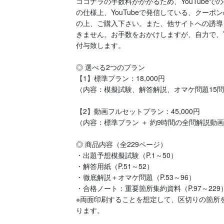
ココナラの手数料がかかるため、YouTube
の仕様上、YouTubeで発信している、クー
の上、ご購入下さい。また、他サイトへの誘導
きません。お手数をおかけしますが、自力で、Yo
付与致します。

◎ 選べる2つのプラン

【1】標準プラン：18,000円

（内容：模擬試験、解答解説、オマケ問題15問
【2】動画フルセットプラン：45,000円 

（内容：標準プラン ＋ 約9時間の全問解説動画
◎ 商品内容（全229ページ）

・出題予想模擬試験（P.1～50）

・解答用紙（P.51～52）

・徹底解説＋オマケ問題（P.53～96）

・合格ノート：重要箇所集約資料（P.97～229）
※両面印刷することを想定して、区切りの箇所
ります。
