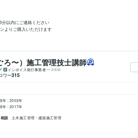
分以内にご連絡ください

ョンよりご購入いただけます
ごろ〜）施工管理技士講師
インボイス発行事業者
未登録
315
ロワー
年 : 2003年
年 : 2017年
ア相談
土木施工管理・建築施工管理