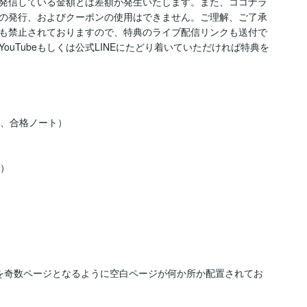
での発信している金額とは差額が発生いたします。また、ココナラ
ポンの発行、およびクーポンの使用はできません。ご理解、ご了承
も禁止されておりますので、特典のライブ配信リンクも送付で
uTubeもしくは公式LINEにたどり着いていただければ特典を
、合格ノート）

）



を奇数ページとなるように空白ページが何か所か配置されてお