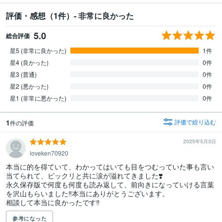
評価・感想（1件）- 非常に良かった
5.0
総合評価
星5 (非常に良かった)
1件
星4 (良かった)
0件
星3 (普通)
0件
星2 (悪かった)
0件
星1 (非常に悪かった)
0件
1
評価で絞り込む
件の評価
2025年5月3日
loveken70920
本当に的を得ていて、わかってはいても目をつむっていた事も言い
当てられて、ビックリと共に涙が溢れてきました❣️

永久保存版で何度も何度も読み返して、前向きになっていける言葉
を沢山もらいました‼️本当にありがとうございます。

相談して本当に良かったです‼️
参考になった