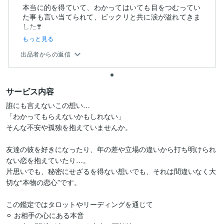
本当に的を得ていて、わかってはいても目をつむってい
た事も言い当てられて、ビックリと共に涙が溢れてきま
した❣️
永久保存版...
もっと見る
出品者からの返信
サービス内容
誰にも言えないこの想い…

「わかってもらえないかもしれない」

そんな不安や孤独を抱えていませんか。

友達の彼を好きになったり、年の差や立場の違いから打ち明けられ
ない恋を抱えていたり…。

片思いでも、秘密にせざるを得ない想いでも、それは間違いなく大
切な“本物の恋心”です。

この鑑定ではタロットやリーディングを通じて

⚪︎ お相手の心にある本音
