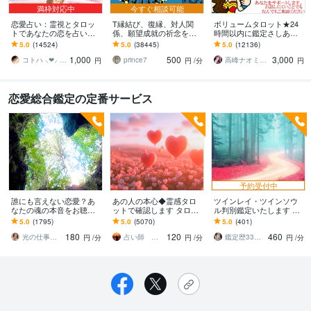
満枠対応中
今すぐ相談可能
恋愛占い：霊視とタロッ
T縁結び、復縁、対人関
ボリュームタロット★24
トであなたの恋を占いま
係、願望成就の祈念を承
時間以内に鑑定さしあげ
す 復縁・片想い・複雑
ります 対象者の思いと状
ます 3000文字以上の鑑定
5.0
(14524)
5.0
(38445)
5.0
(12136)
愛・夫婦問題…お悩みに
況、対象者との対話、祈
★希望者のみ一部カード
1,000
500
3,000
優しく寄り添います♡
念
開示サービスあり
コトハ ⸜❤︎⸝ 新サービス提供開始✨️
prince7
高峰ナオミ タロット占い師
円
円
/分
円
恋愛総合鑑定の定番サービス
予約受付中
誰にも言えない恋愛？あ
あの人の本心◆霊感タロ
ツインレイ・ツインソウ
なたの魂の本音をお聴き
ットで確認します タロッ
ル判別鑑定いたします 芸
します ライトワーカー歴
トを通じて霊感でお相手
能人、財界人も御用達。
5.0
(1795)
5.0
(5070)
5.0
(401)
１５年の私が状況と将来
の気持ちを具体的にお伝
テレビ、ラジオ出演あり
180
120
460
からメッセージ伝えます
えします。
霊透視を
光の仕事人☆picari
占い師 采侑
鑑定歴33年のプロ占い師 雷鳥
円
/分
円
/分
円
/分