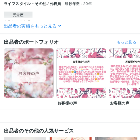
ライフスタイル・その他 / 公務員
経験年数 : 20年
受賞歴
シルバーランク
出品者の実績をもっと見る
資格・検定
認定心理士
取得年 : 2014年
出品者のポートフォリオ
もっと見る
保育士
取得年 : 1989年
幼稚園教諭免許
取得年 : 1989年
普通自動車第一種運転免許
取得年 : 1989年
ビジネス・クリエイティブツール
Excel:25年
Google スプレッドシート:2年
Google ドキュメント:2年
PowerPoint:15年
Word:25年
Moneyfoward:1年
ChatGPT:0年
iMovie:3年
Canva:0年
得意分野
お客様の声
お客様の声
占い
霊感タロット占い
悩み相談・カウンセリング
霊感タロット×恋愛カウンセリング
出品者のその他の人気サービス