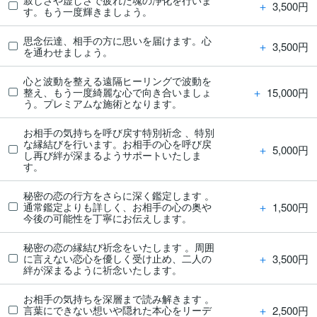
寂しさや虚しさで疲れた魂の浄化を行いま
＋
3,500円
す。もう一度輝きましょう。
思念伝達、相手の方に思いを届けます。心
＋
3,500円
を通わせましょう。
心と波動を整える遠隔ヒーリングで波動を
＋
15,000円
整え、もう一度綺麗な心で向き合いましょ
う。プレミアムな施術となります。
お相手の気持ちを呼び戻す特別祈念 、特別
な縁結びを行います。お相手の心を呼び戻
＋
5,000円
し再び絆が深まるようサポートいたしま
す。
秘密の恋の行方をさらに深く鑑定します 。
＋
1,500円
通常鑑定よりも詳しく、お相手の心の奥や
今後の可能性を丁寧にお伝えします。
秘密の恋の縁結び祈念をいたします 。周囲
＋
3,500円
に言えない恋心を優しく受け止め、二人の
絆が深まるように祈念いたします。
お相手の気持ちを深層まで読み解きます 。
＋
2,500円
言葉にできない想いや隠れた本心をリーデ