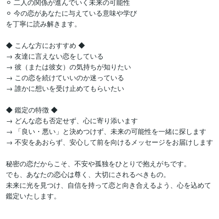
⚪︎ 二人の関係が進んでいく未来の可能性

⚪︎ 今の恋があなたに与えている意味や学び

を丁寧に読み解きます。

◆ こんな方におすすめ ◆

→ 友達に言えない恋をしている

→ 彼（または彼女）の気持ちが知りたい

→ この恋を続けていいのか迷っている

→ 誰かに想いを受け止めてもらいたい

◆ 鑑定の特徴 ◆

→ どんな恋も否定せず、心に寄り添います

→ 「良い・悪い」と決めつけず、未来の可能性を一緒に探します

→ 不安をあおらず、安心して前を向けるメッセージをお届けします

秘密の恋だからこそ、不安や孤独をひとりで抱えがちです。

でも、あなたの恋心は尊く、大切にされるべきもの。

未来に光を見つけ、自信を持って恋と向き合えるよう、心を込めて
鑑定いたします。
