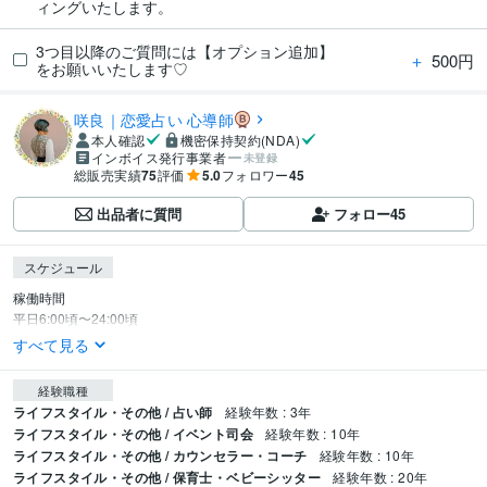
ィングいたします。
3つ目以降のご質問には【オプション追加】
＋
500円
をお願いいたします♡
咲良｜恋愛占い 心導師
本人確認
機密保持契約(NDA)
インボイス発行事業者
未登録
総販売実績
75
評価
5.0
フォロワー
45
出品者に質問
フォロー
45
スケジュール
稼働時間

平日6:00頃〜24:00頃
すべて見る
経験職種
ライフスタイル・その他 / 占い師
経験年数 : 3年
ライフスタイル・その他 / イベント司会
経験年数 : 10年
ライフスタイル・その他 / カウンセラー・コーチ
経験年数 : 10年
ライフスタイル・その他 / 保育士・ベビーシッター
経験年数 : 20年