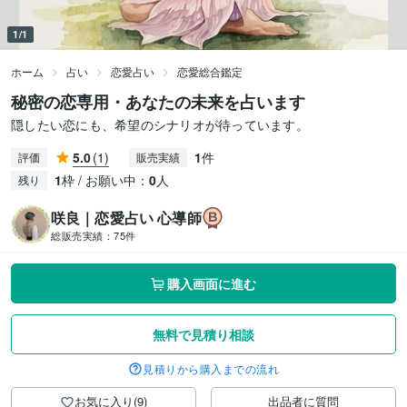
1/1
ホーム
占い
恋愛占い
恋愛総合鑑定
秘密の恋専用・あなたの未来を占います
隠したい恋にも、希望のシナリオが待っています。
5.0
(1)
1
件
評価
販売実績
1
枠 / お願い中：
0
人
残り
咲良｜恋愛占い 心導師
総販売実績：
75件
購入画面に進む
無料で見積り相談
見積りから購入までの流れ
お気に入り(9)
出品者に質問