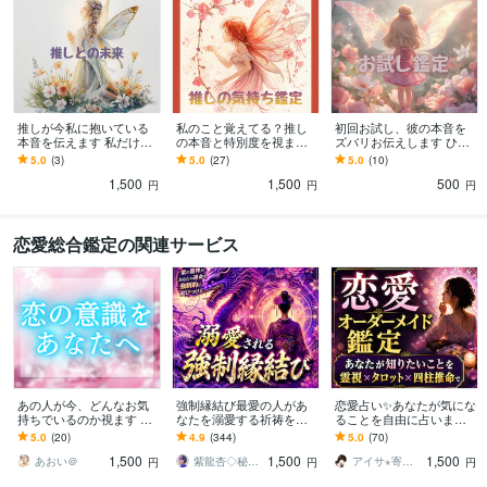
推しが今私に抱いている
私のこと覚えてる？推し
初回お試し、彼の本音を
本音を伝えます 私だけに
の本音と特別度を視ます
ズバリお伝えします ひと
向けられた本音に、心が
「もしかして覚えられて
りで悩む夜に、彼の本音
5.0
(3)
5.0
(27)
5.0
(10)
ほどけていく
る？」推しの本音を読み
という答えをお伝えしま
1,500
1,500
500
解きます
す
円
円
円
恋愛総合鑑定の関連サービス
あの人が今、どんなお気
強制縁結び最愛の人があ
恋愛占い✨️あなたが気にな
持ちでいるのか視ます あ
なたを溺愛する祈祷を行
ることを自由に占います
なた様にどのような意識
います 最愛の人に追われ
彼の本音や二人の未来等
5.0
(20)
4.9
(344)
5.0
(70)
を向けているのか読み解
たい方のみ。片想い•相手
◆片思いも復縁も不倫も
1,500
1,500
1,500
いてまいります
の気持ちを知りたい方
◆霊視×タロット
あおい＠
紫龍杏◇秘伝の縁結び祈祷師
アイサ⋆寄り添い士
円
円
円