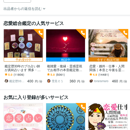
出品者からの返信を読む
恋愛総合鑑定の人気サービス
予約受付中
相談中
今すぐ相談可能
鑑定歴33年のプロ占い師
複雑愛・復縁・霊感霊視
恋愛・婚外・仕事・人間
が真剣占います 博多・廓
でお相手の本音鑑定致し
関係｜本音と今後を霊視
屋の純血統占い祈願師
ます 降りて来た言葉をそ
ます 現実重視｜本音と未
5.0
(11806)
5.0
(5061)
4.9
(14481)
雷鳥
のままお伝えします。
来、これからの選択を具
400
360
460
体的にお伝えします
鑑定歴33年のプロ占い師 雷鳥
雪見そう
toraramaro
円
/分
円
/分
円
/分
お気に入り登録が多いサービス