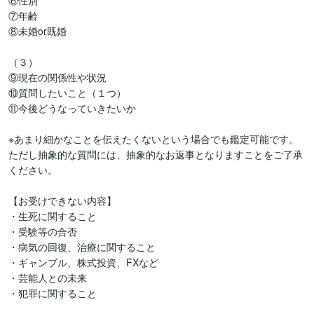
⑥性別

⑦年齢

⑧未婚or既婚

（３）

⑨現在の関係性や状況

⑩質問したいこと（１つ）

⑪今後どうなっていきたいか

※あまり細かなことを伝えたくないという場合でも鑑定可能です。
ただし抽象的な質問には、抽象的なお返事となりますことをご了承
ください。

【お受けできない内容】

・生死に関すること

・受験等の合否

・病気の回復、治療に関すること

・ギャンブル、株式投資、FXなど

・芸能人との未来

・犯罪に関すること
