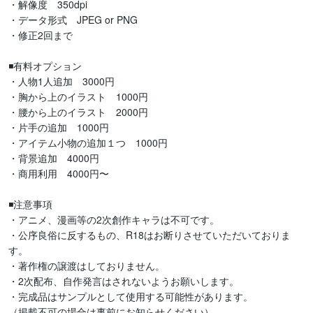
・解像度　350dpi

・データ形式　JPEG or PNG

・修正2回まで

◾️有料オプション

・人物1人追加　3000円

・胸から上のイラスト　1000円

・腰から上のイラスト　2000円

・片手の追加　1000円

・アイテム小物の追加１つ　1000円

・背景追加　4000円

・商用利用　4000円〜

◾️注意事項

・アニメ、漫画等の2次創作キャラは不可です。

・公序良俗に反するもの、R18はお断りさせていただいておりま
す。

・著作権の譲渡はしておりません。

・2次配布、自作発言はされないようお願いします。

・完成品はサンプルとして使用する可能性があります。

（掲載不可の場合は事前にお知らせください）
