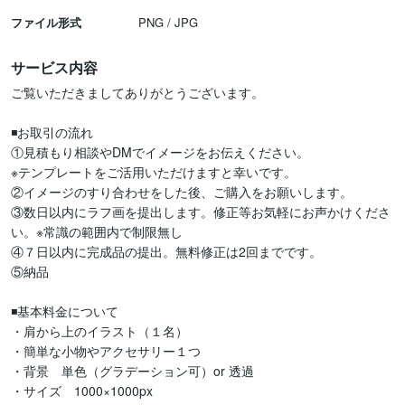
ファイル形式
PNG / JPG
サービス内容
ご覧いただきましてありがとうございます。

◾️お取引の流れ

①見積もり相談やDMでイメージをお伝えください。

※テンプレートをご活用いただけますと幸いです。

②イメージのすり合わせをした後、ご購入をお願いします。

③数日以内にラフ画を提出します。修正等お気軽にお声かけくださ
い。※常識の範囲内で制限無し

④７日以内に完成品の提出。無料修正は2回までです。

⑤納品

◾️基本料金について

・肩から上のイラスト（１名）

・簡単な小物やアクセサリー１つ

・背景　単色（グラデーション可）or 透過

・サイズ　1000×1000px
