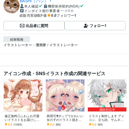
BASHI（バシ）
本人確認
機密保持契約(NDA)
インボイス発行事業者
未登録
総販売実績
0
評価
0.0
フォロワー
1
出品者に質問
フォロー
1
経験職種
イラストレーター・漫画家 / イラストレーター
アイコン作成・SNSイラスト作成の関連サービス
満枠対応中
修正無料◎ふわふわ可愛
商用可❣️ポップでかわいい
イラスト制作します アイ
いイラストをお届けしま
女の子のイラスト描きま
コン、立ち絵、サムネ、
す X、YouTube、グッズな
す 配信背景／アイコン／
動画内イラスト等描きま
5.0
(1083)
5.0
(66)
5.0
(95)
ど様々な用途で使用可能
ヘッダー／一枚絵／グッ
す