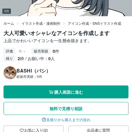
1/1
ホーム
イラスト作成・漫画制作
アイコン作成・SNSイラスト作成
大人可愛いオシャレなアイコンを作成します
上品でかわいいアイコンを一生懸命描きます。
-
0
件
評価
販売実績
2
枠 / お願い中：
0
人
残り
BASHI（バシ）
総販売実績：
0件
購入画面に進む
無料で見積り相談
見積りから購入までの流れ
お気に入り(2)
出品者に質問