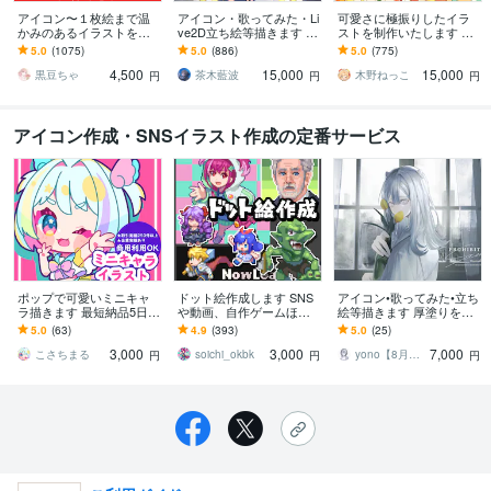
アイコン〜１枚絵まで温
アイコン・歌ってみた・Li
可愛さに極振りしたイラ
かみのあるイラストを描
ve2D立ち絵等描きます ち
ストを制作いたします ★
きます ★ココナラ自体が
びキャラや配信用イラス
商用利用＆二次利用込
5.0
(1075)
5.0
(886)
5.0
(775)
初めての方も、お気軽に
ト等、幅広く制作してい
み！ミニキャラは小物２
4,500
15,000
15,000
ご相談ください♪★
ます！
点まで無料！★
黒豆ちゃ
茶木藍波
木野ねっこ
円
円
円
アイコン作成・SNSイラスト作成の定番サービス
ポップで可愛いミニキャ
ドット絵作成します SNS
アイコン•歌ってみた•立ち
ラ描きます 最短納品5日！
や動画、自作ゲームほか
絵等描きます 厚塗りを得
幅広く使いやすい可愛い
用途自由！
意としておます！お気軽
5.0
(63)
4.9
(393)
5.0
(25)
ミニキャラです
にご相談ください！
3,000
3,000
7,000
こさちまる
soichi_okbk
yono【8月以降のご依頼受付停止】
円
円
円