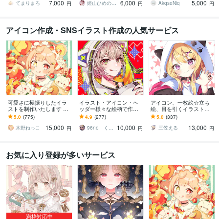
7,000
6,000
5,000
です◎
ズ／プレゼントにも
てまりまろ
姫山ひめのすけ
AkqseNiq
円
円
円
アイコン作成・SNSイラスト作成の人気サービス
可愛さに極振りしたイラ
イラスト・アイコン・ヘ
アイコン、一枚絵☆立ち
ストを制作いたします ★
ッダー様々な絵柄で作成
絵、目を引くイラスト描
商用利用＆二次利用込
します 商用可！似顔絵・
きます イリアム、サム
5.0
(775)
4.9
(277)
5.0
(337)
み！ミニキャラは小物２
ブログ・インスタ・動画
ネ、live2D、YouTube、歌
15,000
10,000
13,000
点まで無料！★
配信サムネ等用途様々！
ってみたも
木野ねっこ
96no くろの
三笠える
円
円
円
お気に入り登録が多いサービス
満枠対応中