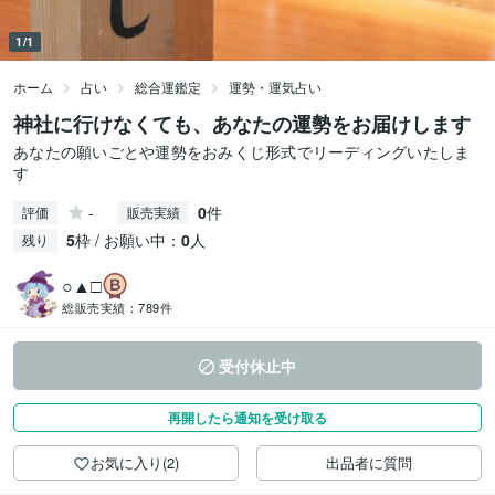
1/1
ホーム
占い
総合運鑑定
運勢・運気占い
神社に行けなくても、あなたの運勢をお届けします
あなたの願いごとや運勢をおみくじ形式でリーディングいたしま
す
-
0
件
評価
販売実績
5
枠 / お願い中：
0
人
残り
○▲□
総販売実績：
789件
受付休止中
再開したら通知を受け取る
お気に入り(2)
出品者に質問