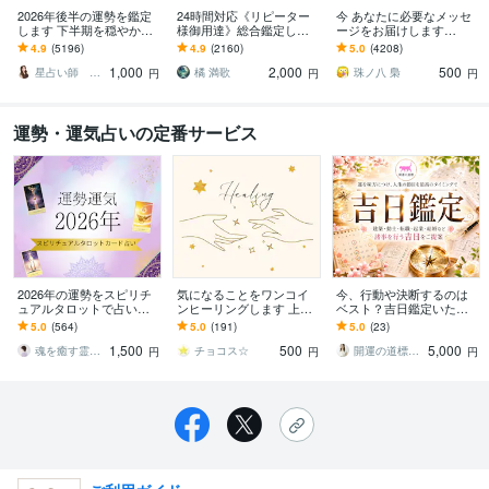
2026年後半の運勢を鑑定
24時間対応《リピーター
今 あなたに必要なメッセ
します 下半期を穏やかに
様御用達》総合鑑定しま
ージをお届けします
進む道しるべに
す 霊視鑑定＋極ヒーリン
⭐️【アファメーション付
4.9
(5196)
4.9
(2160)
5.0
(4208)
グの無料サポート付き！
き】⭐️オラクルカード 簡
1,000
2,000
500
易版⭐️
星占い師 レイリィアス
橘 満歌
珠ノ八 梟
円
円
円
運勢・運気占いの定番サービス
2026年の運勢をスピリチ
気になることをワンコイ
今、行動や決断するのは
ュアルタロットで占いま
ンヒーリングします 上手
ベスト？吉日鑑定いたし
す 2026年のテーマ、運気
くいかない人も 自分を
ます ◆建築・動土・転
5.0
(564)
5.0
(191)
5.0
(23)
の流れ、注意点をお伝え
上げて幸せになりましょ
職・起業・結婚など、諸
1,500
500
5,000
します＊画像付
う /
事を行う吉日をご提案
魂を癒す霊感ヒーラー占い師
チョコス☆
開運の道標◆気学鑑定士◆渡辺尭瑚
円
円
円