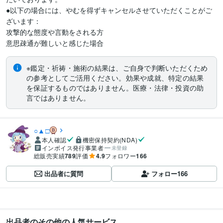
●以下の場合には、やむを得ずキャンセルさせていただくことがご
ざいます：

攻撃的な態度や言動をされる方

意思疎通が難しいと感じた場合
※鑑定・祈祷・施術の結果は、ご自身で判断いただくため
の参考としてご活用ください。効果や成就、特定の結果
を保証するものではありません。医療・法律・投資の助
言ではありません。
○▲□
本人確認
機密保持契約(NDA)
インボイス発行事業者
未登録
総販売実績
789
評価
4.9
フォロワー
166
出品者に質問
フォロー
166
出品者のその他の人気サービス