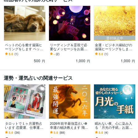
受付休止中
ペットの心を癒す遠隔ヒ
リーディング＆霊視で必
金運・ビジネス縁結びの
ーリングをします ペット
要なメッセージをお届け
遠隔ヒーリングをします
のための癒しとリラック
します あなたに今必要な
金運とビジネスの良縁を
5.0
(1)
-
(2)
5.0
(1)
スをサポート
メッセージをリーディン
引き寄せるサポート
500
1,000
1,000
グ
円
円
円
運勢・運気占いの関連サービス
タロットで１ヶ月運勢占
2026年前半最強霊占い❁
眠れない夜、心に染み入
います 恋愛運、仕事運・
幸運の秘訣教えます 飛躍
る「月光の手紙」お届け
使命、お金の流れ、人間
前進の午年☸今から効く
します 前を向かなくてい
5.0
(36)
5.0
(88)
5.0
(4)
関係、心と身体の状態
あなた専用の言葉の御守
い。月の雫のようにあな