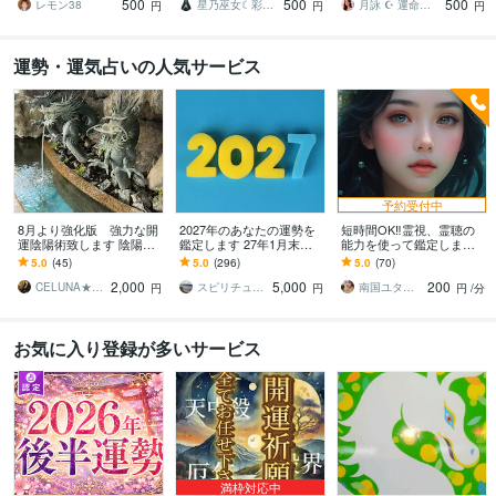
500
500
500
りを授けます
たを潤す、今夜のお守り
レモン38
星乃巫女☾彩雲うら
月詠 ☪︎ 運命図書館の司書
円
円
円
運勢・運気占いの人気サービス
予約受付中
8月より強化版 強力な開
2027年のあなたの運勢を
短時間OK‼︎霊視、霊聴の
運陰陽術致します 陰陽師
鑑定します 27年1月末日
能力を使って鑑定します
による強力な術にてご希
まで☆いい年にしたい
オラクルカードと霊視で
5.0
(45)
5.0
(296)
5.0
(70)
望の開運術を致します
ね。恋愛、結婚、仕事、
お悩みを解決へと導きま
2,000
5,000
200
お金
す
CELUNA★ご依頼多数につき対応遅延有
スピリチュアルカウンセラー沙耶美
南国ユタの末裔占い師✴︎リン
円
円
円
/分
お気に入り登録が多いサービス
満枠対応中