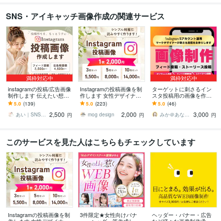
SNS・アイキャッチ画像作成の関連サービス
満枠対応中
満枠対応中
instagramの投稿/広告画像
Instagramの投稿画像を制
ターゲットに刺さるイン
制作します 伝えたい想い
作します 女性デザイナー
スタ投稿用の画像を作成
を、目に留まるデザイン
がシンプル綺麗にリーズ
します フィード投稿、ス
5.0
(139)
5.0
(223)
5.0
(46)
へ
ナブルに♪
トーリーズ投稿、広告用
2,500
2,000
3,000
画像を作成いたします
あい｜SNSデザイン
mog design
みか＠あなたに寄り添うサポーター
円
円
円
このサービスを見た人はこちらもチェックしています
Instagramの投稿画像を制
3件限定★女性向けバナ
ヘッダー・バナー・広告