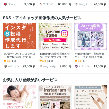
見映え良く形に！編集可
ページへ。
身で簡単に更新・管理で
9,000
60,000
20,000
能データで納品で再利用
きます。
officey
7 DESIGN withLENS
西村_ホームページ制作
円
円
円
可
SNS・アイキャッチ画像作成の人気サービス
丸投げもOK!インスタポス
Instagramの投稿画像を制
Vtuber様向け！宣伝画像
ト８投稿作成します 総FW
作します 女性デザイナー
つくります 細部まで豪華
8万人〜達成＆個人法人の
がシンプル綺麗にリーズ
なキラキラのデザインが
5.0
(25)
5.0
(223)
5.0
(5)
インスタサポート件数70
ナブルに♪
得意です✨
29,000
2,000
13,000
件〜有
Yuri｜インスタ運用・WEBデザイン
mog design
ルナ ーDesignー
円
円
円
お気に入り登録が多いサービス