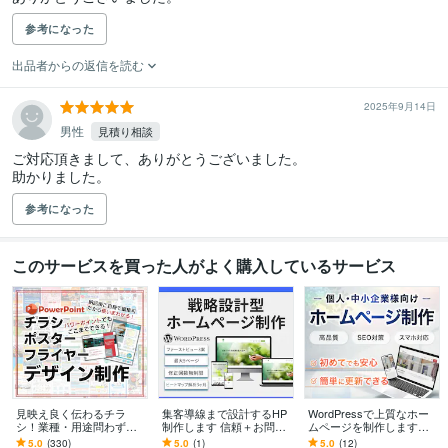
参考になった
出品者からの返信を読む
2025年9月14日
男性
見積り相談
ご対応頂きまして、ありがとうございました。

助かりました。
参考になった
このサービスを買った人がよく購入しているサービス
見映え良く伝わるチラ
集客導線まで設計するHP
WordPressで上質なホー
シ！業種・用途問わず対
制作します 信頼＋お問い
ムページを制作します
応します 伝えたいことを
合わせにつながるホーム
【初心者でも安心】ご自
5.0
(330)
5.0
(1)
5.0
(12)