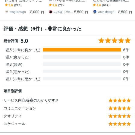
作します 女性デザイナー
ー・ヘッダー等作成しま
など様々な画像制作承り
がシンプル綺麗にリーズ
す 集客・売上UP！AIでは
ます 【ライトプラン】高
5.0
(223)
5.0
(77)
5.0
(684)
ナブルに♪
作れない目を惹くWEB画
品質・低価格で理想のデ
2,000
5,500
2,500
像制作します
ザインをお届けします
mog design
みゆき｜Mewly design
yuuri design
円
円
円
評価・感想（6件）- 非常に良かった
5.0
総合評価
星5 (非常に良かった)
6件
星4 (良かった)
0件
星3 (普通)
0件
星2 (悪かった)
0件
星1 (非常に悪かった)
0件
項目別評価
サービス内容/提案のわかりやすさ
コミュニケーション
クオリティ
スケジュール