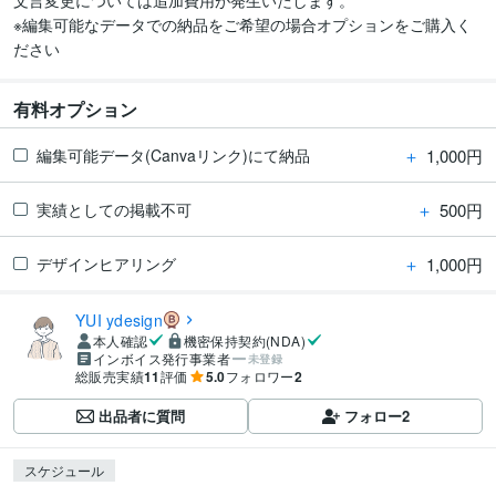
文言変更については追加費用が発生いたします。

※編集可能なデータでの納品をご希望の場合オプションをご購入く
ださい
有料オプション
＋
1,000円
編集可能データ(Canvaリンク)にて納品
＋
500円
実績としての掲載不可
＋
1,000円
デザインヒアリング
YUI ydesign
本人確認
機密保持契約(NDA)
インボイス発行事業者
未登録
総販売実績
11
評価
5.0
フォロワー
2
出品者に質問
フォロー
2
スケジュール