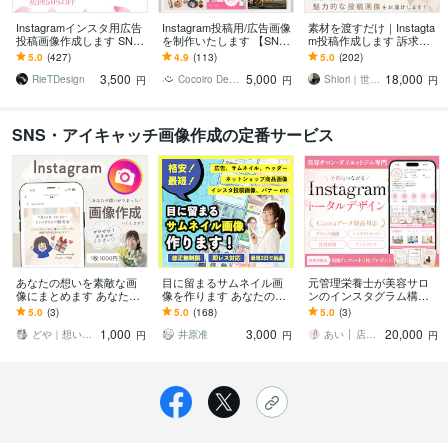
Instagramインスタ用広告
Instagram投稿用/広告画像
素材を渡すだけ｜Instagta
投稿画像作成します SNS
を制作いたします 【SNS
m投稿作成します 訴求力
で集客アップ！！商品の
画像】1枚だけでも表紙〜
のあるフィード・リール
5.0
(427)
4.9
(113)
5.0
(202)
宣伝広告などにも♪
サンクスページ丸々でもO
動画・広告画像作成しま
3,500
5,000
18,000
K♪
す
RieTDesign
Cocoiro Design
Shiori｜世界観クリエイター
円
円
円
SNS・アイキャッチ画像作成の定番サービス
あなたの想いを素敵な画
目に留まるサムネイル画
元管理栄養士が美容サロ
像にまとめます あなたの
像を作ります あなたの
ンのインスタグラム構築
想い･人柄･雰囲気が伝わ
"形にしたい" に寄り添っ
します 案内ページのリッ
5.0
(3)
5.0
(168)
5.0
(3)
る画像
て丁寧に制作します
トリンク制作・Canva納
1,000
3,000
20,000
品も対応！
どや｜想いが伝わるLP作成代行×手描き
井原准
あい │ 店舗専門Webデザイナー
円
円
円