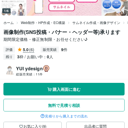
1/6
ホーム
Web制作・HP作成・EC構築
サムネイル作成・画像デザイン
画像制作(SNS投稿・バナー・ヘッダー等)承ります
期間限定価格・修正無制限・お任せください♪
5.0
(6)
9
件
評価
販売実績
3
枠 / お願い中：
0
人
残り
YUI ydesign
総販売実績：
11件
購入画面に進む
無料で見積り相談
見積りから購入までの流れ
お気に入り(9)
出品者に質問