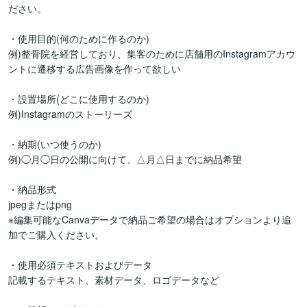
ださい。

・使用目的(何のために作るのか)

例)整骨院を経営しており、集客のために店舗用のInstagramアカウ
ントに遷移する広告画像を作って欲しい

・設置場所(どこに使用するのか)

例)Instagramのストーリーズ

・納期(いつ使うのか)

例)◯月◯日の公開に向けて、△月△日までに納品希望

・納品形式

jpegまたはpng

※編集可能なCanvaデータで納品ご希望の場合はオプションより追
加でご購入ください。

・使用必須テキストおよびデータ

記載するテキスト、素材データ、ロゴデータなど
