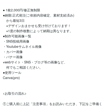
● 1枚2,000円/修正無制限

●納期:正式発注(ご依頼内容確定、素材支給済み)

　から最短3日

　※デザインおまかせも受け付けております！

　※1度の制作枚数によって納期は異なります。

●制作可能画像一覧

・SNS投稿用画像

・Youtubeサムネイル画像

・カバー画像

・バナー画像

※webサイト・SNS・ブログ等の画像など、

　何でもご相談ください。

●使用ツール

Canva(pro)

<お取引の流れ>

①ご購入前に上記「注意事項」をお読みいただき、下記をご準備く