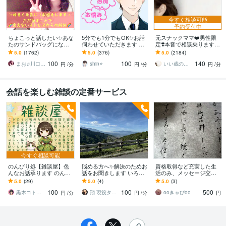
今すぐ相談可能
予約受付中
ちょこっと話したい✨あな
5分でも1分でもOK✨お話
元スナックママ❤️男性限
たのサンドバッグになり
伺わせていただきます 愚
定❣️本音で相談乗ります
ます 女性も大歓迎✨秘密
痴・相談・雑談なんでも
私に頼ってみませんか❤️
5.0
(1762)
5.0
(376)
5.0
(2184)
厳守☘️話すことでお気持
お話ください♪
味方になります。
100
100
140
ちが晴れやかに☘️
まお♫川口茉央♫
shin⭐️
いい歳のエリー♡
円
/分
円
/分
円
/分
会話を楽しむ雑談の定番サービス
今すぐ相談可能
のんびり処【雑談屋】色
悩める方へ✨解決のためお
資格取得など充実した生
んなお話承ります のんび
話をお聞きします いろい
活のみ、メッセージ交換
り/ゆっくり/まったり/ふん
ろお話してスッキリしま
します 資格合格などに向
5.0
(29)
5.0
(4)
5.0
(3)
わり❀うち猫参加で大吉！
しょう！少し視えます☘
けて、ちょっと休憩の雑
100
100
500
談になります。
黒木コトノハ よろづ相談承り〼
翔 現役タクドラ
ooきゃぴoo
円
/分
円
/分
円