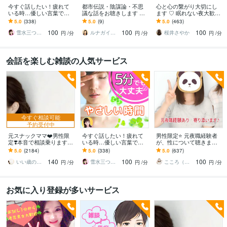
今すぐ話したい！疲れて
都市伝説・陰謀論・不思
心と心の繋がり大切にし
いる時…優しい言葉で話
議な話をお聴きします ☘️
ます ♡ 眠れない夜大歓迎
します 何でもどうぞ✨愚
周りに話しづらい話題も
♡私もなかなか寝れない
5.0
(338)
5.0
(9)
5.0
(463)
痴/恋愛♡/雑談/寂しい/モ
気軽にどうぞ☘️
人なの
100
100
100
ヤモヤ/楽しい♪
雪水三つ葉☘️あったかコミュニケーション
ルナガイド✦ 結月 Yuzuki
桜井さやか
円
/分
円
/分
円
/分
会話を楽しむ雑談の人気サービス
今すぐ相談可能
予約受付中
元スナックママ❤️男性限
今すぐ話したい！疲れて
男性限定⭐️ 元夜職経験者
定❣️本音で相談乗ります
いる時…優しい言葉で話
が、性について聴きます
私に頼ってみませんか❤️
します 何でもどうぞ✨愚
性のお悩みや好きな趣
5.0
(2184)
5.0
(338)
5.0
(637)
味方になります。
痴/恋愛♡/雑談/寂しい/モ
味…安心して打ち明けて
140
100
100
ヤモヤ/楽しい♪
ねʕ•ᴥ•ʔ
いい歳のエリー♡
雪水三つ葉☘️あったかコミュニケーション
こころ（＾_＾）
円
/分
円
/分
円
/分
お気に入り登録が多いサービス