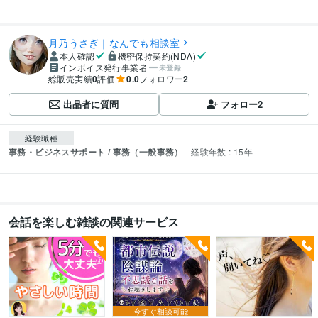
月乃うさぎ｜なんでも相談室
本人確認
機密保持契約(NDA)
インボイス発行事業者
未登録
総販売実績
0
評価
0.0
フォロワー
2
出品者に質問
フォロー
2
経験職種
事務・ビジネスサポート / 事務（一般事務）
経験年数 : 15年
会話を楽しむ雑談の関連サービス
今すぐ相談可能