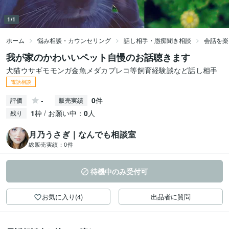
1/1
ホーム
悩み相談・カウンセリング
話し相手・愚痴聞き相談
会話を楽
我が家のかわいいペット自慢のお話聴きます
犬猫ウサギモモンガ金魚メダカプレコ等飼育経験談など話し相手
電話相談
-
0
件
評価
販売実績
1
枠 / お願い中：
0
人
残り
月乃うさぎ｜なんでも相談室
総販売実績：
0件
待機中のみ受付可
お気に入り(4)
出品者に質問