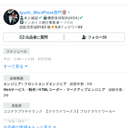
Iguchi_WordPress専門
本人確認
機密保持契約(NDA)
インボイス発行事業者
未登録
総販売実績
213
評価
5.0
フォロワー
33
出品者に質問
フォロー
33
スケジュール
すべて見る
経験職種
エンジニア / フロントエンドエンジニア
経験年数 : 3年
Webサービス・制作 / HTMLコーダー・マークアップエンジニア
経験年数 :
3年
受賞歴
ココナラプラチナランク
【クラウドワークス】プロクラウドワーカー
資格・検定
出品者の実績をもっと見る
知的財産管理技能検定
取得年 : 2013年