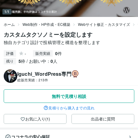
1/1
ホーム
Web制作・HP作成・EC構築
Webサイト修正・カスタマイズ
カスタムタクソノミーを設定します
独自カテゴリ設計で投稿管理と構造を整理します
-
0
件
評価
販売実績
5
枠 / お願い中：
0
人
残り
Iguchi_WordPress専門
総販売実績：
213件
無料で見積り相談
見積りから購入までの流れ
お気に入り(1)
出品者に質問
ココナラの安心保証