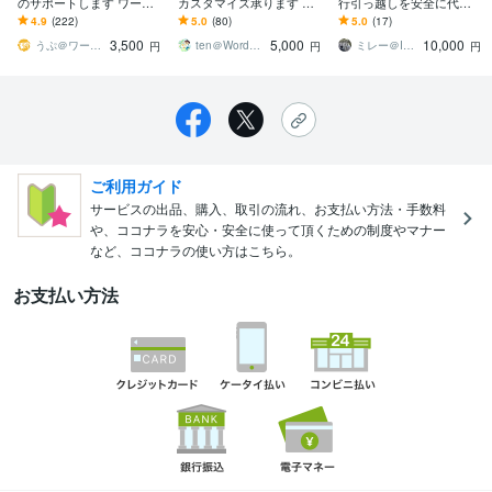
のサポートします ワード
カスタマイズ承ります 要
行引っ越しを安全に代行
プレス(Wordpress)、トラ
望に沿って柔軟に対応い
します 自分でブログを移
4.9
(222)
5.0
(80)
5.0
(17)
ブル、カスタマイズ
たします
転するのが心配な人はプ
3,500
5,000
10,000
ロにお任せください！
うぷ＠ワードプレス・WEB活用相談
ten＠WordPress
ミレー＠ITエンジニアブロガー
円
円
円
ご利用ガイド
サービスの出品、購入、取引の流れ、お支払い方法・手数料
や、ココナラを安心・安全に使って頂くための制度やマナー
など、ココナラの使い方はこちら。
お支払い方法