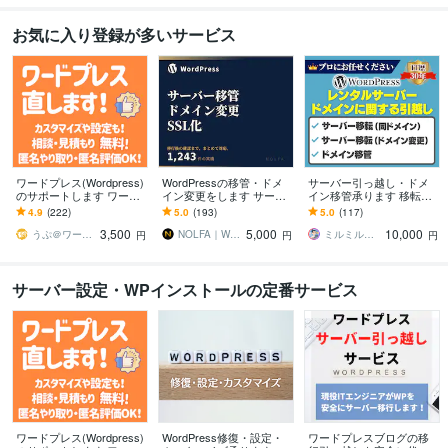
お気に入り登録が多いサービス
ワードプレス(Wordpress)
WordPressの移管・ドメ
サーバー引っ越し・ドメ
のサポートします ワード
イン変更をします サーバ
イン移管承ります 移転・
プレス(Wordpress)、トラ
ー移管・ドメイン変更・S
移管300ドメイン以上！評
4.9
(222)
5.0
(193)
5.0
(117)
ブル、カスタマイズ
SL化に対応
価5.0のプロが対応
3,500
5,000
10,000
うぷ＠ワードプレス・WEB活用相談
NOLFA｜WP診断・復旧・トラブル対応
ミルミル（IT歴30年）
円
円
円
サーバー設定・WPインストールの定番サービス
ワードプレス(Wordpress)
WordPress修復・設定・
ワードプレスブログの移