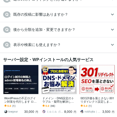
既存の投稿に影響はありますか？
後から分類を追加・変更できますか？
表示や検索にも使えますか？
サーバー設定・WPインストールの人気サービス
WordPressの不正ログイ
ドメイン・DNS設定のト
SEO評価を落とさない301
ン対策を代行します ログ
ラブル・疑問を解決しま
リダイレクト設定します
イン試行の制限と、admin
す 評価5.0累計300ドメイ
ドメイン変更・SSL化も安
5.0
(1)
5.0
(46)
5.0
(1)
管理者名の廃止まで
ン以上！DNS設定もお任
全に対応
30,000
8,000
3,500
せください
lowgear
ミルミル（IT歴30年）
nobfujita｜WP移行・保守
円
円
円