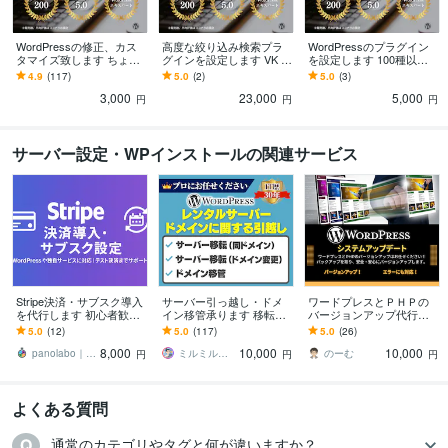
WordPressの修正、カス
高度な絞り込み検索プラ
WordPressのプラグイン
タマイズ致します ちょっ
グインを設定します VK Fil
を設定します 100種以上
とした修正から不具合対
ter Search Proを費用なし
対応、目的に合う設定ま
4.9
(117)
5.0
(2)
5.0
(3)
応までお任せください
で導入
でお任せ
3,000
23,000
5,000
円
円
円
サーバー設定・WPインストールの関連サービス
Stripe決済・サブスク導入
サーバー引っ越し・ドメ
ワードプレスとＰＨＰの
を代行します 初心者歓迎
イン移管承ります 移転・
バージョンアップ代行し
｜評価5.0の丁寧な決済導
移管300ドメイン以上！評
ます 危険な作業は経験豊
5.0
(12)
5.0
(117)
5.0
(26)
入
価5.0のプロが対応
富なプロにお任せくださ
8,000
10,000
10,000
い！
panolabo｜AI×Web×アプリ
ミルミル（IT歴30年）
のーむ
円
円
円
よくある質問
通常のカテゴリやタグと何が違いますか？