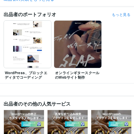
TOEIC
取得年 : 2015年
出品者のポートフォリオ
もっと見る
プログラミング言語・フレームワーク
JavaScript:3年
PHP:3年
MySQL:3年
GitHub:1年
ビジネス・クリエイティブツール
WordPress:3年
Excel:10年
PowerPoint:10年
Word:10年
Shopify:3年
Google Analytics:3年
Google Search Console:3年
Google Tag Manager:3年
PageSpeed Insights:3年
ChatGPT:1年
Bard:1年
DALL-E:1年
Vrew:1年
Canva:3年
SOLIDWORKS:5年
得意分野
WordPress、ブロックエ
オンラインギタースクール
Web制作・HP作成・EC構築
Webサイト修正
ディタでコーディング
のWebサイト制作
Web制作・HP作成・EC構築
Webトラブル対応
学歴
兵庫県立大学
2015年3月 ~ 2017年5月
出品者のその他の人気サービス
語学力
英語
ビジネスレベル